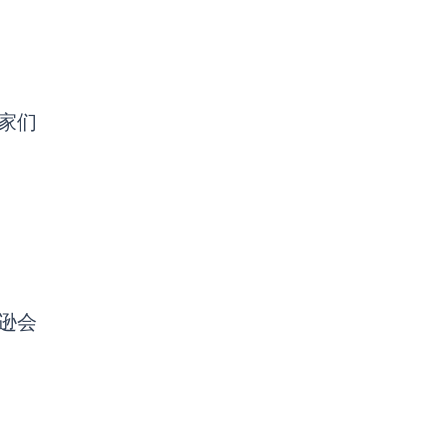
家们
逊会