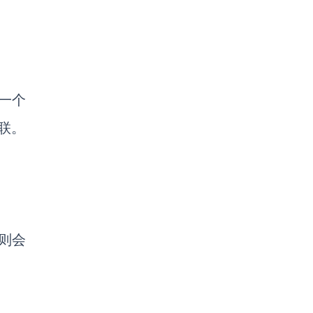
一个
联。
则会