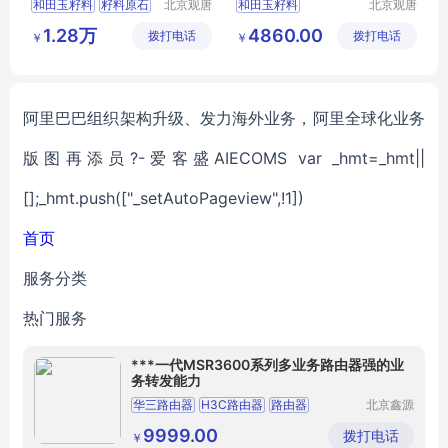
和田玉籽料
籽料原石
北京观唐
和田玉籽料
北京观唐
国际商贸
国际商贸
和田玉金包银
和田玉籽料原石
1.28万
4860.00
拨打电话
有限公司
拨打电话
有限公司
￥
￥
金包银籽料
石包玉
籽料石包玉
甄玉坊和田玉
甄玉坊和田玉
阿里巴巴组织架构升级、发力海外业务，阿里全球化业务
版图再添员?-爱客盛AIECOMS var _hmt=_hmt||
[];_hmt.push(["_setAutoPageview",!1])
首页
服务分类
热门服务
***一代MSR3600系列多业务路由器强的业
务转发能力
华三路由器
H3C路由器
路由器
北京鑫源
致诚科技
H3C企业路由器
高性能路由器
有限公司
9999.00
拨打电话
￥