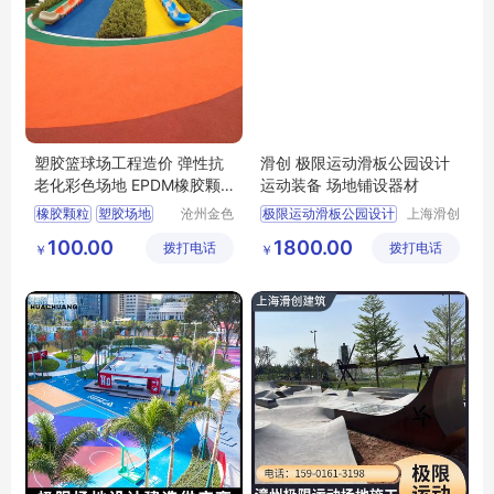
塑胶篮球场工程造价 弹性抗
滑创 极限运动滑板公园设计
老化彩色场地 EPDM橡胶颗
运动装备 场地铺设器材
粒
橡胶颗粒
塑胶场地
沧州金色
极限运动滑板公园设计
上海滑创
童年幼教
建筑装饰
学校场地铺设
极限运动场地
100.00
1800.00
拨打电话
玩具有限
拨打电话
工程有限
￥
￥
EPDM场地铺设
滑板公园设计
公司
公司
塑胶跑道