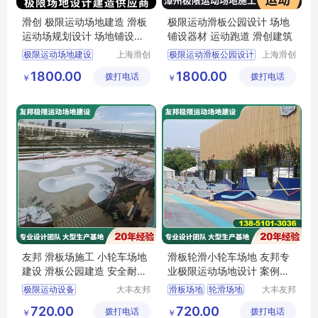
滑创 极限运动场地建造 滑板
极限运动滑板公园设计 场地
运动场规划设计 场地铺设器
铺设器材 运动跑道 滑创建筑
材
极限运动场地建设
上海滑创
极限运动滑板公园设计
上海滑创
建筑装饰
建筑装饰
滑板运动场
友邦极限
极限运动场地
1800.00
1800.00
拨打电话
工程有限
拨打电话
工程有限
￥
￥
滑板公园设计
公司
公司
友邦 滑板场施工 小轮车场地
滑板轮滑小轮车场地 友邦专
建设 滑板公园建造 安全耐磨
业极限运动场地设计 案例众
品质保证
多
极限运动设备
大丰友邦
滑板场地
轮滑场地
大丰友邦
极限运动
极限运动
滑板公园设计
小轮车场地
720.00
720.00
拨打电话
场地建设
拨打电话
场地建设
￥
￥
极限运动场地建造
极限运动场地