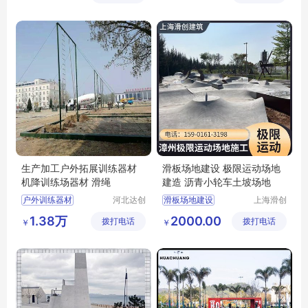
有限公司
有限公司
小轮车场地建设
滑板场地施工
生产加工户外拓展训练器材
滑板场地建设 极限运动场地
机降训练场器材 滑绳
建造 沥青小轮车土坡场地
户外训练器材
河北达创
滑板场地建设
上海滑创
体育器材
建筑装饰
高空拓展训练器材
滑板场地建设极限运动场地建造
1.38万
2000.00
拨打电话
有限公司
拨打电话
工程有限
￥
￥
机降训练场器材
极限运动土坡场地
公司
机降模拟平台
极限运动场地建造
机降滑绳