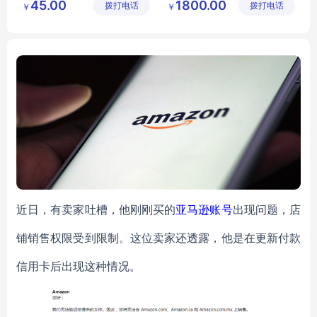
45.00
1800.00
拨打电话
设施工程
拨打电话
工程有限
￥
￥
体育馆木地板
运动装备
滑板场地
有限公司
公司
运动木地板生产厂家
滑板场地设计
运动木地板厂家
近日，有卖家吐槽，他刚刚买的
亚马逊账号
出现问题，店
铺销售权限受到限制。这位卖家还透露，他是在更新付款
信用卡后出现这种情况。