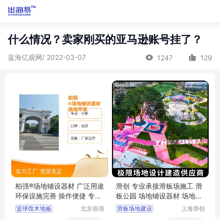
什么情况？卖家刚买的亚马逊账号挂了？
蓝海亿观网/ 2022-03-07
1247
129
柏强®场地铺设器材 广泛用途
滑创 专业承接滑板场施工 滑
环保设施完善 操作便捷 专业
板公园 场地铺设器材 场地设
靠谱
计建造
篮球馆木地板
北京佰强
滑板场地建设
上海滑创
桦业体育
建筑装饰
羽毛球馆木地板
场地铺设器材