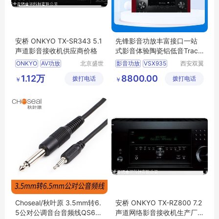
安桥 ONKYO TX-SR343 5.1
先锋影音功放丰富接口一站
声道影音接收机供应商价格
式影音体验陶瓷铝低音Tractr
ix号角技术
ONKYO
AV功放
北京盛世
影音功放
VSX935
西安双翼
音盟电子
弘途电子
家庭影院功放
1.12万
8800.00
拨打电话
科技有限
拨打电话
科技有限
￥
￥
公司
公司
Choseal/秋叶原 3.5mm转6.
安桥 ONKYO TX-RZ800 7.2
5公对公调音台音频线QS671
声道网络影音接收机生产厂