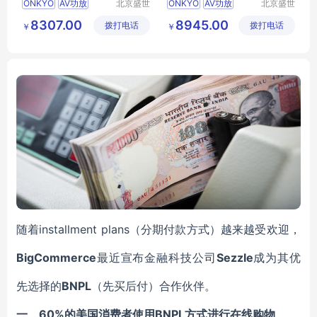
ONKYO
AV功放
北京盛世
ONKYO
AV功放
北京盛世
音盟电子
音盟电子
8307.00
8945.00
拨打电话
科技有限
拨打电话
科技有限
￥
￥
公司
公司
随着installment plans（分期付款方式）越来越受欢迎，
BigCommerce
最近宣布金融科技公司
Sezzle
成为其优
先选择的
BNPL
（先买后付）合作伙伴。
一、
60%的美国消费者使用BNPL
方式
进行在线购物