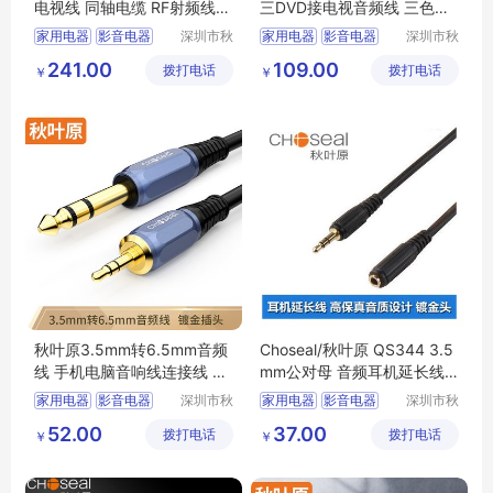
电视线 同轴电缆 RF射频线12
三DVD接电视音频线 三色机
8网QS6124
顶盒连接高清线
家用电器
影音电器
深圳市秋
家用电器
影音电器
深圳市秋
叶原实业
叶原实业
其他影音电器
其他影音电器
莲花线
241.00
109.00
拨打电话
有限公司
拨打电话
有限公司
￥
￥
三对三AV线
秋叶原3.5mm转6.5mm音频
Choseal/秋叶原 QS344 3.5
线 手机电脑音响线连接线 调
mm公对母 音频耳机延长线
音台CH0514
1.8-15米
家用电器
影音电器
深圳市秋
家用电器
影音电器
深圳市秋
叶原实业
叶原实业
其他影音电器
其他影音电器
52.00
37.00
拨打电话
有限公司
拨打电话
有限公司
￥
￥