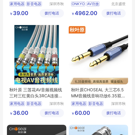
2
家
家用电器
影音电器
深圳市秋
ONKYO
AV功放
北京盛世
叶原实业
音盟电子
其他影音电器
39.00
4962.00
拨打电话
有限公司
拨打电话
科技有限
￥
￥
公司
秋叶原 三莲花AV音频视频线
秋叶原CHOSEAL 大三芯6.5
三对三红黄白头3RCA连接线
MM音频线音响功放6.35双声
QS6773
道平衡线对录线
家用电器
影音电器
深圳市秋
家用电器
影音电器
深圳市秋
叶原实业
叶原实业
其他影音电器
其他影音电器
36.00
60.00
拨打电话
有限公司
拨打电话
有限公司
￥
￥