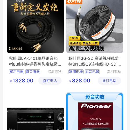
秋叶原LA-5101单晶铜音箱
秋叶原3G-SDI高清视频线监
喇叭线材纯铜香蕉头发烧级
控BNC线Q9连接线HD-SDI
功放音响2.5米
线4K75欧同轴线
家用电器
影音电器
深圳市秋
家用电器
影音电器
深圳市秋
叶原实业
叶原实业
其他影音电器
喇叭线
其他影音电器
1328.00
828.00
拨打电话
有限公司
拨打电话
有限公司
￥
￥
发烧级单晶铜喇叭线
高清监控视频线
HD
SDI视频监控线