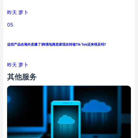
昨天
萝卜
05
这些产品在海外卖爆了!跨境电商卖家现在转做Tik Tok还来得及吗?
昨天
萝卜
其他服务