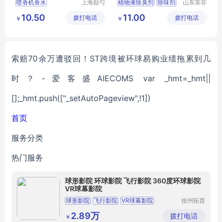
喷香机香水
上海励匀
植物液除臭剂
除味剂
山东英菲
实业有限
达生物科
除臭芳香用品
空气清新剂
10.50
11.00
拨打电话
公司
拨打电话
技有限公
￥
￥
空气清新剂
除臭
除臭剂源头厂家
司
芳香用品
生物除臭剂
索赔70余万遭驳回！ST跨境被环球易购业绩拖累到几
时？-爱客盛AIECOMS var _hmt=_hmt||
[];_hmt.push(["_setAutoPageview",!1])
首页
服务分类
热门服务
球形影院 环球影院 飞行影院 360度环球影院
VR球幕影院
球形影院
飞行影院
VR球幕影院
徐州拓普
互动智能
科技有限
2.89万
拨打电话
￥
公司