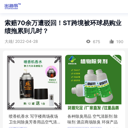
索赔70余万遭驳回！ST跨境被环球易购业
绩拖累到几时？
大雄/ 2022-04-28
675
190
喷香机香水 写字楼商场夜场
各种除臭用品 空气清新剂 除
卫生间除臭芳香用品空气清
味剂 酒店商场除臭 环保产品
新剂茉莉柠檬