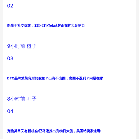
02
诞生于社交媒体，Z世代TikTok品牌正在扩大影响力
9小时前
橙子
03
DTC品牌繁荣背后的假象？出海不出圈，出圈不盈利？问题在哪
8小时前
叶子
04
宠物类目又有新机会!亚马逊推出宠物日大促，美国站卖家速看!