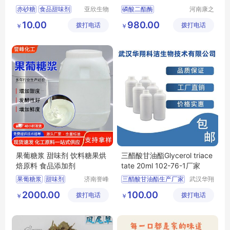
赤砂糖
食品甜味剂
亚欣生物
磷酸二酯酶
河南康之
科技（徐
旺生物科
红糖
烘焙原料
磷酸二酯酶市场报价
10.00
980.00
拨打电话
州）有限
拨打电话
技有限公
￥
￥
食品添加剂
公司
司
果葡糖浆 甜味剂 饮料糖果烘
三醋酸甘油酯Glycerol triace
焙原料 食品添加剂
tate 20ml 102-76-1厂家
果葡糖浆
甜味剂
济南誉峰
三醋酸甘油酯生产厂家
武汉华翔
化工有限
科洁生物
烘焙原料
食品添加剂
2000.00
100.00
拨打电话
公司
拨打电话
技术有限
￥
￥
果葡糖浆厂家
公司