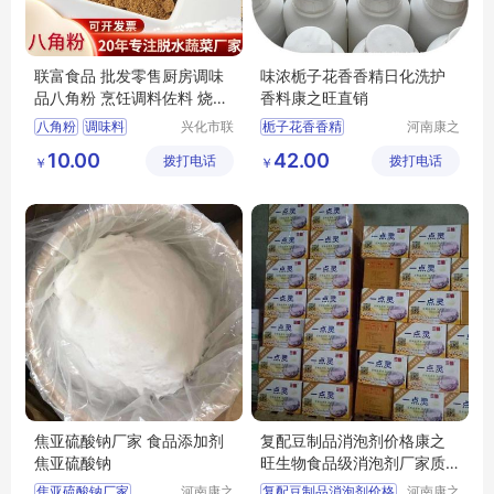
联富食品 批发零售厨房调味
味浓栀子花香香精日化洗护
品八角粉 烹饪调料佐料 烧烤
香料康之旺直销
食品调味料
八角粉
调味料
兴化市联
栀子花香香精
河南康之
富食品有
旺生物科
烹饪调料
调味品
日化洗护香料
10.00
42.00
拨打电话
限公司
拨打电话
技有限公
￥
￥
厨房调味品
司
焦亚硫酸钠厂家 食品添加剂
复配豆制品消泡剂价格康之
焦亚硫酸钠
旺生物食品级消泡剂厂家质
量保证
焦亚硫酸钠厂家
河南康之
复配豆制品消泡剂价格
河南康之