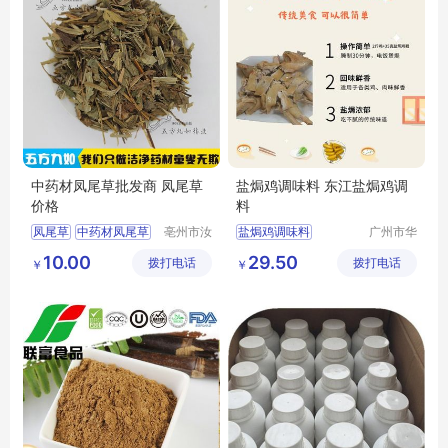
中药材凤尾草批发商 凤尾草
盐焗鸡调味料 东江盐焗鸡调
价格
料
凤尾草
中药材凤尾草
亳州市汝
盐焗鸡调味料
广州市华
安堂药业
琪生物科
凤尾草价格
手撕鸡料
10.00
29.50
拨打电话
有限公司
拨打电话
技有限公
￥
￥
凤尾草批发商
司
凤尾草图片