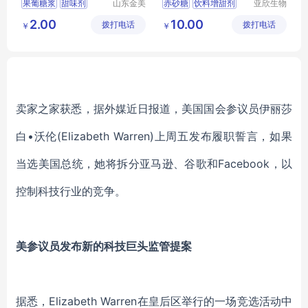
果葡糖浆
甜味剂
山东金美
赤砂糖
饮料增甜剂
亚欣生物
化工有限
科技（徐
食品添加剂
无色液体
烘焙原料
2.00
10.00
拨打电话
公司
拨打电话
州）有限
￥
￥
调味品
亚欣生物科技
公司
食品添加剂
卖家之家获悉，据外媒近日报道，美国国会参议员伊丽莎
白•沃伦(Elizabeth Warren)上周五发布履职誓言，如果
当选美国总统，她将拆分亚马逊、谷歌和Facebook，以
控制科技行业的竞争。
美参议员发布新的科技巨头监管提案
据悉，Elizabeth Warren在皇后区举行的一场竞选活动中