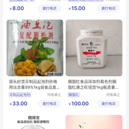
旺生物科
旺生物科
食品添加剂焦亚硫酸钠
消泡剂厂家
8.00
15.00
拨打电话
技有限公
拨打电话
技有限公
￥
￥
司
司
源头好货豆制品起泡剂价格
胭脂红食品添加剂着色剂胭
用法含量99%1kg袋食品复配
脂红康之旺现货1kg瓶质量保
添加剂康之旺品质保证
证
豆制品起泡剂
河南康之
胭脂红
河南康之
旺生物科
旺生物科
食品复配添加剂豆制品起泡剂价格
食品添加剂着色剂胭脂红
33.00
100.00
拨打电话
技有限公
拨打电话
技有限公
￥
￥
司
司