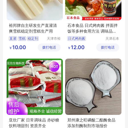
裕邦牌自主研发生产直灌清
石本食品 日式烤肉酱 拌面拌
爽雪糕稳定剂雪糕生产用
饭等多种食用方法 调味品厂
家
直灌
雪糕
稳定剂
天津市裕
日式烤肉酱
天津石本
昌科技发
食品工业
烤肉酱厂家
10.00
12.00
拨打电话
展有限公
拨打电话
有限公司
￥
￥
司
亚欣厂家 日常调味品 赤砂糖
郑州康之旺磷酸二酯酶食品
饮料增甜剂 资质齐全
添加剂酶制剂市场报价