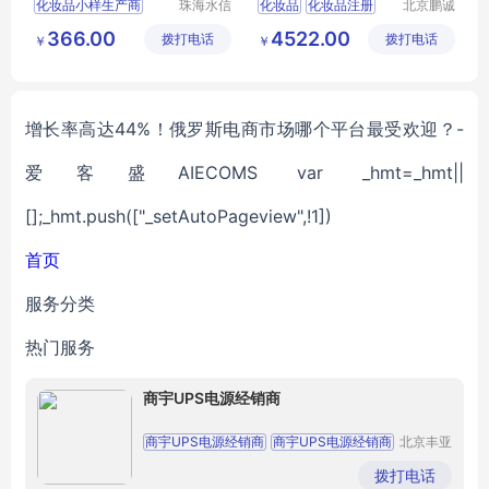
化妆品小样生产商
珠海水信
化妆品
化妆品注册
北京鹏诚
生物科技
迅捷信息
广东化妆品oem厂家
进口化妆品备案
366.00
4522.00
拨打电话
有限公司
拨打电话
咨询有限
￥
￥
化妆品生产厂址
公司
珠海化妆品oem
工厂oem护肤品
增长率高达44%！俄罗斯电商市场哪个平台最受欢迎？-
爱客盛AIECOMS var _hmt=_hmt||
[];_hmt.push(["_setAutoPageview",!1])
首页
服务分类
热门服务
商宇UPS电源经销商
商宇UPS电源经销商
商宇UPS电源经销商
北京丰亚
伟业科技
商宇UPS电源经销商
商宇UPS电源经销商
发展有限
拨打电话
公司
商宇UPS电源经销商