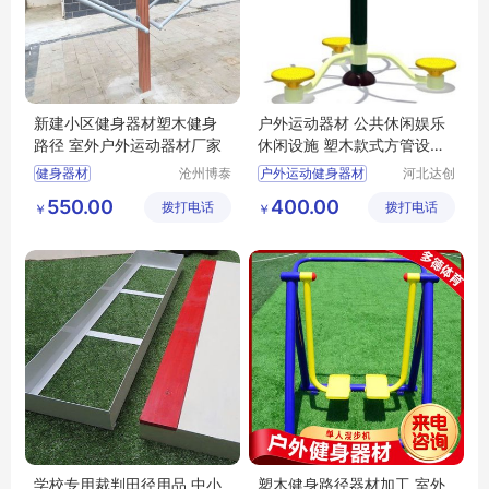
新建小区健身器材塑木健身
户外运动器材 公共休闲娱乐
路径 室外户外运动器材厂家
休闲设施 塑木款式方管设施
加工
健身器材
沧州博泰
户外运动健身器材
河北达创
体育设备
体育器材
小区健身器材
公园路径
生产厂
550.00
400.00
拨打电话
有限公司
拨打电话
有限公司
￥
￥
塑木健身路径
户外运动器材
室外运动器材
学校专用裁判田径用品 中小
塑木健身路径器材加工 室外