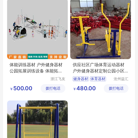
体能训练器材 户外健身器材
供应社区广场体育运动器材
公园拓展训练设备 体能拓展
户外健身器材定制公园小区
设施
健身器械
浙江飞友
健身器材
体育器材
沧州益汇
康体设备
教学设备
体育器材价格
500.00
480.00
拨打电话
有限公司
拨打电话
有限公司
￥
￥
健身器材批发
体育运动器材