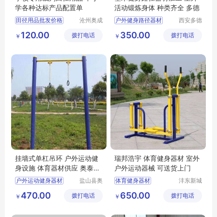
学各种达标产品配置单
活动锻炼身体 种类齐全 多德
田径用品批发价格
沧州奥成
户外健身路径器材
西安多德
体育器材
体育用品
田径用品供应厂家直销
单人公园户外健身器材
120.00
350.00
拨打电话
制造有限
拨打电话
有限公司
￥
￥
田径用品行情报价
智能小区户外健身器材
公司
田径用品供求信息
多功能健身路径器材
组合健身器材的安装
挂墙式单杠吊环 户外运动健
瑞邦浩宇 体育健身器材 室外
身设施 体育器材供应 奥泰厂
户外运动器械 可送货上门
家定制
户外运动健身器材
盐山县奥
体育健身器材
沣东新城
泰体育器
瑞邦浩宇
挂墙式单杠吊环
户外运动器械
470.00
650.00
拨打电话
材厂
拨打电话
金属制品
￥
￥
体育器材供应
经营部
公园健身器材厂家