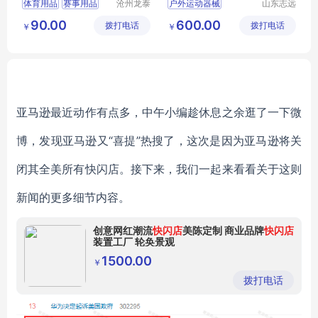
体育用品
赛事用品
沧州龙泰
户外运动器械
山东志远
体育器材
教学设备
体育垫子
比赛用品
健身器材
健身路径
90.00
600.00
拨打电话
有限公司
拨打电话
有限公司
￥
￥
垫子作用
亚马逊最近动作有点多，中午小编趁休息之余逛了一下微
博，发现亚马逊又“喜提”热搜了，这次是因为亚马逊将关
闭其全美所有快闪店。接下来，我们一起来看看关于这则
新闻的更多细节内容。
创意网红潮流
快闪店
美陈定制 商业品牌
快闪店
装置工厂 轮奂景观
1500.00
￥
拨打电话