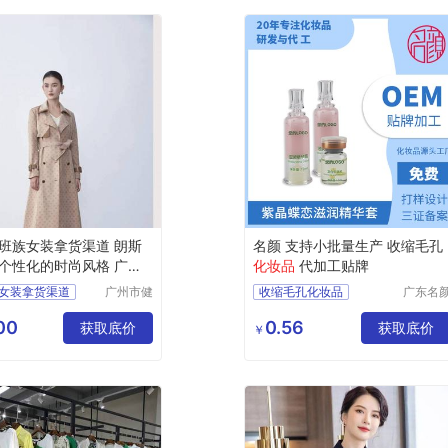
班族女装拿货渠道 朗斯
名颜 支持小批量生产 收缩毛孔
个性化的时尚风格 广州
化妆品
代加工贴牌
场
女装拿货渠道
广州市健
收缩毛孔化妆品
广东名
凡服饰有
化妆品
性化的时尚风格
化妆品贴牌加工
限公司
限公司
00
0.56
装市场
获取底价
化妆品OEM
获取底价
￥
化妆品OEM贴牌
化妆品贴牌