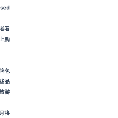
sed
费者看
卡上购
品牌包
这些品
旅游
个月将