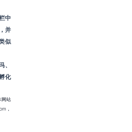
栏中
动，并
类似
玛、
孵化
本网站
om，