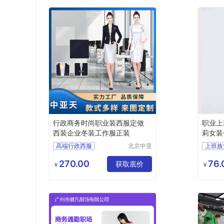
行政商务时尚职业装西服定做
职业上
西装企业冬装工作服正装
莉女装
服装市
高端行政西服
北京中亚
上班族
天商贸有
行政商务女士职业套装
女装个
限公司
270.00
76.
商务女士职业套装
获取底价
广州服
￥
￥
职业装正装
西服定做厂家