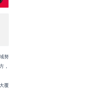
域努
地方，
大覆