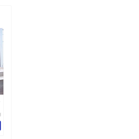
班
剑
限