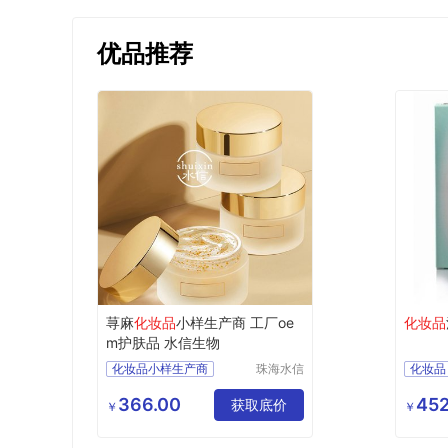
优品推荐
荨麻
化妆品
小样生产商 工厂oe
化妆品
m护肤品 水信生物
化妆品小样生产商
珠海水信
化妆品
生物科技
广东化妆品oem厂家
进口化
有限公司
366.00
452
化妆品生产厂址
获取底价
￥
￥
珠海化妆品oem
工厂oem护肤品