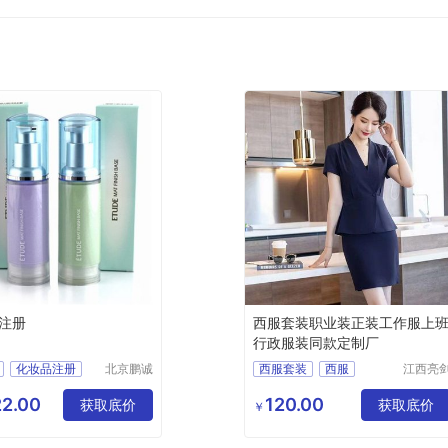
注册
西服套装职业装正装工作服上
行政服装同款定制厂
化妆品注册
北京鹏诚
西服套装
西服
江西亮
迅捷信息
服饰有
妆品备案
职业装
行政服装
咨询有限
公司
2.00
120.00
获取底价
服装定制
获取底价
￥
公司