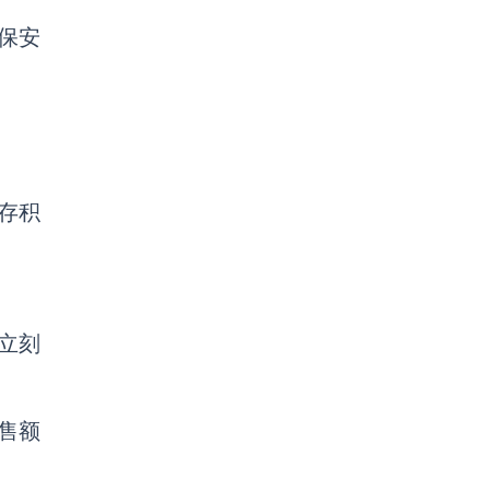
保安
存积
立刻
售额