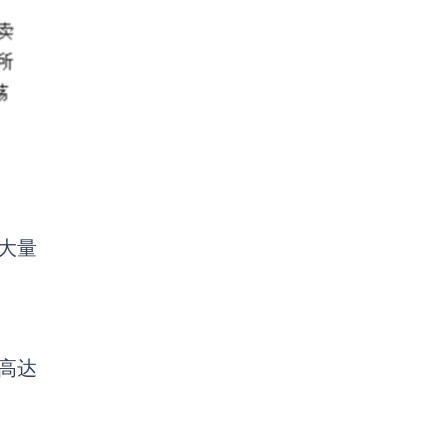
大量
高达