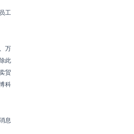
职员工
、万
除此
卖贸
博科
消息