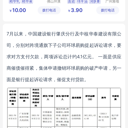
精华乳
精华液
佛山拜澳
面霜
绵羊油
润肤膏
广州雅颂
生物科技
化妆品制
提拉弹力精华乳
保湿霜
身体乳
10.00
3.90
拨打电话
有限公司
拨打电话
造有限公
￥
￥
平滑紧实精华液
司
面部肌肤松驰
7月以来，中国建设银行肇庆分行及中核华泰建设有限公
司，分别对跨境通旗下子公司环球易购提起诉讼请求，要
求对方支付欠款，两项诉讼总计约4.1亿元。 一面是供应
商催债催得紧，集体申请撤销环球易购的破产申请，另一
面是银行提起诉讼请求，催促支付贷款。