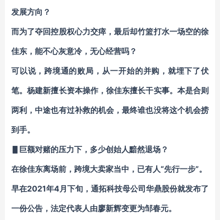
发展方向？
而为了夺回控股权心力交瘁，最后却竹篮打水一场空的徐
佳东，能不心灰意冷，无心经营吗？
可以说，跨境通的败局，从一开始的并购，就埋下了伏
笔。杨建新擅长资本操作，徐佳东擅长干实事。本是合则
两利，中途也有过补救的机会，最终谁也没将这个机会捞
到手。
▋巨额对赌的压力下，多少创始人黯然退场？
在徐佳东离场前，跨境大卖家当中，已有人“先行一步”。
早在2021年4月下旬，通拓科技母公司华鼎股份就发布了
一份公告，法定代表人由廖新辉变更为邹春元。