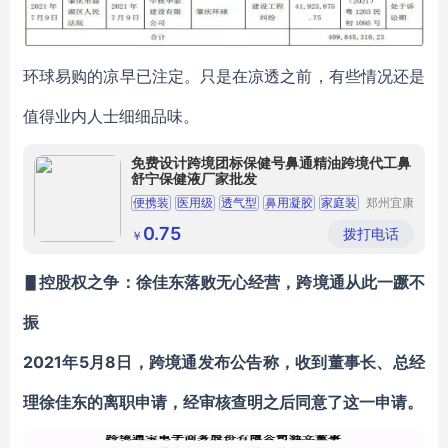
环球易购的凉早已注定。只是在凉透之前，有些情况还是
值得业内人士细细品味。
免费设计跨境团标保健号鼻通精油跨境代工鼻
舒宁保健液厂家批发
便携装
医用级
透气型
鼻用凝胶
家庭装
郑州宜康
赛亿生物
科技有限
0.75
拨打电话
￥
公司
▋控股权之争：徐佳东落败无心经营，跨境通从此一蹶不
振
2021年5月8日，跨境通发布公告称，收到董事长、总经
理徐佳东的离职申请，经审核查明之后同意了这一申请。