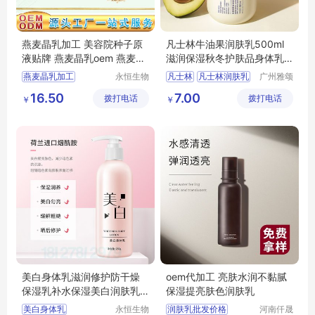
燕麦晶乳加工 美容院种子原
凡士林牛油果润肤乳500ml
液贴牌 燕麦晶乳oem 燕麦晶
滋润保湿秋冬护肤品身体乳
乳生产厂家
批发
燕麦晶乳加工
永恒生物
凡士林
凡士林润肤乳
广州雅颂
科技研究
化妆品制
美容院种子原液贴牌
凡士林身体乳
16.50
7.00
拨打电话
（广州）
拨打电话
造有限公
￥
￥
燕麦晶乳oem
牛油果身体乳
有限公司
司
燕麦晶乳生产厂家
秋冬身体乳
化妆品加工厂
美白身体乳滋润修护防干燥
oem代加工 亮肤水润不黏腻
保湿乳补水保湿美白润肤乳
保湿提亮肤色润肤乳
秋冬护肤
美白身体乳
永恒生物
润肤乳批发价格
河南仟晟