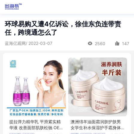
环球易购又遭4亿诉讼，徐佳东负连带责
任，跨境通怎么了
蓝海亿观网/ 2022-03-07
2560
147
提拉弹力精华乳 平滑紧实精
澳洲绵羊油面霜润肤护肤男
华液 改善面部肌肤松驰 OEM
女学生补水保湿护手霜身体
贴牌加工
乳雪花霜