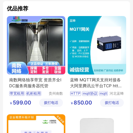
优品推荐
南数网络独享带宽 资质齐全I
蓝蜂 MQTT网关支持对接各
DC服务商服务器托管
大阿里腾讯云平台TCP http
支持脚本编辑
带宽租用
机柜租用
贵州南数
HTTP
mqtt协议
mqtt
河北蓝蜂
网络有限
信息科技
云服务器
IT维护服务
服务器
599.00
850.00
拨打电话
公司
拨打电话
有限公司
￥
￥
主机托管