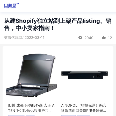
从建Shopify独立站到上架产品listing、销
售，中小卖家指南！
蓝海亿观网/ 2022-03-11
2040
12
四川 成都 分销服务商 宏正 A
AINOPOL（智慧光迅）融合
TEN 1位本地/远程用户共享
终端路由网关SIP服务器光猫
访问16端口Cat 5双滑轨LCD
管理数据自动注册批量下发T