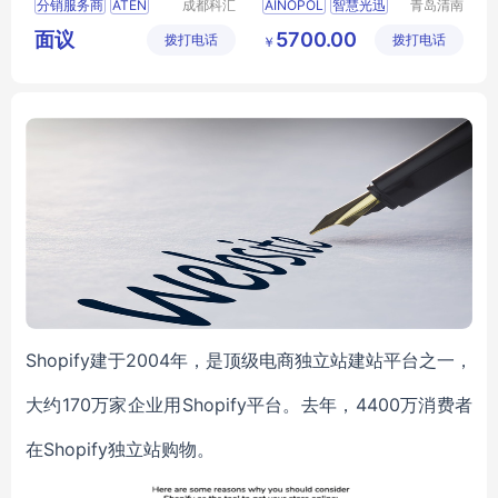
分销服务商
ATEN
成都科汇
AINOPOL
智慧光迅
青岛清南
KVM over IP切换器远程电脑
R069不限带机量AC集中管理
科技有限
科技有限
1位本地
融合终端路由网关
面议
5700.00
拨打电话
公司
拨打电话
公司
管理方案 KL1516Ai
ZH-AC200R
￥
远程用户共享访问
SIP服务器
16端口
KL1516Ai
光猫管理数据自动注册批量下发
TR069不限带机量AC集中管理
Shopify建于2004年，是顶级电商独立站建站平台之一，
大约170万家企业用Shopify平台。去年，4400万消费者
在Shopify独立站购物。