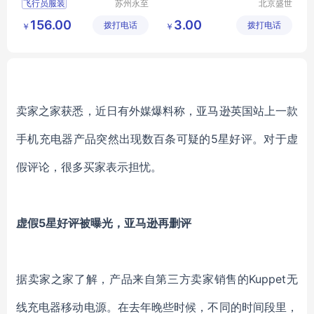
飞行员服装
苏州永至
北京盛世
诚服饰有
文博文化
售票员服装
156.00
3.00
拨打电话
限公司
拨打电话
传播中心
￥
￥
地铁人员工作服
地铁人员工
铁道学院服装
卖家之家获悉，近日有外媒爆料称，亚马逊英国站上一款
手机充电器产品突然出现数百条可疑的5星好评。对于虚
假评论，很多买家表示担忧。
虚假5星好评被曝光，亚马逊再删评
据卖家之家了解，产品来自第三方卖家销售的Kuppet无
线充电器移动电源。在去年晚些时候，不同的时间段里，