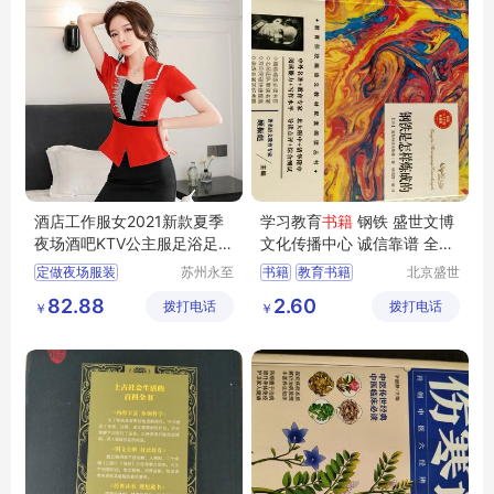
酒店工作服女2021新款夏季
学习教育
书籍
钢铁 盛世文博
夜场酒吧KTV公主服足浴足疗
文化传播中心 诚信靠谱 全国
技师服套装
可售
定做夜场服装
苏州永至
书籍
教育书籍
北京盛世
诚服饰有
文博文化
南昌哪有做夜场的服装
钢铁是怎样炼成的
82.88
2.60
拨打电话
限公司
拨打电话
传播中心
￥
￥
KTV服装
小姐服装
吉姆萨斯