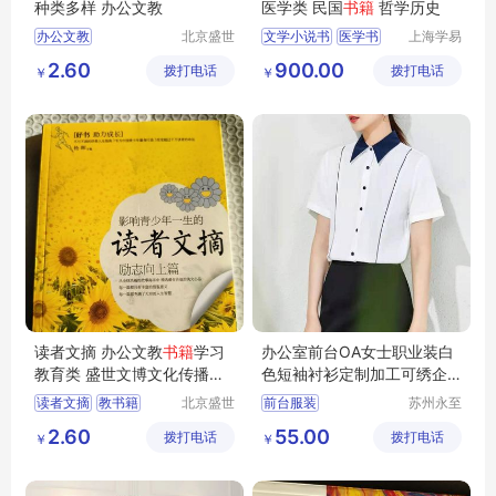
种类多样 办公文教
医学类 民国
书籍
哲学历史
办公文教
北京盛世
文学小说书
医学书
上海学易
文博文化
斋贸易有
民国书籍
哲学书籍
2.60
900.00
拨打电话
传播中心
拨打电话
限公司
￥
￥
历史书籍
读者文摘 办公文教
书籍
学习
办公室前台OA女士职业装白
教育类 盛世文博文化传播中
色短袖衬衫定制加工可绣企
心
业标志
读者文摘
教书籍
北京盛世
前台服装
苏州永至
文博文化
诚服饰有
文员工作服装
2.60
55.00
拨打电话
传播中心
拨打电话
限公司
￥
￥
女士白衬衫
物业前台服装
银行前台服装