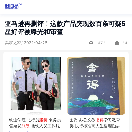
亚马逊再删评！这款产品突现数百条可疑5
星好评被曝光和审查
卖家之家/ 2022-04-28
1473
34
铁道学院 飞行员
服装
乘务员
舍得 办公文教
书籍
学习教育
售票员
服装
地铁人员工作服
类 执行标准高人生哲理励志