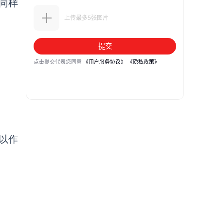
同样
以作