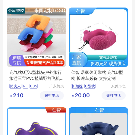
司
旅行乘车护颈枕
充气枕U形U型枕头户外旅行
仁智 居家休闲靠枕 充气U型
旅游三宝PVC植绒野营飞机
枕 长途车必备 支持定制
枕
简夫人
RF
005
广东简夫
护颈枕
U型枕
东莞市仁
人家纺有
智包装科
透气U型枕
2.10
20.00
拨打电话
限公司
拨打电话
技有限公
￥
￥
办公室休闲靠枕
司
旅行护颈枕