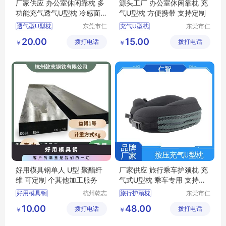
厂家供应 办公室休闲靠枕 多
源头工厂 办公室休闲靠枕 充
功能充气透气U型枕 冷感面
气U型枕 方便携带 支持定制
料 规格可定制
透气型U型枕
东莞市仁
充气U型枕
东莞市仁
智包装科
智包装科
充气U型枕价格
充气U型枕生产厂家
20.00
15.00
拨打电话
技有限公
拨打电话
技有限公
￥
￥
办公室休闲靠枕
旅行护颈枕
司
司
充气U型枕
旅行护颈枕
充气U型枕价格
U型枕定制
好用模具钢单人 U型 聚酯纤
厂家供应 旅行乘车护颈枕 充
维 可定制 个其他加工服务
气式U型枕 乘车专用 支持定
制
好用模具钢
杭州乾志
旅行护颈枕
东莞市仁
钢铁有限
智包装科
透气型U型枕
U型枕
10.00
48.00
拨打电话
公司
拨打电话
技有限公
￥
￥
透气U型枕
司
充气U型枕生产