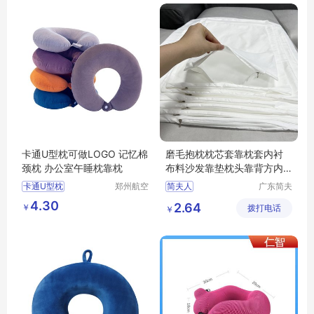
卡通U型枕可做LOGO 记忆棉
磨毛抱枕枕芯套靠枕套内衬
颈枕 办公室午睡枕靠枕
布料沙发靠垫枕头靠背方内
套不含芯
卡通U型枕
郑州航空
简夫人
广东简夫
港区全瑞
人家纺有
办公室午睡枕靠枕
4.30
2.64
￥
琦日用品
拨打电话
限公司
￥
店