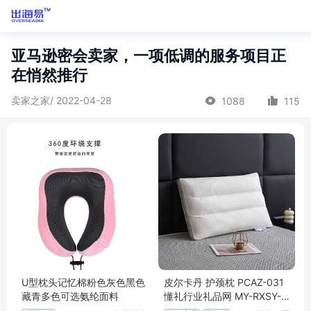
亚马逊密会卖家，一项低调的服务项目正
在悄然推行
卖家之家/ 2022-04-28
1088
115
U型枕头记忆棉粉色灰色黑色
皮尔卡丹 护颈枕 PCAZ-031
藏青多色可选氨纶面料
懂礼行业礼品网 MY-RXSY-
(T)-169