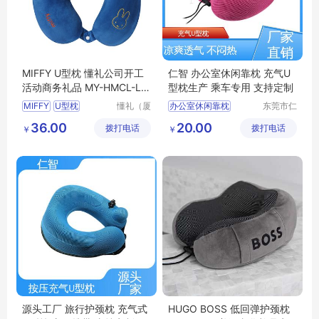
MIFFY U型枕 懂礼公司开工
仁智 办公室休闲靠枕 充气U
活动商务礼品 MY-HMCL-L5
型枕生产 乘车专用 支持定制
-26
MIFFY
U型枕
懂礼（厦
办公室休闲靠枕
东莞市仁
门）供应
智包装科
公司开工活动
快速充气u型枕
36.00
20.00
拨打电话
链有限公
拨打电话
技有限公
￥
￥
商务礼品
MY
HMCL
透气型U型枕
司
司
L5
26
旅行护颈枕
U型枕
源头工厂 旅行护颈枕 充气式
HUGO BOSS 低回弹护颈枕