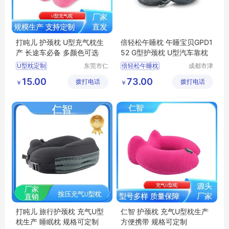
打盹儿 护颈枕 U型充气枕生
倍轻松午睡枕 午睡宝贝GPD1
产 长途车必备 多颜色可选
52 G型护颈枕 U型汽车靠枕
U型枕定制
东莞市仁
倍轻松午睡枕
成都市津
智包装科
津周到科
办公室休闲靠枕
倍轻松午睡宝贝
15.00
73.00
拨打电话
技有限公
拨打电话
技有限公
￥
￥
飞机高铁便携靠枕
倍轻松GPD152
司
司
居家休闲靠枕
倍轻松G型护颈枕
充气U型枕生产
倍轻松U型汽车靠枕
打盹儿 旅行护颈枕 充气U型
仁智 护颈枕 充气U型枕生产
枕生产 睡眠枕 规格可定制
方便携带 规格可定制