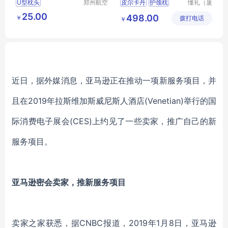
U型枕头
郑州航空
皮尔卡丹
护颈枕
懂礼（厦
港区芙乐
门）供应
PCAZ
031
25.00
498.00
￥
鑫日用百
拨打电话
链有限公
￥
行业礼品网
MY
货店
司
RXSY
T
169
近日，据外媒消息，亚马逊正在推动一项新服务项目，并
且在2019年拉斯维加斯威尼斯人酒店(Venetian)举行的国
际消费电子展会(CES)上约见了一些卖家，推广自己的新
服务项目。
亚马逊密会卖家，推新服务项目
卖家之家获悉，据CNBC报道，2019年1月8日，亚马逊