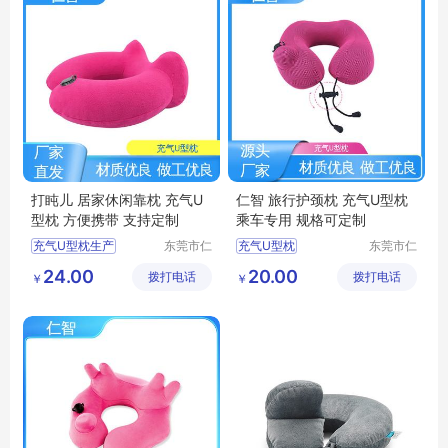
打盹儿 居家休闲靠枕 充气U
仁智 旅行护颈枕 充气U型枕
型枕 方便携带 支持定制
乘车专用 规格可定制
充气U型枕生产
东莞市仁
充气U型枕
东莞市仁
智包装科
智包装科
U型枕定制
透气型U型枕
U型枕
24.00
20.00
拨打电话
技有限公
拨打电话
技有限公
￥
￥
居家休闲靠枕
透气U型枕
司
司
充气式U型枕
护颈枕
办公室休闲靠枕