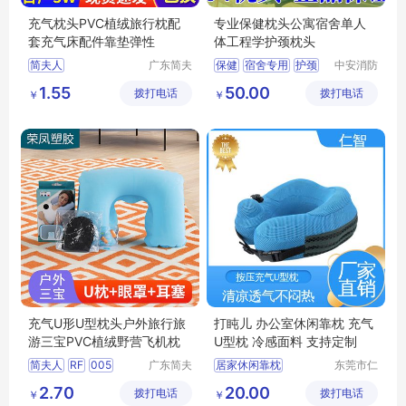
充气枕头PVC植绒旅行枕配
专业保健枕头公寓宿舍单人
套充气床配件靠垫弹性
体工程学护颈枕头
简夫人
广东简夫
保健
宿舍专用
护颈
中安消防
人家纺有
设备（山
枕头
1.55
50.00
拨打电话
限公司
拨打电话
东）有限
￥
￥
公司
充气U形U型枕头户外旅行旅
打盹儿 办公室休闲靠枕 充气
游三宝PVC植绒野营飞机枕
U型枕 冷感面料 支持定制
简夫人
RF
005
广东简夫
居家休闲靠枕
东莞市仁
人家纺有
智包装科
旅行护颈枕
护颈枕
2.70
20.00
拨打电话
限公司
拨打电话
技有限公
￥
￥
透气型U型枕