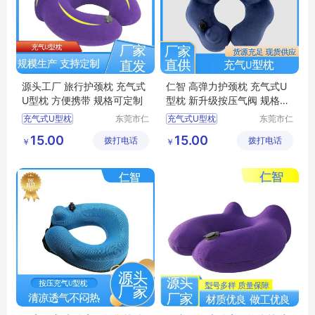
源头工厂 旅行护颈枕 充气式
仁智 高弹力护颈枕 充气式U
U型枕 方便携带 规格可定制
型枕 新升级按压气阀 规格可
定制
充气式U型枕
东莞市仁
充气式U型枕
东莞市仁
智包装科
智包装科
U型枕定制
U型枕定制
15.00
15.00
拨打电话
技有限公
拨打电话
技有限公
￥
￥
旅行乘车护颈枕
充气U型枕生产
司
司
旅行护颈枕
办公室休闲靠枕
充气U型枕生产厂家
旅行乘车护颈枕