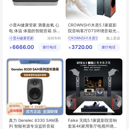
小普AI健康管家 测量血氧 心
CROWNSH1木质5.1家庭影
电 体温 体脂的智能音箱 乐普
院音响客厅DTS环绕音箱光
Lepad
纤功放套装
小普AI健康管家
深圳市科
CROWNSH1木质5
颍上星源
瑞康实业
科技发展
家用智能音箱
6666.00
3720.00
拨打电话
有限公司
拨打电话
有限公司
￥
￥
小普小普
乐普智能音箱
语音交互
真力 Genelec 8330 SAM系
Faike 无线5.1家庭影院音响
列 智能有源专业监听音箱
套装4K家用客厅电视环绕音