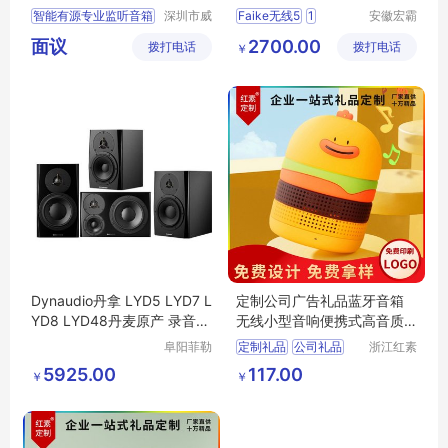
箱蓝牙功放
智能有源专业监听音箱
深圳市威
Faike无线5
1
安徽宏霸
讯天成科
机械设备
真力
Genelec
面议
2700.00
拨打电话
技有限公
拨打电话
有限公司
￥
司
Dynaudio丹拿 LYD5 LYD7 L
定制公司广告礼品蓝牙音箱
YD8 LYD48丹麦原产 录音棚
无线小型音响便携式高音质IF
有源录听音箱
BS-Q01客户
阜阳菲勒
定制礼品
公司礼品
浙江红素
科技有限
实业有限
广告礼品
蓝牙音箱
5925.00
117.00
￥
￥
公司
公司
客户礼品