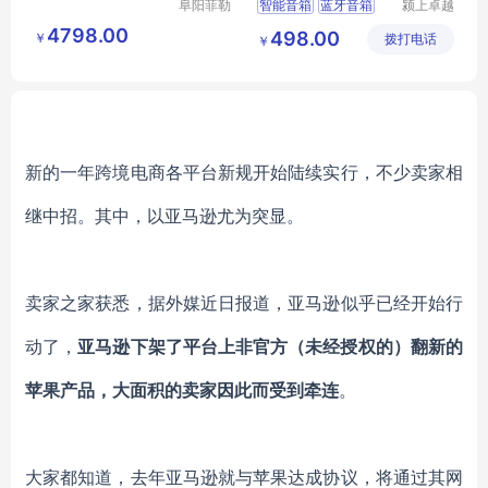
阜阳菲勒
智能音箱
蓝牙音箱
颍上卓越
科技有限
电子商务
智能音箱触控屏
4798.00
498.00
￥
公司
拨打电话
有限公司
￥
智能音箱语音通话
新的一年跨境电商各平台新规开始陆续实行，不少卖家相
继中招。其中，以亚马逊尤为突显。
卖家之家获悉，据外媒近日报道，亚马逊似乎已经开始行
动了，
亚马逊下架了平台上非官方（未经授权的）翻新的
苹果产品，大面积的卖家因此而受到牵连
。
大家都知道，去年亚马逊就与苹果达成协议，将通过其网