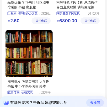
品质优先 学习书刊 社区图书
南昊答题卡阅读机 系统操作
馆采购 书籍 出版物
界面直观易懂 功能更完善
出版物
书籍
办公文教
北京盛世
南昊答题卡阅读机
河北文瀚
文博文化
云教育科
学习考试
学习书刊
光标阅读机
2.60
6800.00
拨打电话
传播中心
拨打电话
技发展有
￥
￥
阅卷机软件
限公司
数码阅卷机
读卡阅读器
图书批发 考试类书籍 大学图
书馆 中小学课外阅读 绘本
值得信赖
价格实惠
北京墨海
书田文化
品质保证
2.80
拨打电话
有限公司
￥
有额外要求？告诉我替您智能匹配
去提问