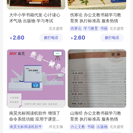
大中小学书籍代发 心计读心
伤寒论 办公文教书籍学习教
术气场 出版物 学习考试
育类 执行标准高 服务热情
北京盛世
伤寒论
学习教育
书籍
北京盛世
文博文化
文博文化
2.60
2.60
拨打电话
传播中心
拨打电话
传播中心
￥
￥
南昊光标阅读机软件 增强了
山海经 办公文教书籍学习教
命令系统功能 应用于课堂教
育类 执行标准高 服务热情
学环节中
南昊光标阅读机软件
河北文瀚
办公文教
书籍
出版物
北京盛世
云教育科
文博文化
考试阅卷机
学习考试
教育类