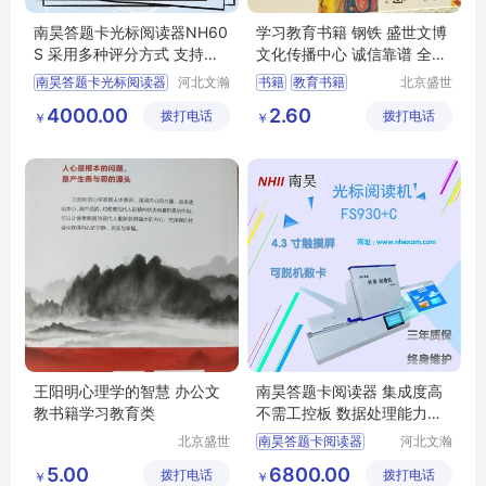
南昊答题卡光标阅读器NH60
学习教育书籍 钢铁 盛世文博
S 采用多种评分方式 支持多
文化传播中心 诚信靠谱 全国
种评卷模式
可售
南昊答题卡光标阅读器
河北文瀚
书籍
教育书籍
北京盛世
云教育科
文博文化
考试阅卷器
钢铁是怎样炼成的
4000.00
2.60
拨打电话
技发展有
拨打电话
传播中心
￥
￥
便携式阅卷机
限公司
光标阅读机软件
答题卡阅读机
王阳明心理学的智慧 办公文
南昊答题卡阅读器 集成度高
教书籍学习教育类
不需工控板 数据处理能力更
强
北京盛世
南昊答题卡阅读器
河北文瀚
文博文化
云教育科
阅卷机软件
5.00
6800.00
拨打电话
传播中心
拨打电话
技发展有
￥
￥
数码阅卷机