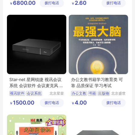
6800.00
2.60
拨打电话
技发展有
拨打电话
传播中心
￥
￥
选择题阅卷机
限公司
答题卡阅卷器
扫描仪阅卷
Star-net 星网锐捷 视讯会议
办公文教书籍学习教育类 可
系统 会议软件 会议麦克风 视
靠 品质保证 学习考试
讯软件
视讯软件
会议系统
北京星壹
办公文教
书籍
出版物
北京盛世
科技有限
文博文化
MCU
ONU
学习考试
教育类
1500.00
4.00
拨打电话
公司
拨打电话
传播中心
￥
￥