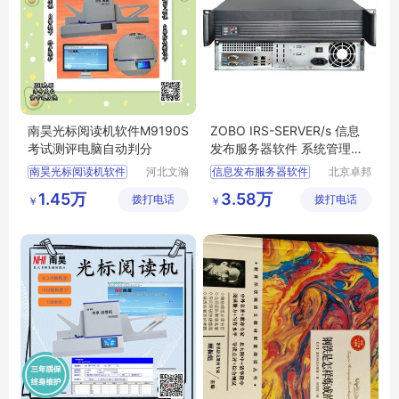
南昊光标阅读机软件M9190S
ZOBO IRS-SERVER/s 信息
考试测评电脑自动判分
发布服务器软件 系统管理软
件 信息发布软件
南昊光标阅读机软件
河北文瀚
信息发布服务器软件
北京卓邦
云教育科
电子技术
答题卡阅卷机
系统管理软件
1.45万
3.58万
拨打电话
技发展有
拨打电话
有限公司
￥
￥
选择题阅卷机
信息发布软件
限公司
答题卡阅卷器
用户管理系统
ZOBO
扫描仪阅卷