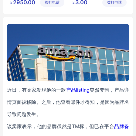
2950.00
3.00
拨打电话
术有限公
拨打电话
传播中心
￥
￥
条码打印软件
司
近日，有卖家发现他的一款
产品listing
突然变狗，产品详
情页面被移除。之后，他查看邮件才得知，是因为品牌名
导致问题发生。
该卖家表示，他的品牌虽然是TM标，但已在平台
品牌备