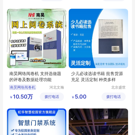
限公司
光电阅卷机
答题卡读卡软件
南昊网络阅卷机 支持选做题
少儿必读选读书籍 批售货源
的评卷及数据处理功能
充足 灵活定制 种类多样
南昊网络阅卷机
河北文瀚
北京盛世
云教育科
文博文化
教学阅卷系统
10.50万
5.00
拨打电话
技发展有
拨打电话
传播中心
￥
￥
考试阅卷软件
限公司
无纸化阅卷系统
电脑阅卷软件