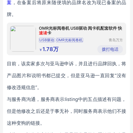
案
，在备案后将原来随便填的品牌名改为现已备案的品
牌。
OMR光标阅卷机 USB驱动 阅卡机配套软件 快
速读
卡
USB驱动
OMR光标阅卷机
青岛万方
汇博电子
阅卡机配套软件
科技有限
1.78万
拨打电话
￥
公司
目前，该卖家多次与亚马逊申诉，并且进行品牌回执，将
产品图片和说明书都已提交，但是亚马逊一直回复“没有
修改违规信息”。
与服务商沟通，服务商表示listing中的五点描述有问题，
但是他修改之后还是于事无补，同时服务商表示他们不接
这种变狗的链接。