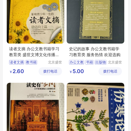
读者文摘 办公文教书籍学习
史记的故事 办公文教书籍学
教育类 盛世文博文化传播中
习教育类 服务热情 欢迎选购
心
读者文摘
教书籍
北京盛世
办公文教
书籍
出版物
北京盛世
文博文化
文博文化
学习考试
教育类
2.60
5.00
拨打电话
传播中心
拨打电话
传播中心
￥
￥