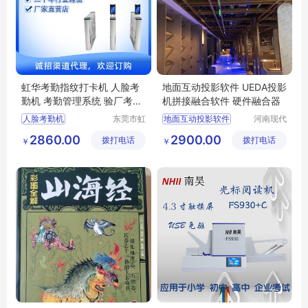
虹华考勤指纹打卡机 人脸考
地面互动投影软件 UEDA投影
勤机 考勤管理系统 验厂考勤
机拼接融合软件 硬件融合器
软件系统
人脸考勤机
东莞市虹
地面互动投影软件
河南现代
华软件科
大恒科贸
考勤指纹打卡机
投影机拼接融合软件
2860.00
2900.00
拨打电话
技有限公
拨打电话
有限公司
￥
￥
考勤管理系统
投影机拼接融合器
司
验厂考勤软件系统
验厂考勤软件