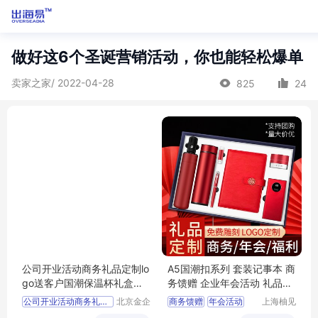
做好这6个圣诞营销活动，你也能轻松爆单
卖家之家/ 2022-04-28
825
24
公司开业活动商务礼品定制lo
A5国潮扣系列 套装记事本 商
go送客户国潮保温杯礼盒套
务馈赠 企业年会活动 礼品定
装定做
制 伴手礼
公司开业活动商务礼品定制
北京金企
商务馈赠
年会活动
上海柚见
定制科技
新意广告
开业活动商务礼品定制
商务礼品
礼品定制