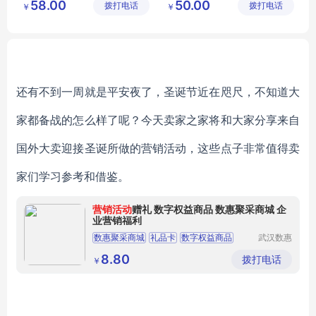
58.00
50.00
拨打电话
有限公司
拨打电话
有限公司
￥
￥
活动商务礼品定制
记事本定制
商务礼品定制
礼品定制
还有不到一周就是平安夜了，圣诞节近在咫尺，不知道大
家都备战的怎么样了呢？今天卖家之家将和大家分享来自
国外大卖迎接圣诞所做的营销活动，这些点子非常值得卖
家们学习参考和借鉴。
营销活动
赠礼 数字权益商品 数惠聚采商城 企
业营销福利
数惠聚采商城
礼品卡
数字权益商品
武汉数惠
信息技术
权益卡券
营销活动
有限公司
8.80
拨打电话
￥