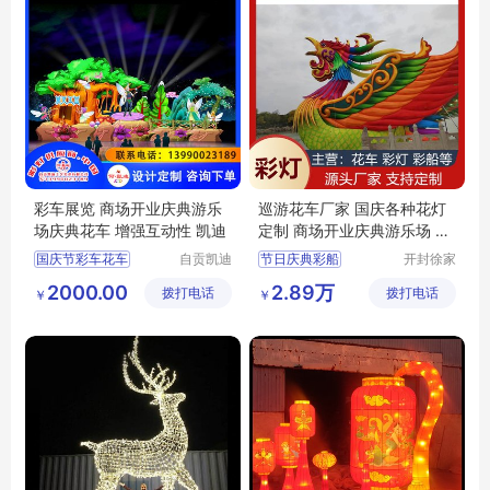
彩车展览 商场开业庆典游乐
巡游花车厂家 国庆各种花灯
场庆典花车 增强互动性 凯迪
定制 商场开业庆典游乐场 春
节元宵彩车
国庆节彩车花车
自贡凯迪
节日庆典彩船
开封徐家
工艺美术
彩灯文化
彩车花车
花车展览
花车巡游
2000.00
2.89万
拨打电话
有限公司
拨打电话
传媒有限
￥
￥
彩车巡游
彩车展览
节日节庆活动彩车
公司
花车制作设计
巴士巡游花车