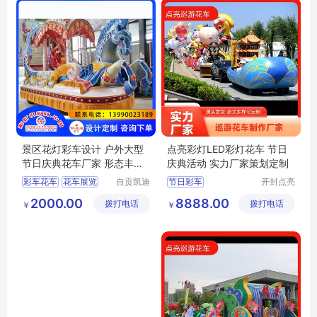
景区花灯彩车设计 户外大型
点亮彩灯LED彩灯花车 节日
节日庆典花车厂家 形态丰富
庆典活动 实力厂家策划定制
凯迪
彩车花车
花车展览
自贡凯迪
节日彩车
开封点亮
工艺美术
彩灯文化
花车巡游
彩船巡游
商业活动花车
2000.00
8888.00
拨打电话
有限公司
拨打电话
艺术有限
￥
￥
国庆节彩车花车
节日特定花车
公司
卡通主题花车
民族文化花车