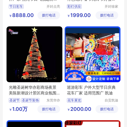
质
置
节日彩车
开封点亮
彩灯供应
开封徐家
彩灯文化
彩灯文化
商业活动花车
节日庆典彩灯
8888.00
1999.00
拨打电话
艺术有限
拨打电话
传媒有限
￥
￥
节日特定花车
新型彩灯
公司
公司
卡通主题花车
花灯定制厂家
民族文化花车
节日装饰星星小彩灯
光雕圣诞树华亦彩商场夜景
巡游彩车 户外大型节日庆典
美陈新潮设计景区商业氛围
花车厂家 适用范围广 凯迪
摆件装饰
圣诞节
圣诞节装饰
东莞华亦
花车展览
自贡凯迪
彩景观工
工艺美术
圣诞节节日布置
彩车花车彩船
1.00万
2000.00
拨打电话
艺有限公
拨打电话
有限公司
￥
￥
大型圣诞树定制
花车巡游
彩车花车
司
圣诞节氛围装饰
彩车展览