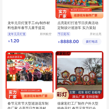
龙年元旦灯笼手工diy制作材
点亮彩灯打造节日庆典活动
料包新年春节儿童手提花
定制设计巡游车 实力策划
龙年元旦灯笼
郑州航空
节日彩车
开封点亮
港区芙乐
彩灯文化
手工diy制作
商业活动花车
1.20
8888.00
￥
鑫日用百
拨打电话
艺术有限
￥
材料包新年春节
节日特定花车
货店
公司
儿童手提花灯笼
卡通主题花车
民族文化花车
春节元宵节大型巡游花车制
徐家彩灯工厂制作户外大型
作厂家 点亮节日气氛选材优
特色花灯 春节元宵节灯会布