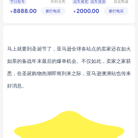
节日彩车
开封点亮
花车展览
花车巡游
自贡凯迪
彩灯文化
工艺美术
商业活动花车
彩船巡游
8888.00
2000.00
拨打电话
艺术有限
拨打电话
有限公司
￥
￥
节日特定花车
国庆节彩车花车
公司
卡通主题花车
彩车展览
民族文化花车
马上就要到圣诞节了，亚马逊全球各站点的卖家还在如火
如荼的备战年末最后的爆单机会。不仅如此，卖家之家获
悉，在圣诞购物热潮即将到来之际，亚马逊澳洲站也传来
好消息。