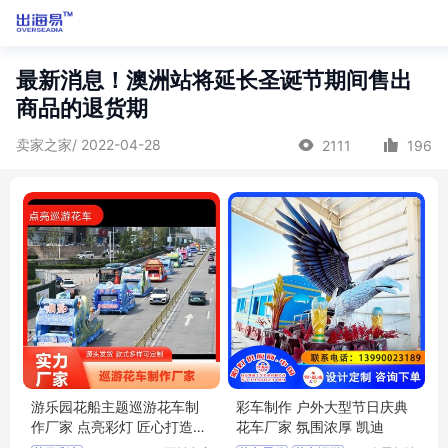
最新消息！澳洲站将延长圣诞节期间售出
商品的退货期
卖家之家/ 2022-04-28
2111
196
游乐园花船主题巡游花车制
彩车制作 户外大型节日庆典
作厂家 点亮彩灯 匠心打造节
花车厂家 氛围浓厚 凯迪
日盛典