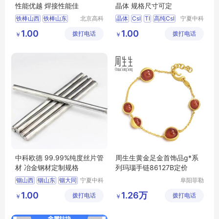
性能优越 焊接性能佳
晶体 规格尺寸可定
铁棒山西
铁棒山东
北京高科
晶体
CsI
TI
高纯CsI
宁夏中科
新材料科
欧德科技
铁棒大同
铁棒长沙
1.00
1.00
拨打电话
技有限公
拨打电话
有限公司
￥
￥
铁棒合肥
司
中科欧德 99.99%纯度丝片管
周生生黄金足金首饰品g*系
材 冶金钢材定制规格
列玛瑙手链86127B定价
铟山西
铟山东
铟大同
宁夏中科
阜阳菲勒
欧德科技
科技有限
铟长沙
铟合肥
1.00
1.26万
拨打电话
有限公司
拨打电话
公司
￥
￥