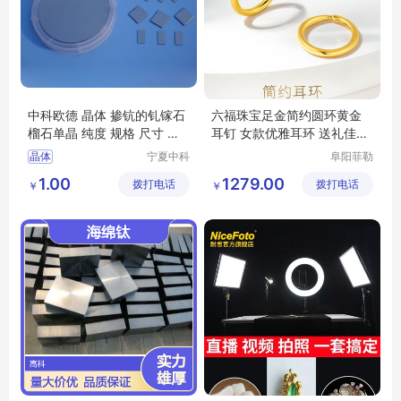
中科欧德 晶体 掺钪的钆镓石
六福珠宝足金简约圆环黄金
榴石单晶 纯度 规格 尺寸 可
耳钉 女款优雅耳环 送礼佳选
定制
B01TBGE0005
晶体
宁夏中科
阜阳菲勒
欧德科技
科技有限
掺钪的钆镓石榴石单晶
1.00
1279.00
拨打电话
有限公司
拨打电话
公司
￥
￥