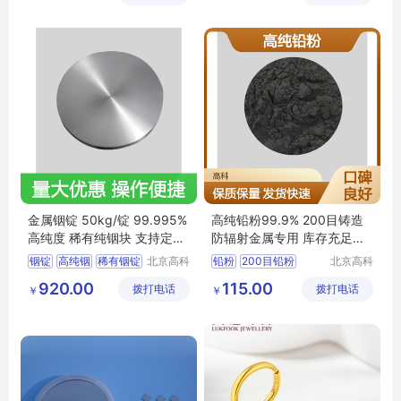
司
司
河北巴氏合金粉
北京巴氏合金粉
金属铟锭 50kg/锭 99.995%
高纯铅粉99.9% 200目铸造
高纯度 稀有纯铟块 支持定制
防辐射金属专用 库存充足发
保质保量
货快
铟锭
高纯铟
稀有铟锭
北京高科
铅粉
200目铅粉
北京高科
新材料科
新材料科
铟块
99
995铟
高纯铅粉
铸造铅粉
920.00
115.00
拨打电话
技有限公
拨打电话
技有限公
￥
￥
3N铅粉
司
司