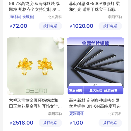
99.7%高纯度0#海绵钛块 钛
菲勒耐思SL-500A摄影灯 柔
颗粒 规格齐全支持定制 发货
和打光 适用于珠宝玉石彩宝
迅速
手表直播
海绵钛
钛颗粒
北京高科
阜阳菲勒
新材料科
科技有限
高纯海绵钛
99
72.00
1020.00
拨打电话
技有限公
拨打电话
公司
￥
￥
7海绵钛
高纯钛颗粒
司
六福珠宝黄金耳环妈妈款和
高科新材 定制多种规格金属
田玉兰花足金耳钉耳饰女计
丝片铜棒 3N-6N高纯度可选
价GDGTBE0048
阜阳菲勒
定制铜棒
北京高科
科技有限
新材料科
科学实验铜棒
2518.00
1.00
拨打电话
公司
拨打电话
技有限公
￥
￥
高纯铜棒
司
铜棒发货及时