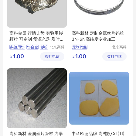
高科金属 行情走势 实验用钐
高科新材 定制金属丝片钨丝
颗粒 可定制 货源充足 及时发
3N-6N高纯度专业加工
货
实验用钐
钐合金
钐粉
北京高科
定制钨丝
北京高科
新材料科
新材料科
钐棒
河北钐厂家
科学实验钨丝
1.00
1.00
拨打电话
技有限公
拨打电话
技有限公
￥
￥
高纯钨丝
司
司
钨丝发货及时
钨丝实验室用
高科新材 金属丝片管材 力学
中科欧德品牌 高纯度CsI(TI)