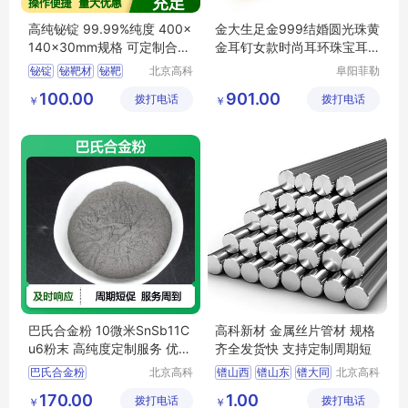
高纯铋锭 99.99%纯度 400×
金大生足金999结婚圆光珠黄
140×30mm规格 可定制合金
金耳钉女款时尚耳环珠宝耳
制造用铋块
饰K621A
铋锭
铋靶材
铋靶
北京高科
阜阳菲勒
新材料科
科技有限
订制高纯铋锭
100.00
901.00
拨打电话
技有限公
拨打电话
公司
￥
￥
订制铋锭
司
巴氏合金粉 10微米SnSb11C
高科新材 金属丝片管材 规格
u6粉末 高纯度定制服务 优惠
齐全发货快 支持定制周期短
中
巴氏合金粉
北京高科
镨山西
镨山东
镨大同
北京高科
新材料科
新材料科
SnSb11Cu6粉末
价格
镨长沙
镨合肥
170.00
1.00
拨打电话
技有限公
拨打电话
技有限公
￥
￥
10微米巴氏合金粉