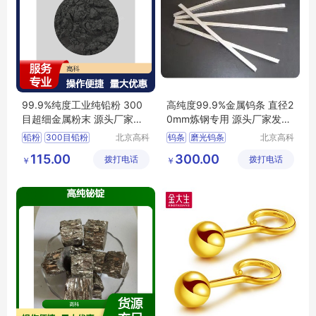
99.9%纯度工业纯铅粉 300
高纯度99.9%金属钨条 直径2
目超细金属粉末 源头厂家保
0mm炼钢专用 源头厂家发货
质保量
快
铅粉
300目铅粉
北京高科
钨条
磨光钨条
北京高科
新材料科
新材料科
铅粉包邮
北京铅粉
金属钨条
高纯钨条
115.00
300.00
拨打电话
技有限公
拨打电话
技有限公
￥
￥
河北铅粉
钨条厂家
司
司