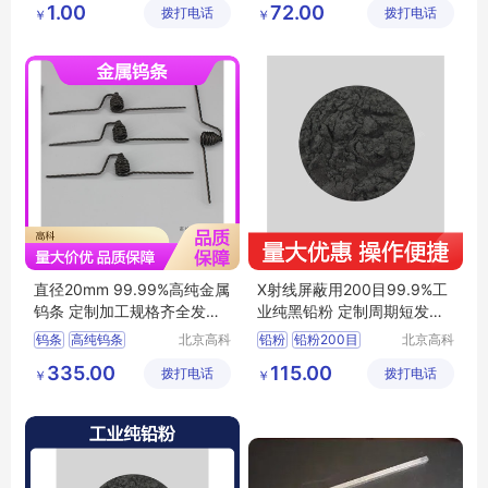
1.00
72.00
拨打电话
有限公司
拨打电话
技有限公
￥
￥
铸造海绵钛
司
海绵钛厂家
直径20mm 99.99%高纯金属
X射线屏蔽用200目99.9%工
钨条 定制加工规格齐全发货
业纯黑铅粉 定制周期短发货
快
快
钨条
高纯钨条
北京高科
铅粉
铅粉200目
北京高科
新材料科
新材料科
金属钨条
钨丝
钨块
3N铅粉
铅粉包邮
335.00
115.00
拨打电话
技有限公
拨打电话
技有限公
￥
￥
铅粉厂家
司
司