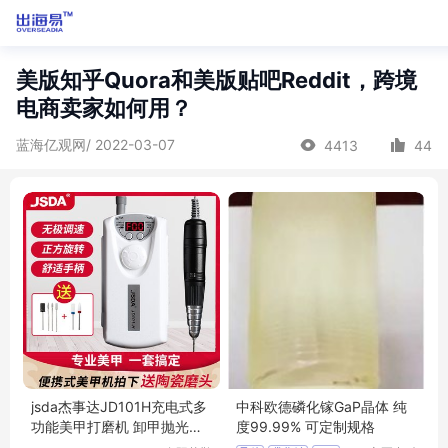
美版知乎Quora和美版贴吧Reddit，跨境
电商卖家如何用？
蓝海亿观网/ 2022-03-07
4413
44
jsda杰事达JD101H充电式多
中科欧德磷化镓GaP晶体 纯
功能美甲打磨机 卸甲抛光美
度99.99% 可定制规格
甲工具