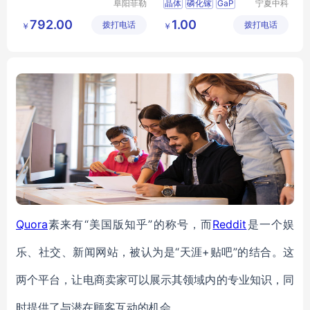
阜阳菲勒
晶体
磷化镓
GaP
宁夏中科
科技有限
欧德科技
792.00
1.00
拨打电话
公司
拨打电话
有限公司
￥
￥
Quora
素来有“美国版知乎”的称号，而
Reddit
是一个娱
乐、社交、新闻网站，被认为是“天涯+贴吧”的结合。这
两个平台，让电商卖家可以展示其领域内的专业知识，同
时提供了与潜在顾客互动的机会。