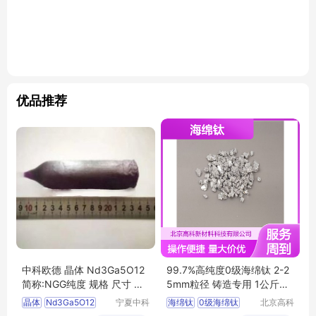
优品推荐
中科欧德 晶体 Nd3Ga5O12
99.7%高纯度0级海绵钛 2-2
简称:NGG纯度 规格 尺寸 可
5mm粒径 铸造专用 1公斤起
定制
订
晶体
Nd3Ga5O12
宁夏中科
海绵钛
0级海绵钛
北京高科
欧德科技
新材料科
简称NGG
高纯海绵钛