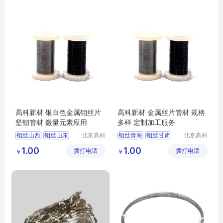
铜棒实验室用
高科新材 银白色金属钼丝片
高科新材 金属丝片管材 规格
坚韧管材 微量元素应用
多样 定制加工服务
钼丝山西
钼丝山东
北京高科
钼丝青海
钼丝甘肃
北京高科
新材料科
新材料科
钼丝大同
钼丝长沙
钼丝太原
钼丝南昌
1.00
1.00
拨打电话
技有限公
拨打电话
技有限公
￥
￥
钼丝合肥
钼丝济南
司
司