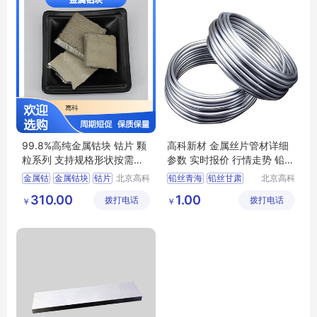
99.8%高纯金属钴块 钴片 颗
高科新材 金属丝片管材详细
粒系列 支持规格形状按需订
参数 实时报价 行情走势 铅丝
制
青海
金属钴
金属钴块
钴片
北京高科
铅丝青海
铅丝甘肃
北京高科
新材料科
新材料科
钴块
金属钴片
铅丝太原
铅丝南昌
310.00
1.00
拨打电话
技有限公
拨打电话
技有限公
￥
￥
铅丝济南
司
司