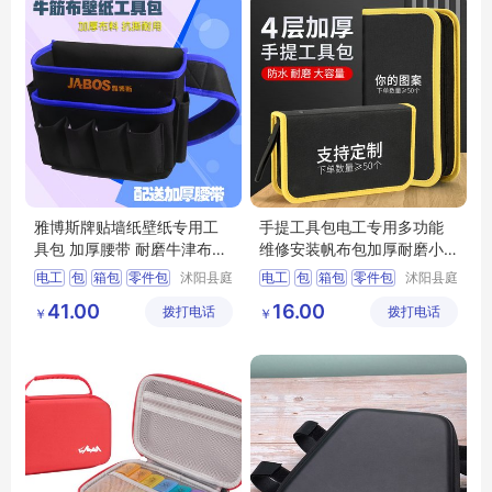
雅博斯牌贴墙纸壁纸专用工
手提工具包电工专用多功能
具包 加厚腰带 耐磨牛津布多
维修安装帆布包加厚耐磨小
功能腰包
型收纳包硬板
电工
包
箱包
零件包
沭阳县庭
电工
包
箱包
零件包
沭阳县庭
市亦电子
市亦电子
多功能
多功能
41.00
16.00
拨打电话
商务有限
拨打电话
商务有限
￥
￥
公司
公司