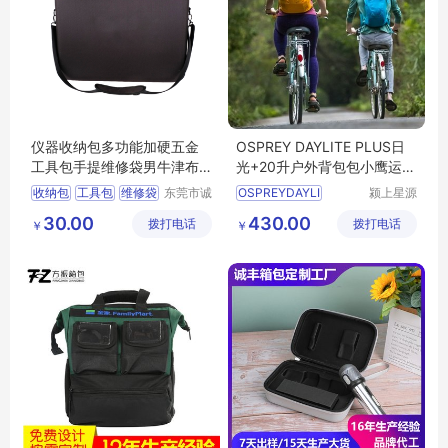
仪器收纳包多功能加硬五金
OSPREY DAYLITE PLUS日
工具包手提维修袋男牛津布
光+20升户外背包包小鹰运动
手电钻收纳箱
功能双肩包
收纳包
工具包
维修袋
东莞市诚
OSPREYDAYLI
颍上星源
丰箱包有
科技发展
eva箱包
收纳箱
30.00
430.00
拨打电话
限公司
拨打电话
有限公司
￥
￥