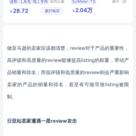
波斯
工具包
电工专用
深圳云威
SciMater
TG
康洋（苏
网络科技
州）应用
工作包
BS525314
红外光谱仪制样工具包
2.04万
28.72
￥
拨打电话
有限公司
材料有限
￥
公司
做亚马逊的卖家应该都清楚，review对于产品的重要性，
高评级和高质量的review能够提高listing的权重，带动产
品销量和排名；而低评级和低质量的review则会严重影响
卖家的产品的销量和排名，甚至有可能导致listing被限
制。
日亚站卖家遭遇一星review攻击