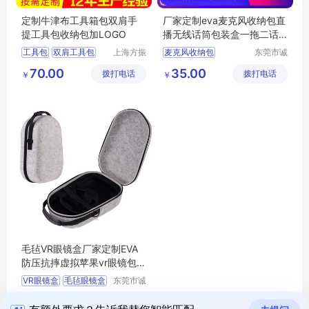
定制牛津布工具箱包双肩手
厂家定制eva麦克风收纳包直
提工具包收纳包加LOGO
播无线话筒包装盒一拖二话
筒EVA硬壳包
工具包
双肩工具包
上海方振
麦克风收纳包
东莞市诚
箱包制品
丰箱包有
无线话筒包
70.00
35.00
拨打电话
有限公司
拨打电话
限公司
￥
￥
EVA硬壳包
麦克风包
话筒盒
毛毡VR眼镜盒厂家定制EVA
防压抗摔虚拟苹果vr眼镜包
硬壳收纳包
VR眼镜盒
毛毡眼镜盒
东莞市诚
丰箱包有
眼镜包
硬壳收纳包
37.00
拨打电话
限公司
￥
收纳包