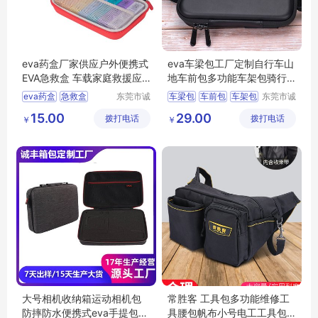
eva药盒厂家供应户外便携式
eva车梁包工厂定制自行车山
EVA急救盒 车载家庭救援应
地车前包多功能车架包骑行
急收纳包
装备上管包
eva药盒
急救盒
东莞市诚
车梁包
车前包
车架包
东莞市诚
丰箱包有
丰箱包有
收纳包
药盒
应急包
上管包
eva包
15.00
29.00
拨打电话
限公司
拨打电话
限公司
￥
￥
大号相机收纳箱运动相机包
常胜客 工具包多功能维修工
防摔防水便携式eva手提包大
具腰包帆布小号电工工具包