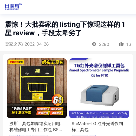
震惊！大批卖家的 listing下惊现这样的 1
星 review，手段太卑劣了
卖家之家/ 2022-04-28
2280
16
波斯工具包加厚结实耐用电
SciMater-TG 红外光谱仪制
梯维修电工专用工作包 BS52
样工具包
5314