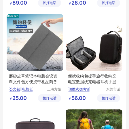
89.00
28.00
拨打电话
限公司
拨打电话
有限公司
￥
￥
收纳盒
箱包厂家
磨砂皮革笔记本电脑会议资
便携收纳包提手旅行收纳充
料文件包方便携带礼品商务
电宝数据线充电器耳机手提
电脑包
数码收纳箱子
公文包
电脑包
上海方振
便携式收纳包
东莞市诚
箱包制品
丰箱包有
充电宝收纳包
25.00
56.00
拨打电话
有限公司
拨打电话
限公司
￥
￥
数据线收纳包
手提包
收纳箱