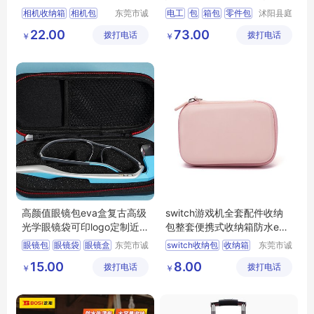
中号收纳包
工作腰带
相机收纳箱
相机包
东莞市诚
电工
包
箱包
零件包
沭阳县庭
丰箱包有
市亦电子
eva手提包
收纳包
多功能
22.00
73.00
拨打电话
限公司
拨打电话
商务有限
￥
￥
eva包
公司
高颜值眼镜包eva盒复古高级
switch游戏机全套配件收纳
光学眼镜袋可印logo定制近
包整套便携式收纳箱防水eva
视眼镜盒
收纳盒
眼镜包
眼镜袋
眼镜盒
东莞市诚
switch收纳包
收纳箱
东莞市诚
丰箱包有
丰箱包有
收纳盒
eva盒
eva收纳盒
收纳盒
15.00
8.00
拨打电话
限公司
拨打电话
限公司
￥
￥
switch包