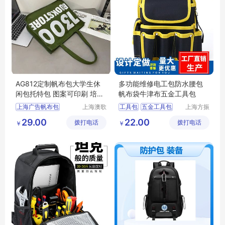
AG812定制帆布包大学生休
多功能维修电工包防水腰包
闲包托特包 图案可印刷 培训
帆布袋牛津布五金工具包
广告布包
上海广告帆布包
上海澳歌
工具包
五金工具包
上海方振
服装服饰
箱包制品
工具腰包
29.00
22.00
拨打电话
有限公司
拨打电话
有限公司
￥
￥