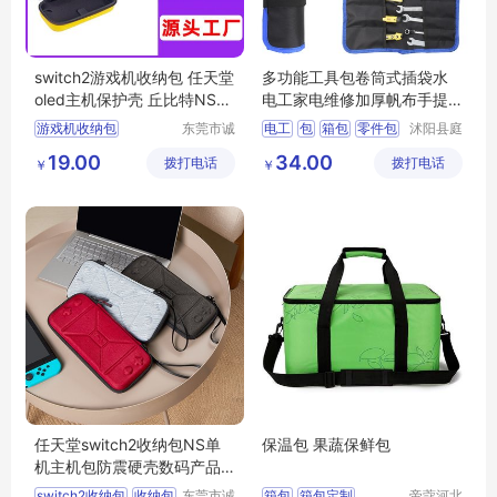
switch2游戏机收纳包 任天堂
多功能工具包卷筒式插袋水
oled主机保护壳 丘比特NS防
电工家电维修加厚帆布手提
护硬壳包
式安装收纳包
游戏机收纳包
东莞市诚
电工
包
箱包
零件包
沭阳县庭
丰箱包有
市亦电子
switch2包
多功能
19.00
34.00
拨打电话
限公司
拨打电话
商务有限
￥
￥
switch2收纳包
公司
任天堂收纳包
硬壳包
任天堂switch2收纳包NS单
保温包 果蔬保鲜包
机主机包防震硬壳数码产品
收纳盒eva包
switch2收纳包
收纳包
东莞市诚
箱包
箱包定制
帝蔻河北