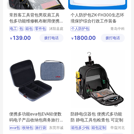
常胜客工具背包男双肩工具
个人防护包ZK-FH300生态环
包多功能维修帆布耐用便携
境保护综合行政工作装备
安装电工专用
电工
包
箱包
零件包
沭阳县庭
个人防护包
青岛中科
市亦电子
星源环保
多功能
个人执法防护包
139.00
1800.00
拨打电话
商务有限
拨打电话
科技有限
￥
￥
防护服
防护鞋
公司
公司
辐射检测仪
便携多功能eva包EVA轻便数
防静电仪器包 便携式多功能
码电子产品收纳包商务旅行
防 静电工具包检查包 可定制
袋手提收纳盒
eva包
收纳包
旅行袋
东莞市诚
箱包多少钱
箱包定制
帝蔻河北
丰箱包有
箱包制造
电子产品收纳包
箱包批发
箱包生产