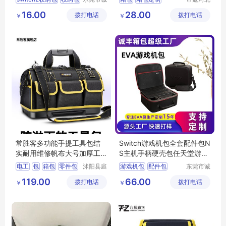
丰箱包有
箱包制造
eva包
收纳盒
主机包
箱包批发
箱包生产
16.00
28.00
拨打电话
限公司
拨打电话
有限公司
￥
￥
箱包厂家
常胜客多功能手提工具包结
Switch游戏机包全套配件包N
实耐用维修帆布大号加厚工
S主机手柄硬壳包任天堂游戏
具袋电工专用
机收纳盒
电工
包
箱包
零件包
沭阳县庭
游戏机包
配件包
东莞市诚
市亦电子
丰箱包有
多功能
硬壳包
游戏机收纳盒
119.00
66.00
拨打电话
商务有限
拨打电话
限公司
￥
￥
Switch收纳包
公司