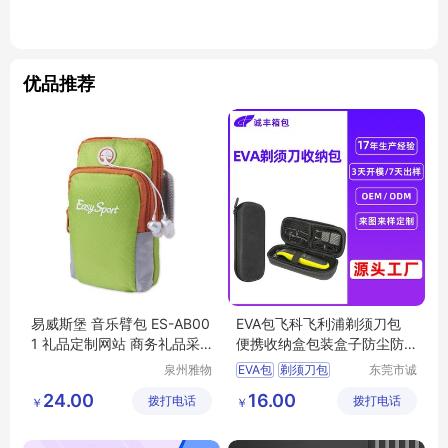
优品推荐
易威斯堡 音乐臂包 ES-AB00
EVA包飞科飞利浦剃须刀包
1 礼品定制网站 商务礼品采
便携收纳盒包装盒子防尘防
购网站 MY-YWSB-03
水收纳保护盒
泉州雅物
EVA包
剃须刀包
东莞市诚
贸易有限
丰箱包有
收纳盒
保护盒
包装盒
24.00
16.00
拨打电话
公司
拨打电话
限公司
￥
￥