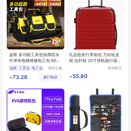
波斯 多功能工具包加厚防水
礼品批发行李箱包 万向轮皮
牛津布电梯维修电工包 BS52
箱 拉杆箱 20寸登机旅行箱包
5413（15寸）
全瑞
波斯
工具包
电工包
深圳云威
郑州航空
网络科技
港区芙乐
布包
BS525413
55.80
73.28
￥
拨打电话
有限公司
鑫日用百
￥
货店