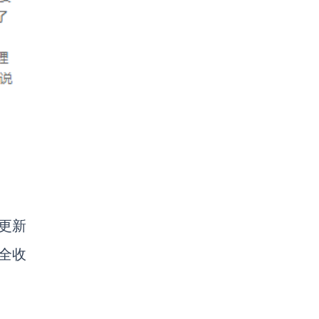
更新
完全收
。