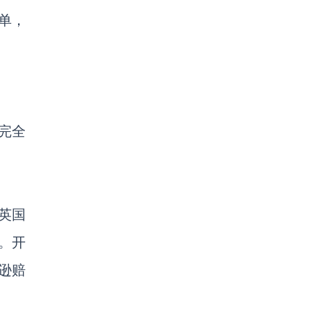
收单，
完全
英国
。开
逊赔