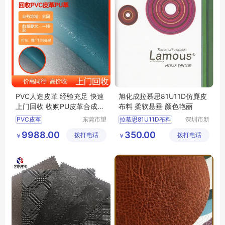
PVC人造皮革 经验充足 快速
旭化成拉慕思81U11D仿麂皮
上门回收 收购PU皮革合成革
布料 柔软悬垂 颜色艳丽
上门高价
PVC皮革
东莞市望
拉慕思81U11D布料
深圳市新
牛墩阿丰
中合供应
回收PVC人造革
旭化成81U11布料批发
9988.00
350.00
拨打电话
布料商行
拨打电话
链有限公
￥
￥
回收PU革
回收人造革
ASAHIKASEI布料
司
PU合成革
LAMOUS布料