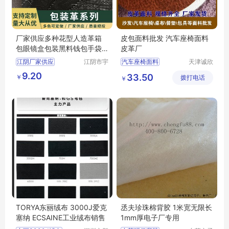
厂家供应多种花型人造革箱
皮包面料批发 汽车座椅面料
包眼镜盒包装黑料钱包手袋
皮革厂
印
刷
皮革
江阴厂家供应
江阴市宇
汽车座椅面料
天津诚欣
鹏塑业有
信息科技
皮包面料批发
皮革厂
9.20
33.50
￥
限公司
拨打电话
有限公司
￥
TORYA东丽绒布 3000J爱克
丞夫珍珠棉背胶 1米宽无限长
塞纳 ECSAINE工业绒布销售
1mm厚电子厂专用