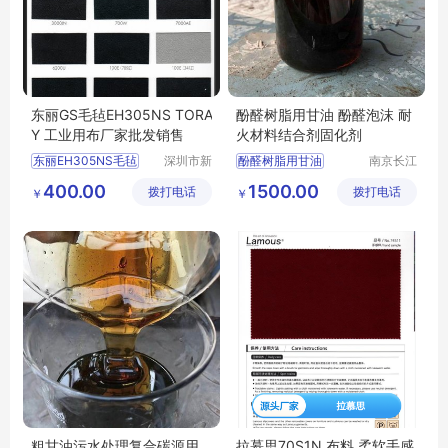
东丽GS毛毡EH305NS TORA
酚醛树脂用甘油 酚醛泡沫 耐
Y 工业用布厂家批发销售
火材料结合剂固化剂
东丽EH305NS毛毡
深圳市新
酚醛树脂用甘油
南京长江
中合供应
江宇能源
TORAY毛毡EH305NS
酚醛树脂用甘油厂家直销
400.00
1500.00
拨打电话
链有限公
拨打电话
科技有限
￥
￥
GS毛毡EH305NS毛毡
酚醛树脂用甘油行情
司
公司
EH305NS毛毡批发
酚醛树脂用甘油供求信息
粗甘油污水处理复合碳源用
拉慕思70S1N 布料 柔软手感