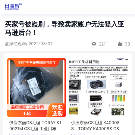
买家号被盗刷，导致卖家账户无法登入亚
马逊后台！
蓝海亿观网/ 2022-03-07
2211
38
供应东丽GS毛毡 TORAY K1
供应东丽GS毛毡 K40008
0021M GS毛毡 工业用布
S，TORAY K40008S GS毛
毡 工业用布