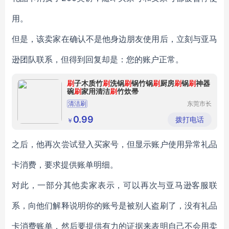
用。
但是，该卖家在确认不是他身边朋友使用后，立刻与亚马
逊团队联系，但得到回复却是：您的账户正常。
刷
子木质竹
刷
洗锅
刷
锅竹锅
刷
厨房
刷
锅
刷
神器
碗
刷
家用清洁
刷
竹炊帚
清洁刷
东莞市长
安鑫沁五
金塑胶制
0.99
拨打电话
￥
品厂（个
体工商
户）
之后，他再次尝试登入买家号，但显示账户使用异常礼品
卡消费，要求提供账单明细。
对此，一部分其他卖家表示，可以再次与亚马逊客服联
系，向他们解释说明你的账号是被别人盗刷了，没有礼品
卡消费账单，然后要提供有力的证据来表明自己不会用卖