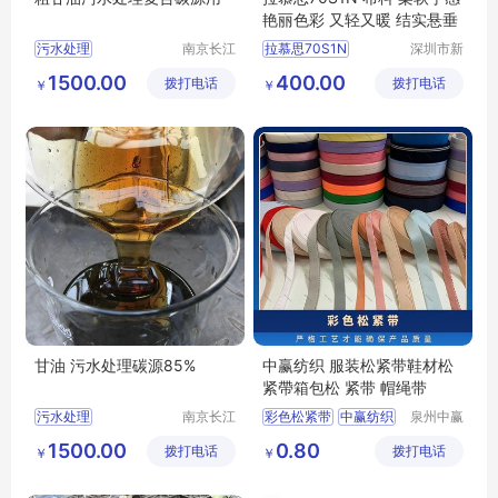
艳丽色彩 又轻又暖 结实悬垂
污水处理
南京长江
拉慕思70S1N
深圳市新
江宇能源
中合供应
污水处理厂家直销
ASAHIKASEI旭化成70S1N布料
1500.00
400.00
拨打电话
科技有限
拨打电话
链有限公
￥
￥
污水处理行情
LAMOUS70S1N布料批发
公司
司
污水处理供求信息
70S1N布料
甘油 污水处理碳源85%
中赢纺织 服装松紧带鞋材松
紧帶箱包松 紧带 帽绳带
污水处理
南京长江
彩色松紧带
中赢纺织
泉州中赢
江宇能源
纺织科技
污水处理厂家直销
松紧带
1500.00
0.80
拨打电话
科技有限
拨打电话
有限公司
￥
￥
污水处理行情
彩色针织松紧带
公司
污水处理供求信息