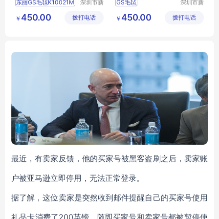
东丽GS毛毡K10021M
深圳市新
GS毛毡
深圳市新
中合供应
中合供应
TORAYGS毛毡
东丽K40008S毛毡
450.00
450.00
拨打电话
链有限公
拨打电话
链有限公
￥
￥
K10021MGS毛毡
TORAY毛毡批发
司
司
K10021M毛毡批发
GS毛毡价格
K40008S毛毡
最近，有卖家反馈，他的买家号被黑客盗刷之后，卖家账
户被亚马逊立即停用，无法正常登录。
据了解，这位卖家是突然收到邮件提醒自己的买家号使用
礼品卡消费了200英镑，随即买家号和卖家号都被暂停使