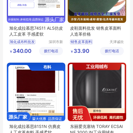
旭化成拉慕思74S11 ALS仿皮
皮鞋面料批发 销售皮革面料
人工皮革 手感柔软
人造革价格
旭化成布料批发
深圳市新
销售皮革面料
天津诚欣
中合供应
信息科技
拉慕思74S11布料
皮鞋面料批发
340.00
33.90
拨打电话
链有限公
拨打电话
有限公司
￥
￥
LAMOUS布料批发
人造革价格
司
74S11布料价格
ALS74S11布料
旭化成拉慕思81S1N 仿麂皮
东丽爱克塞纳 TORAY ECSAI
人工皮革布料 手感柔软
NE 3000JN工业用绒布