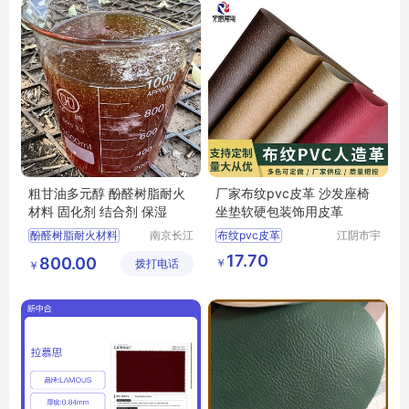
粗甘油多元醇 酚醛树脂耐火
厂家布纹pvc皮革 沙发座椅
材料 固化剂 结合剂 保湿
坐垫软硬包装饰用皮革
酚醛树脂耐火材料
南京长江
布纹pvc皮革
江阴市宇
江宇能源
鹏塑业有
酚醛树脂耐火材料厂家直销
17.70
800.00
￥
拨打电话
科技有限
限公司
￥
酚醛树脂耐火材料行情
公司
酚醛树脂耐火材料供求信息