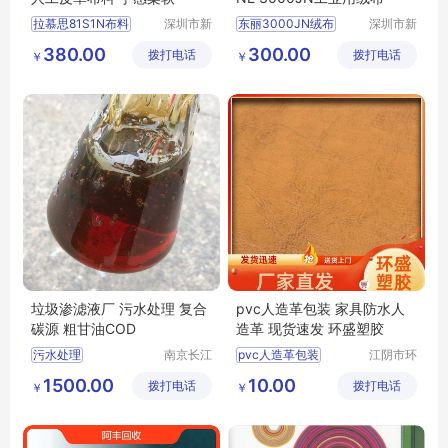
拉慕思81S1N布料
深圳市新
东丽3000JN绒布
深圳市新
中合供应
中合供应
旭化成81S1N布料批发
TORAY3000JN绒
380.00
300.00
拨打电话
链有限公
拨打电话
链有限公
￥
￥
ASAHIKASEI布料
ECSAINE绒布
司
司
LAMOUS81S1N布料价格
爱克塞纳3000JN绒布
垃圾渗滤液厂 污水处理 复合
pvc人造革包装 家具防水人
碳源 粗甘油COD
造革 现货速发 环盛塑胶
污水处理
南京长江
pvc人造革包装
江阴市环
江宇能源
盛塑胶有
污水处理厂家直销
pvc人造革厂家供应
1500.00
10.00
拨打电话
科技有限
拨打电话
限公司
￥
￥
污水处理行情
家具箱包翻新人造皮革
公司
污水处理供求信息
软装箱包人造革
家具防水人造革