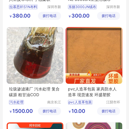
拉慕思81S1N布料
深圳市新
东丽3000JN绒布
深圳市新
中合供应
中合供应
旭化成81S1N布料批发
TORAY3000JN绒
380.00
300.00
拨打电话
链有限公
拨打电话
链有限公
￥
￥
ASAHIKASEI布料
ECSAINE绒布
司
司
LAMOUS81S1N布料价格
爱克塞纳3000JN绒布
垃圾渗滤液厂 污水处理 复合
pvc人造革包装 家具防水人
碳源 粗甘油COD
造革 现货速发 环盛塑胶
污水处理
南京长江
pvc人造革包装
江阴市环
江宇能源
盛塑胶有
污水处理厂家直销
pvc人造革厂家供应
1500.00
10.00
拨打电话
科技有限
拨打电话
限公司
￥
￥
污水处理行情
家具箱包翻新人造皮革
公司
污水处理供求信息
软装箱包人造革
家具防水人造革