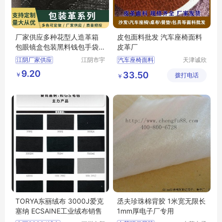
厂家供应多种花型人造革箱
皮包面料批发 汽车座椅面料
包眼镜盒包装黑料钱包手袋
皮革厂
印刷皮革
江阴厂家供应
江阴市宇
汽车座椅面料
天津诚欣
鹏塑业有
信息科技
皮包面料批发
皮革厂
9.20
33.50
￥
限公司
拨打电话
有限公司
￥
TORYA东丽绒布 3000J爱克
丞夫珍珠棉背胶 1米宽无限长
塞纳 ECSAINE工业绒布销售
1mm厚电子厂专用