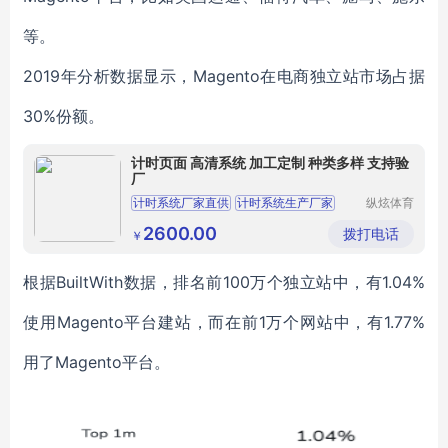
等。
2019年分析数据显示，Magento在电商独立站市场占据
30%份额。
计时页面 高清系统 加工定制 种类多样 支持验
厂
计时系统厂家直供
计时系统生产厂家
纵炫体育
发展秦皇
计时系统供应
计时系统厂家
岛有限公
2600.00
拨打电话
￥
司
计时系统批发
根据BuiltWith数据，排名前100万个独立站中，有1.04%
使用Magento平台建站，而在前1万个网站中，有1.77%
用了Magento平台。