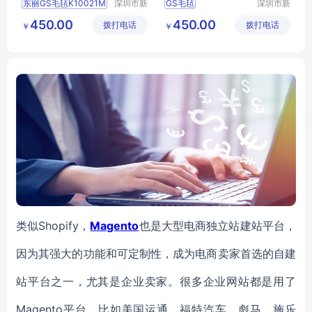
东丽GS毛毡K10021M
深圳市新
GS毛毡
深圳市新
中合供应
中合供应
TORAYGS毛毡
东丽K40008S毛毡
450.00
450.00
拨打电话
链有限公
拨打电话
链有限公
￥
￥
K10021MGS毛毡
TORAY毛毡批发
司
司
K10021M毛毡批发
GS毛毡价格
K40008S毛毡
类似Shopify，
Magento
也是大型电商独立站建站平台，
因为其强大的功能和可定制性，成为电商卖家首选的自建
站平台之一，尤其是企业卖家。很多企业网站都是用了
Magento平台，比如美国运通、福特汽车、彪马、施乐