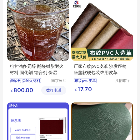
粗甘油多元醇 酚醛树脂耐火
厂家布纹pvc皮革 沙发座椅
材料 固化剂 结合剂 保湿
坐垫软硬包装饰用皮革
酚醛树脂耐火材料
南京长江
布纹pvc皮革
江阴市宇
江宇能源
鹏塑业有
酚醛树脂耐火材料厂家直销
17.70
800.00
￥
拨打电话
科技有限
限公司
￥
酚醛树脂耐火材料行情
公司
酚醛树脂耐火材料供求信息