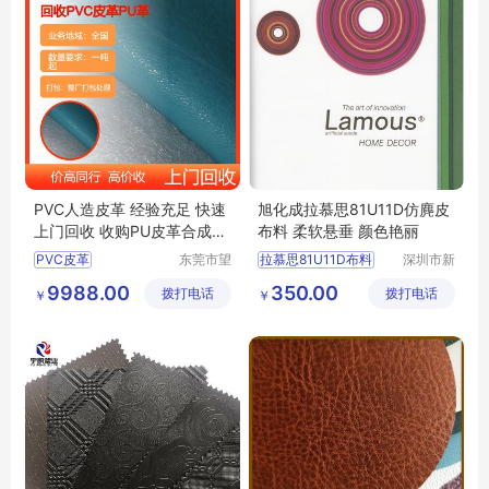
PVC人造皮革 经验充足 快速
旭化成拉慕思81U11D仿麂皮
上门回收 收购PU皮革合成革
布料 柔软悬垂 颜色艳丽
上门高价
PVC皮革
东莞市望
拉慕思81U11D布料
深圳市新
牛墩阿丰
中合供应
回收PVC人造革
旭化成81U11布料批发
9988.00
350.00
拨打电话
布料商行
拨打电话
链有限公
￥
￥
回收PU革
回收人造革
ASAHIKASEI布料
司
PU合成革
LAMOUS布料