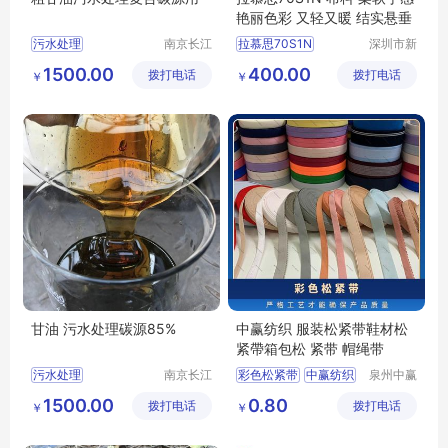
艳丽色彩 又轻又暖 结实悬垂
污水处理
南京长江
拉慕思70S1N
深圳市新
江宇能源
中合供应
污水处理厂家直销
ASAHIKASEI旭化成70S1N布料
1500.00
400.00
拨打电话
科技有限
拨打电话
链有限公
￥
￥
污水处理行情
LAMOUS70S1N布料批发
公司
司
污水处理供求信息
70S1N布料
甘油 污水处理碳源85%
中赢纺织 服装松紧带鞋材松
紧帶箱包松 紧带 帽绳带
污水处理
南京长江
彩色松紧带
中赢纺织
泉州中赢
江宇能源
纺织科技
污水处理厂家直销
松紧带
1500.00
0.80
拨打电话
科技有限
拨打电话
有限公司
￥
￥
污水处理行情
彩色针织松紧带
公司
污水处理供求信息