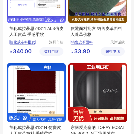
旭化成拉慕思74S11 ALS仿皮
皮鞋面料批发 销售皮革面料
人工皮革 手感柔软
人造革价格
旭化成布料批发
深圳市新
销售皮革面料
天津诚欣
中合供应
信息科技
拉慕思74S11布料
皮鞋面料批发
340.00
33.90
拨打电话
链有限公
拨打电话
有限公司
￥
￥
LAMOUS布料批发
人造革价格
司
74S11布料价格
ALS74S11布料
旭化成拉慕思81S1N 仿麂皮
东丽爱克塞纳 TORAY ECSAI
人工皮革布料 手感柔软
NE 3000JN工业用绒布