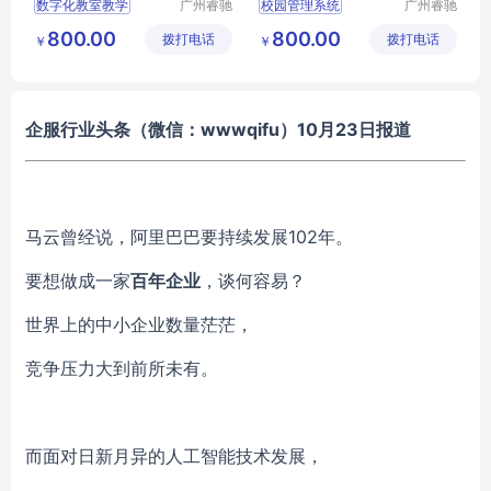
数字化教室教学
广州睿驰
校园管理系统
广州睿驰
科技有限
科技有限
教务系统管理
校园文化建设系统
800.00
800.00
拨打电话
公司
拨打电话
公司
￥
￥
刷卡考勤系统
数字化教室教学
校园文化建设系统
班级互动展示平台
智能测温班级班牌
触摸屏电子班牌
企服行业头条（微信：
wwwqifu
）10月23日报道
马云曾经说，阿里巴巴要持续发展102年。
要想做成一家
百年企业
，谈何容易？
世界上的中小企业数量茫茫，
竞争压力大到前所未有。
而面对日新月异的人工智能技术发展，