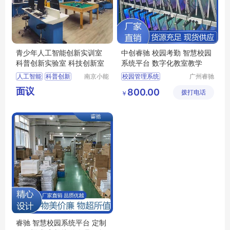
青少年人工智能创新实训室
中创睿驰 校园考勤 智慧校园
科普创新实验室 科技创新室
系统平台 数字化教室教学
人工智能
科普创新
南京小能
校园管理系统
广州睿驰
人教学仪
科技有限
科技创新
电子班牌触摸一体机
面议
800.00
器有限公
拨打电话
公司
￥
人工智能实训室
考勤统计电子班牌
司
人工智能实验室
签到系统系统
班级互动展示平台
睿驰 智慧校园系统平台 定制