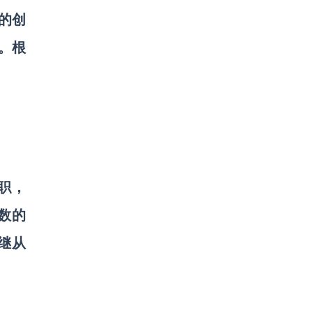
的创
。根
离职，
工数的
继从