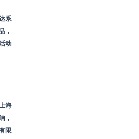
达系
品，
，活动
上海
响，
有限