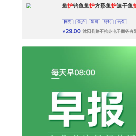
鱼
护
钓鱼鱼
护
方形鱼
护
速干鱼
网兜
鱼护
渔网
野钓
钓鱼
29.00
沭阳县路不拾亦电子商务有
￥