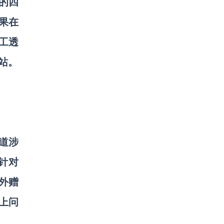
国的四
果在
工透
站。
道涉
针对
外赠
上问