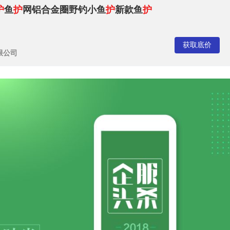
护
鱼
护
网铝合金圈野钓小鱼
护
新款鱼
护
获取底价
限公司