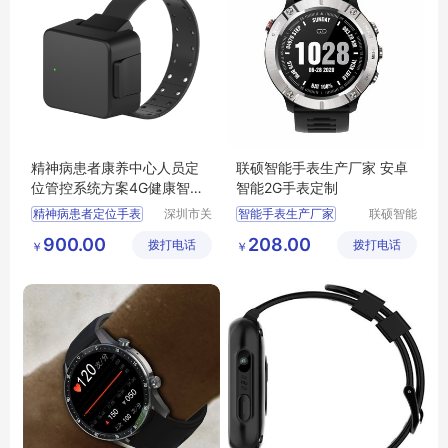
精神病患者康养中心人员定
联硕智能手表生产厂家 安卓
位管控系统方案4G健康智能
智能2G手表定制
手表电子围栏
精神病患者定位手表
深圳市关
智能手表生产厂家
联硕智能
爱星科技
（深圳）
精神病患者定位系统
健康监测手环
900.00
208.00
拨打电话
有限公司
拨打电话
有限公司
￥
￥
精神病患者定位方案
4G老人手表定制
电子围栏手表
居家养老平台开发
智能手表
3G智能手表