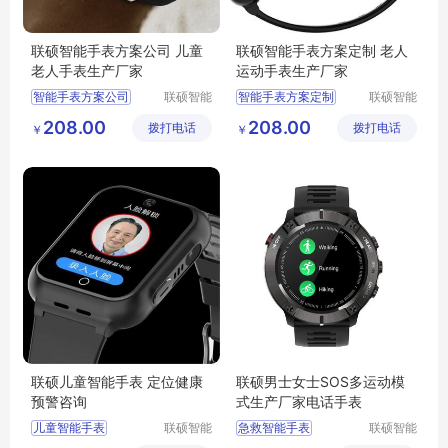
联硕智能手表方案公司 儿童
联硕智能手表方案定制 老人
老人手表生产厂家
运动手表生产厂家
智能手表方案公司
联硕智能
智能手表方案定制
联硕智能
（深圳）
（深圳）
运动手表
智能女性手表
208.00
208.00
拨打电话
有限公司
拨打电话
有限公司
￥
￥
智能手表源头厂家
智能2G手环
2G智能手环
智能手表工厂
智能手表开发
健康预警手环
联硕儿童智能手表 定位健康
联硕男士女士SOS多运动模
预警咨询
式生产厂家电话手表
儿童智能手表
联硕智能
急救智能手表
联硕智能
（深圳）
（深圳）
2G智能手表
定制智能手表