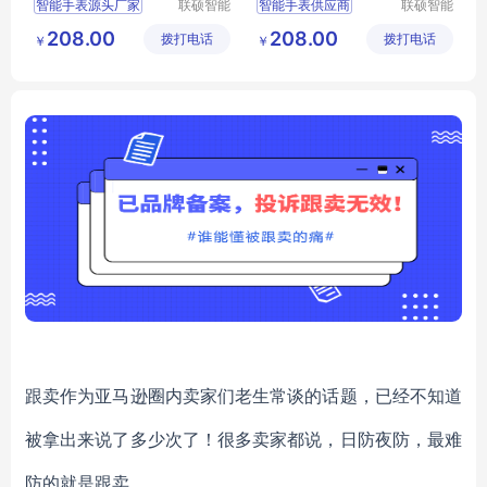
智能手表源头厂家
联硕智能
智能手表供应商
联硕智能
（深圳）
（深圳）
智能SOS手表
大健康智能手表方案商
208.00
208.00
拨打电话
有限公司
拨打电话
有限公司
￥
￥
蓝牙智能运动手环
智能手表源头厂家
智能手表生产工厂
蓝牙手表定制
健康预警手表
智能4G手表
跟卖作为亚马逊圈内卖家们老生常谈的话题，已经不知道
被拿出来说了多少次了！很多卖家都说，日防夜防，最难
防的就是跟卖。