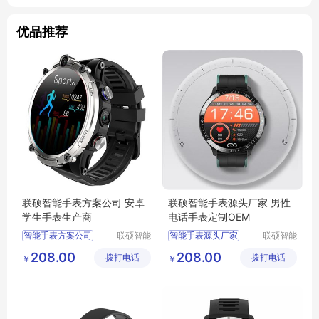
优品推荐
联硕智能手表方案公司 安卓
联硕智能手表源头厂家 男性
学生手表生产商
电话手表定制OEM
智能手表方案公司
联硕智能
智能手表源头厂家
联硕智能
（深圳）
（深圳）
蓝牙手环定制
智能2G手环
208.00
208.00
拨打电话
有限公司
拨打电话
有限公司
￥
￥
智能手表方案开发
定制智能手表
智能手表开发
智能手表开发
发烧监测手表
健康监测智能手环