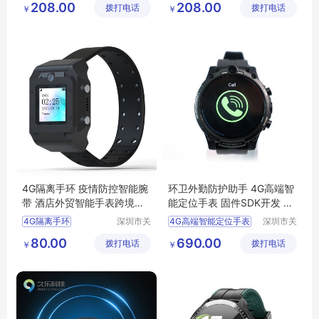
208.00
208.00
拨打电话
有限公司
拨打电话
有限公司
￥
￥
智能手表后台开发
智能手表后台开发
智能手表源头厂家
学生体能训练手表
发烧监测手表
运动手表
4G隔离手环 疫情防控智能腕
环卫外勤防护助手 4G高端智
带 酒店外贸智能手表跨境插
能定位手表 固件SDK开发 支
卡定位器方案
持MQTT协议
4G隔离手环
深圳市关
4G高端智能定位手表
深圳市关
爱星科技
爱星科技
疫情防控智能腕带
环卫考勤智能手表
80.00
690.00
拨打电话
有限公司
拨打电话
有限公司
￥
￥
外贸智能手表
固件开发智能手表
定位器方案
MQTT协议智能手表
跨境插卡定位器
环卫人员定位手表