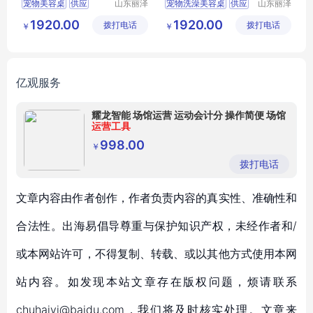
宠物美容桌
供应
山东丽泽
宠物洗澡美容桌
供应
山东丽泽
宠物用品
宠物用品
日用百货
狗狗及用品
日用百货
狗狗及用品
1920.00
1920.00
拨打电话
有限公司
拨打电话
有限公司
￥
￥
狗狗清洁美容工具
狗狗清洁美容工具
亿观服务
耀龙智能 场馆运营 运动会计分 操作简便 场馆
运营工具
998.00
￥
拨打电话
文章内容由作者创作，作者负责内容的真实性、准确性和
合法性。出海易倡导尊重与保护知识产权，未经作者和/
或本网站许可，不得复制、转载、或以其他方式使用本网
站内容。如发现本站文章存在版权问题，烦请联系
chuhaiyi@baidu.com，我们将及时核实处理。文章来