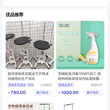
优品推荐
丽泽宠物美容圆桌可升降桌
宠物除臭消毒OEM代加工 猫
动物用品生产供应
咪狗狗除尿味室内除臭除菌
品牌定制
宠物美容圆桌
供应
山东丽泽
宠物及园艺
成都科宏
宠物用品
达化学有
日用百货
狗狗及用品
宠物清洁美容
780.00
1000.00
拨打电话
有限公司
拨打电话
限责任公
￥
￥
狗狗清洁美容工具
空气清新
司