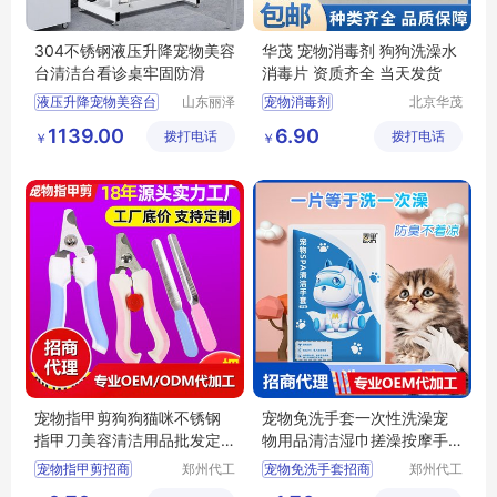
304不锈钢液压升降宠物美容
华茂 宠物消毒剂 狗狗洗澡水
台清洁台看诊桌牢固防滑
消毒片 资质齐全 当天发货
液压升降宠物美容台
山东丽泽
宠物消毒剂
北京华茂
宠物用品
天成科技
供应
日用百货
1139.00
6.90
拨打电话
有限公司
拨打电话
发展有限
￥
￥
狗狗及用品
公司
狗狗清洁美容工具
宠物指甲剪狗狗猫咪不锈钢
宠物免洗手套一次性洗澡宠
指甲刀美容清洁用品批发定
物用品清洁湿巾搓澡按摩手
制
套批发
宠物指甲剪招商
郑州代工
宠物免洗手套招商
郑州代工
帮网络科
帮网络科
宠物指甲剪代理
宠物免洗手套代理