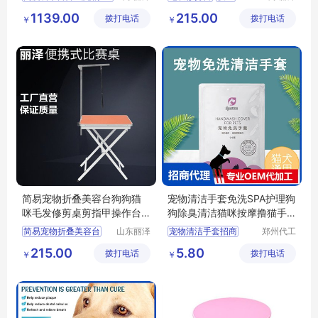
宠物用品
宠物用品
供应
日用百货
日用百货
狗狗及用品
1139.00
215.00
拨打电话
有限公司
拨打电话
有限公司
￥
￥
狗狗及用品
狗狗清洁美容工具
狗狗清洁美容工具
简易宠物折叠美容台狗狗猫
宠物清洁手套免洗SPA护理狗
咪毛发修剪桌剪指甲操作台
狗除臭清洁猫咪按摩撸猫手
丽泽
套批发
简易宠物折叠美容台
山东丽泽
宠物清洁手套招商
郑州代工
宠物用品
帮网络科
供应
日用百货
宠物清洁手套代理
215.00
5.80
拨打电话
有限公司
拨打电话
技有限公
￥
￥
狗狗及用品
宠物清洁手套定制
司
狗狗清洁美容工具
撸猫手套批发
撸猫手套定制