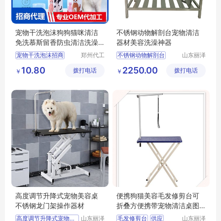
宠物干洗泡沫狗狗猫咪清洁
不锈钢动物解剖台宠物清洁
免洗慕斯留香防虫清洁洗澡
器材美容洗澡神器
用品批发
宠物干洗泡沫招商
郑州代工
不锈钢动物解剖台
山东丽泽
帮网络科
宠物用品
宠物干洗泡沫代理
供应
日用百货
10.80
2250.00
拨打电话
技有限公
拨打电话
有限公司
￥
￥
狗狗猫咪清洁慕斯代理
狗狗及用品
司
狗狗猫咪清洁慕斯批发
狗狗清洁美容工具
宠物洗澡用品批发
高度调节升降式宠物美容桌
便携狗猫美容毛发修剪台可
不锈钢龙门架操作器材
折叠方便携带宠物清洁桌图
片
高度调节升降式宠物美容桌
山东丽泽
毛发修剪台
供应
山东丽泽