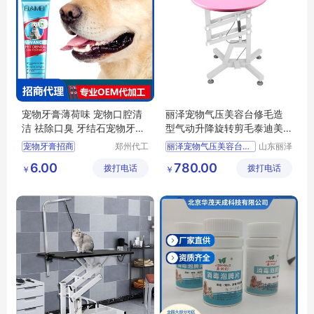
宠物牙膏薄荷味 宠物口腔清
丽泽宠物气压美容台修毛造
洁 祛除口臭 牙结石宠物牙膏
型气动升降旋转剪毛泰迪美
批发定制
容桌
宠物牙膏招商
郑州代工
丽泽宠物气压美容台修毛造型气动升降旋转剪毛泰迪美容桌
山东丽泽
帮网络科
宠物用品
宠物牙膏代理
供应
日用百货
6.00
780.00
拨打电话
技有限公
拨打电话
有限公司
￥
￥
宠物牙膏批发
狗狗及用品
司
宠物口腔清洁批发
狗狗清洁美容工具
宠物口腔清洁定制