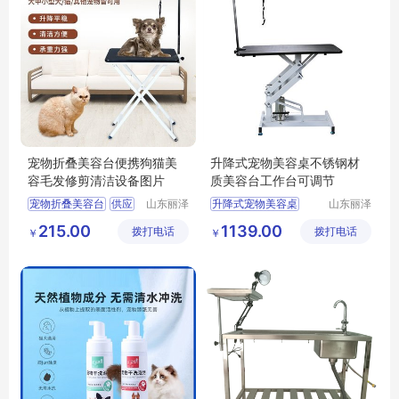
宠物折叠美容台便携狗猫美
升降式宠物美容桌不锈钢材
容毛发修剪清洁设备图片
质美容台工作台可调节
宠物折叠美容台
供应
山东丽泽
升降式宠物美容桌
山东丽泽
宠物用品
宠物用品
日用百货
狗狗及用品
供应
日用百货
215.00
1139.00
拨打电话
有限公司
拨打电话
有限公司
￥
￥
狗狗清洁美容工具
狗狗及用品
狗狗清洁美容工具