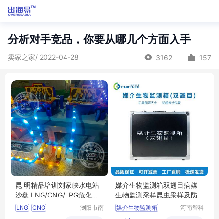
分析对手竞品，你要从哪几个方面入手
卖家之家/ 2022-04-28
3162
157
昆 明精品培训刘家峡水电站
媒介生物监测箱双翅目病媒
沙盘 LNG/CNG/LPG危化品
生物监测采样昆虫采样及防
罐车训练模型
护工具智科
LNG
CNG
浏阳市南
媒介生物监测箱
河南智科
方科技展
弘润环保
LPG危化品罐车训练模型厂家
双翅目监测工具箱