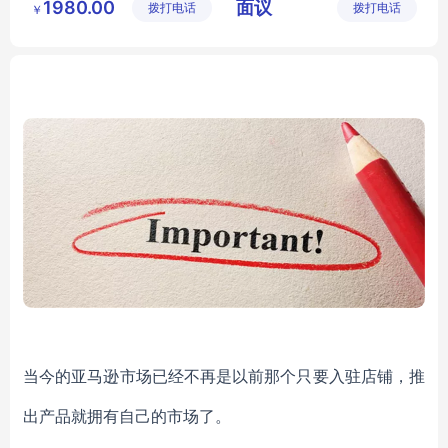
1980.00
面议
拨打电话
览模型有
拨打电话
科技有限
￥
LPG危化品罐车训练模型公司
病媒生物采样
限公司
公司
LPG危化品罐车训练模型多少钱
检验检疫
LPG危化品罐车训练模型哪里有
昆虫采样及防护
南方科技LNG
LPG危化品罐车训练模型
当今的亚马逊市场已经不再是以前那个只要入驻店铺，推
出产品就拥有自己的市场了。