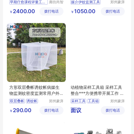
具箱
测工具箱
早期疗愈课程评量工具箱
廊坊尚智
媒介伊蚊监测工具
郑州豪湃
慧童科技
进出口贸
儿童评估工具箱
双层叠帐法工具箱
2400.00
1050.00
拨打电话
有限公司
拨打电话
易有限公
￥
￥
病媒生物监测
司
双层叠帐法
伊蚊密度监测
方形双层叠帐诱蚊帐病媒生
动植物采样工具箱 采样工具
物监测蚊密度监测常用户外
整合***方便携带开展工作 智
监测工具
科
双层叠帐
诱蚊帐
郑州豪湃
采样工具
工具箱
郑州豪湃
进出口贸
进出口贸
户外监测工具
方便携带
290.00
面议
拨打电话
易有限公
拨打电话
易有限公
￥
方形双层叠帐
开展攻关合格证
司
司
可选配工具