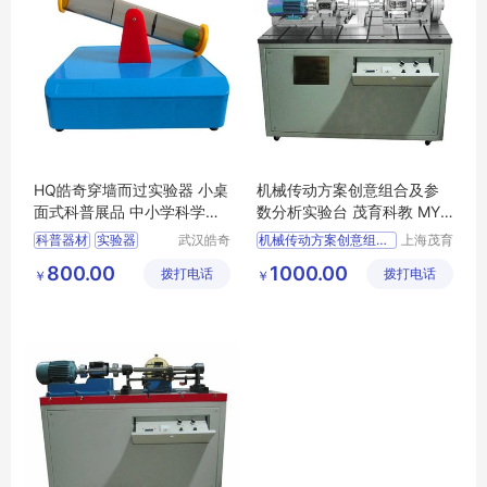
HQ皓奇穿墙而过实验器 小桌
机械传动方案创意组合及参
面式科普展品 中小学科学探
数分析实验台 茂育科教 MY-
究器材 科普器材
556
科普器材
实验器
武汉皓奇
机械传动方案创意组合及参数分析实验设备
上海茂育
科技发展
科教设备
过实验器
过器
穿墙器
机械传动方案创意组合及参数分析实验装置
800.00
1000.00
拨打电话
有限公司
拨打电话
有限公司
￥
￥
机械传动方案创意组合及参数分析实训台
机械传动方案创意组合及参数分析实训设备
机械传动方案创意组合及参数分析实训装置