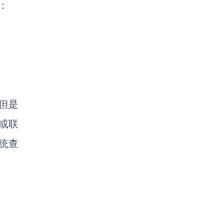
：
但是
或联
统查