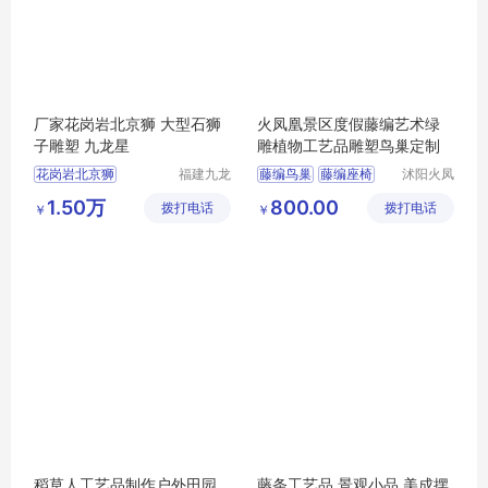
厂家花岗岩北京狮 大型石狮
火凤凰景区度假藤编艺术绿
子雕塑 九龙星
雕植物工艺品雕塑鸟巢定制
花岗岩北京狮
福建九龙
藤编鸟巢
藤编座椅
沭阳火凤
星石业发
凰工艺品
大型石狮子雕塑
1.50万
800.00
拨打电话
展有限公
拨打电话
有限公司
￥
￥
司
稻草人工艺品制作户外田园
藤条工艺品 景观小品 美成摆