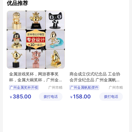
优品推荐
金属游戏奖杯，网游赛事奖
商会成立仪式纪念品 工会协
杯，金属大碗奖杯，广州金
会开业纪念品 广州金属帆船
属合金奖杯开模，合金奖杯
一帆风顺摆件 校庆礼品 退休
广州金属奖杯开模
广州市精
广州金属帆船摆件
广州市精
工厂，惠州金属奖杯工艺品
礼品 广州退休纪念品
汇工艺品
汇工艺品
合金奖杯开模定做
广州工艺品厂家
385.00
158.00
拨打电话
有限公司
拨打电话
有限公司
￥
￥
佛山奖杯奖牌
广州水晶礼品厂家
惠州金属奖杯工厂
茂名奖杯奖牌