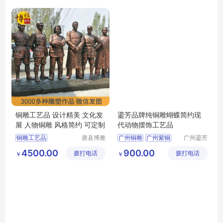
铜雕工艺品 设计精美 文化发
鎏芳品牌纯铜雕蝴蝶简约现
展 人物铜雕 风格简约 可定制
代动物摆饰工艺品
铜雕工艺品
唐县博雅
广州铜雕
广州紫铜
广州鎏芳
雕塑工艺
工艺品有
广州铜雕工艺品
4500.00
900.00
拨打电话
品销售有
拨打电话
限公司
￥
￥
限公司