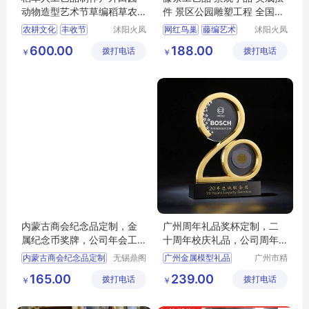
动物造型艺术节草编稻草农
件 景区公园雕塑工程 全国定
耕文化
制
农耕文化
丰收节
沭阳火凤
网红鸟巢
藤编艺术
沭阳火凤
凰工艺品
凰工艺品
稻草艺术
藤条工艺品
景观小品
600.00
188.00
拨打电话
有限公司
拨打电话
有限公司
￥
￥
美成摆件
内蒙古商会纪念品定制，金
广州周年礼品奖杯定制，二
属纪念币奖牌，公司年会工
十周年校庆礼品，公司周年
艺品
员工奖杯奖牌礼品，金属模
内蒙古商会纪念品定制
无锡鼎阁
广州金属模型礼品
广州市精
型奖杯，水晶金银奖牌礼品
工艺品有
汇工艺品
金属纪念币奖牌
金属摆件工艺品
165.00
239.00
拨打电话
限公司
拨打电话
有限公司
￥
￥
公司年会工艺品
深圳金属礼品厂家
北京金属工艺品
惠州礼品