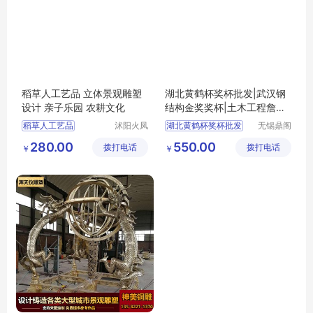
稻草人工艺品 立体景观雕塑
湖北黄鹤杯奖杯批发|武汉钢
设计 亲子乐园 农耕文化
结构金奖奖杯|土木工程詹天
佑奖杯
稻草人工艺品
沭阳火凤
湖北黄鹤杯奖杯批发
无锡鼎阁
凰工艺品
工艺品有
武汉钢结构金奖奖杯
280.00
550.00
拨打电话
有限公司
拨打电话
限公司
￥
￥
土木工程詹天佑奖杯