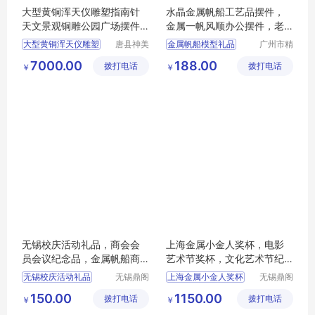
大型黄铜浑天仪雕塑指南针
水晶金属帆船工艺品摆件，
天文景观铜雕公园广场摆件
金属一帆风顺办公摆件，老
工艺品
战友聚会纪念品，退伍纪念
大型黄铜浑天仪雕塑
唐县神美
金属帆船模型礼品
广州市精
品定制，商会成立礼品
铜雕工艺
汇工艺品
指南针天文景观铜雕
一帆风顺开业礼品
7000.00
188.00
拨打电话
品销售有
拨打电话
有限公司
￥
￥
公园广场摆件工艺品
广州金属模型工艺品
限公司
战友聚会纪念品礼品
北京退伍礼品
无锡校庆活动礼品，商会会
上海金属小金人奖杯，电影
员会议纪念品，金属帆船商
艺术节奖杯，文化艺术节纪
务摆件
念奖品批发
无锡校庆活动礼品
无锡鼎阁
上海金属小金人奖杯
无锡鼎阁
工艺品有
工艺品有
商会会员会议纪念品
电影艺术节奖杯
150.00
1150.00
拨打电话
限公司
拨打电话
限公司
￥
￥
金属帆船商务摆件
文化艺术节纪念批发