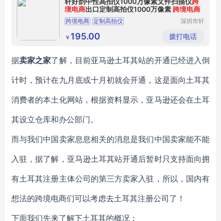
轩好韵中性高拍仪1000万像素文件扫描仪
跨
境电商
出口定制高拍仪1000万像素
跨境电商
跨境电商
定制高拍仪
深圳市轩
好韵电子
有限公司
195.00
拨打电话
￥
据
卖家之家
了解，目前亚马逊土耳其站的开通已经进入倒
计时，预计在九月底或十月初就会开通，这是面向土耳其
消费者的本土化网站，根据资料显示，亚马逊还会在土耳
其设立仓库和办公部门。
而与我们中国卖家息息相关的消息是我们中国卖家能不能
入驻，据了解，亚马逊土耳其站开通后暂时只支持面向拥
有土耳其注册主体公司的第三方卖家入驻，所以，国内有
想法的跨境电商们可以考虑去土耳其注册公司了！
下面我们先来了解下土耳其的概况：