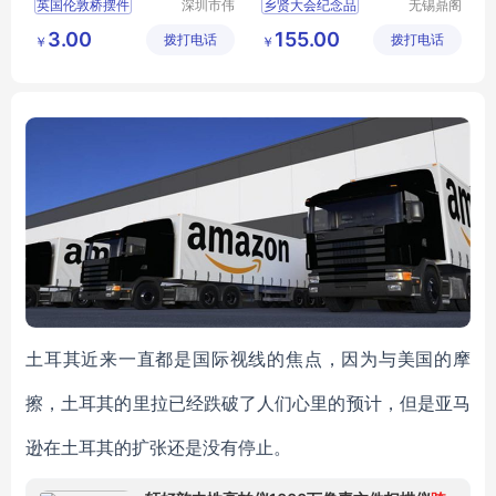
英国伦敦桥摆件
深圳市伟
乡贤大会纪念品
无锡鼎阁
辰工艺制
工艺品有
世界地标建筑物
上海同学聚会礼品
3.00
155.00
拨打电话
品有限公
拨打电话
限公司
￥
￥
合金工艺品
金属帆船工艺品摆件
司
土耳其近来一直都是国际视线的焦点，因为与美国的摩
擦，土耳其的里拉已经跌破了人们心里的预计，但是亚马
逊在土耳其的扩张还是没有停止。