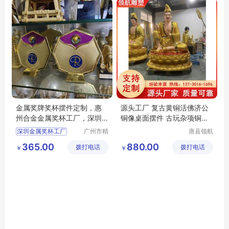
金属奖牌奖杯摆件定制，惠
源头工厂 复古黄铜活佛济公
州合金金属奖杯工厂，深圳
铜像桌面摆件 古玩杂项铜雕
公仔奖杯，大型赛事奖杯纪
佛像工艺品
深圳金属奖杯工厂
广州市精
唐县领航
念盘摆件
汇工艺品
工艺品厂
合金奖杯奖牌礼品
365.00
880.00
拨打电话
有限公司
拨打电话
￥
￥
佛山奖杯工厂
茂名奖杯礼品
深圳金属奖杯奖牌