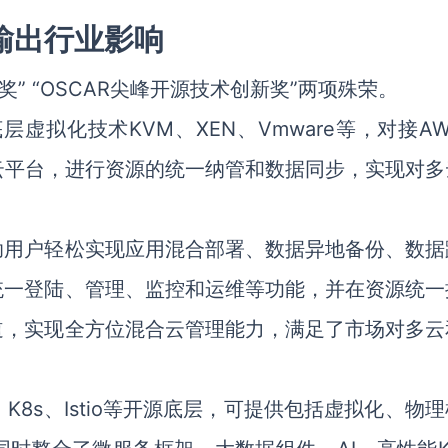
输出行业影响
奖” “OSCAR尖峰开源技术创新奖”两项殊荣。
层虚拟化技术KVM、XEN、Vmware等，对接A
的异构云平台，进行资源的统一纳管和数据同步，实现对
助用户轻松实现应用混合部署、数据异地备份、数据
统一登陆、管理、监控和运维等功能，并在资源统一
道，实现全方位混合云管理能力，满足了市场对多云
cker、K8s、Istio等开源底层，可提供包括虚拟化、物