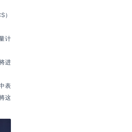
S）
量计
也将进
中表
将这