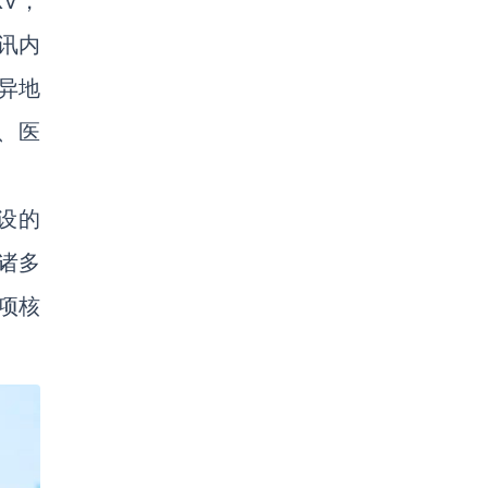
V，
讯内
异地
、医
建设的
诸多
项核