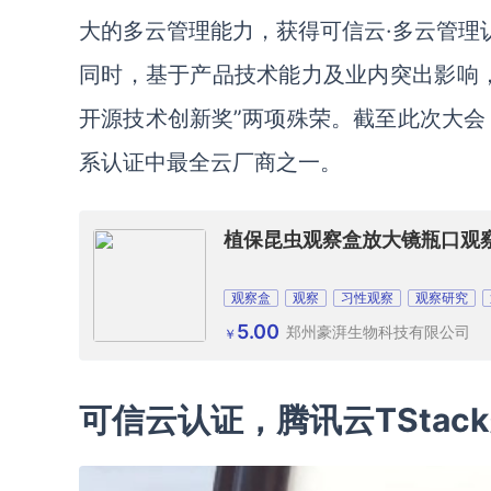
大的多云管理能力，获得可信云·多云管理
同时，基于产品技术能力及业内突出影响，腾
开源技术创新奖”两项殊荣。截至此次大会
系认证中最全云厂商之一。
植保昆虫观察盒放大镜瓶口观
观察盒
观察
习性观察
观察研究
5.00
郑州豪湃生物科技有限公司
￥
可信云认证，腾讯云TSta