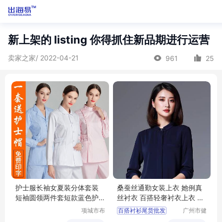
新上架的 listing 你得抓住新品期进行运营
卖家之家/ 2022-04-21
961
25
护士服长袖女夏装分体套装
桑蚕丝通勤女装上衣 她例真
短袖圆领两件套短款蓝色护
丝衬衣 百搭轻奢衬衣上衣 尾
工工作服套装
货女装批发
项城市布
百搭衬衫尾货批发
广州市健
尔玛被服
凡服饰有
真丝上衣工厂便宜拿货