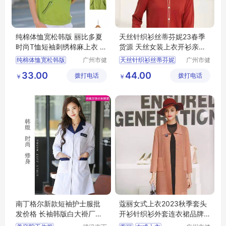
纯棉体恤宽松韩版 丽比多夏
天丝针织衫丝蒂芬妮23春季
时尚T恤短袖刺绣棉麻上衣 服
货源 天丝女装上衣开衫亲肤
装尾货市场
透气 品牌女装尾货
纯棉体恤宽松韩版
广州市健
天丝针织衫丝蒂芬妮
广州市健
凡服饰有
凡服饰有
刺绣棉麻上衣
天丝女装上衣开衫
33.00
44.00
拨打电话
限公司
拨打电话
限公司
￥
￥
服装尾货市场
品牌女装尾货
南丁格尔新款短袖护士服批
蔻丽女式上衣2023秋季套头
发价格 长袖韩版白大褂厂家
开衫针织衫外套连衣裙品牌
直销
折扣尾货女装货源