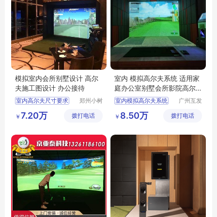
模拟室内会所别墅设计 高尔
室内 模拟高尔夫系统 适用家
夫施工图设计 办公接待
庭办公室别墅会所影院高尔
夫
室内高尔夫尺寸要求
郑州小树
室内模拟高尔夫系统
广州互发
体育科技
高尔夫用
室内高尔夫模拟器
影院高尔夫
7.20万
8.50万
拨打电话
有限公司
拨打电话
品有限公
￥
￥
模拟高尔夫
司
室内高尔夫场地
室内高尔夫投资