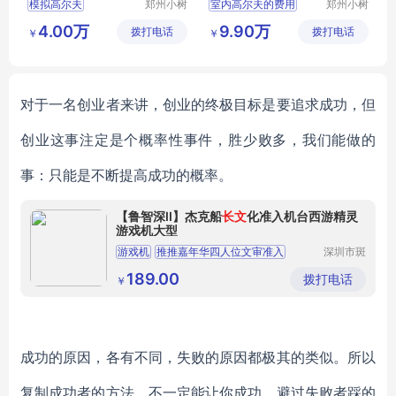
模拟高尔夫
郑州小树
室内高尔夫的费用
郑州小树
体育科技
体育科技
室内高尔夫
室内高尔夫系统价格
4.00万
9.90万
拨打电话
有限公司
拨打电话
有限公司
￥
￥
会会所高尔夫设计
高尔夫高尔夫模拟器室内
室内高尔夫设计
室内高尔夫价格表
别墅高尔夫方案
高尔夫室内模拟器
对于一名创业者来讲，创业的终极目标是要追求成功，但
创业这事注定是个概率性事件，胜少败多，我们能做的
事：只能是不断提高成功的概率。
【鲁智深II】杰克船
长文
化准入机台西游精灵
游戏机大型
游戏机
推推嘉年华四人位文审准入
深圳市斑
捷软件科
金翅大鹏文审准入
技有限公
189.00
拨打电话
￥
司
水浒世界7人礼品售卖机
金银狮宝加强版
电玩城
成功的原因，各有不同，失败的原因都极其的类似。所以
复制成功者的方法，不一定能让你成功，避过失败者踩的