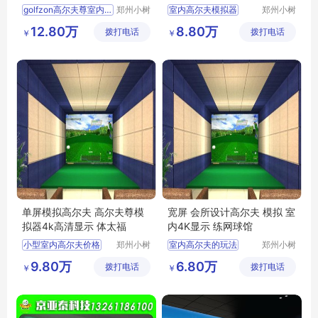
golfzon高尔夫尊室内高尔夫姿势
郑州小树
室内高尔夫模拟器
郑州小树
体育科技
体育科技
体太福室内高尔夫怎么样
室内高尔夫尺寸要求
12.80万
8.80万
拨打电话
有限公司
拨打电话
有限公司
￥
￥
高尔夫室内厂家
室内高尔夫场地
单屏模拟高尔夫
室内高尔夫投资
室内高尔夫模拟器公司
室内高尔夫
单屏模拟高尔夫 高尔夫尊模
宽屏 会所设计高尔夫 模拟 室
拟器4k高清显示 体太福
内4K显示 练网球馆
小型室内高尔夫价格
郑州小树
室内高尔夫的玩法
郑州小树
体育科技
体育科技
室内高尔夫系统价格
模拟高尔夫室内高尔夫
9.80万
6.80万
拨打电话
有限公司
拨打电话
有限公司
￥
￥
室内高尔夫的价钱
单屏高尔夫模拟器
室内高尔夫练习场价格
室内高尔夫厂商
高尔夫室内高尔夫
高尔夫室内模拟器价格