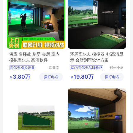
供应 售楼处 别墅 会所 室内
环屏高尔夫 模拟器 4K高清显
模拟高尔夫 高清软件
示 会所别墅设计方案
高尔夫模拟设备
京亚泰
室内高尔夫品牌价格
郑州小树
(北京)科
体育科技
高尔夫模拟
室内高尔夫练习场地
3.80万
19.80万
拨打电话
技有限公
拨打电话
有限公司
￥
￥
室内高尔夫与室外高尔夫
司
室内高尔夫收费
专业室内高尔夫价格