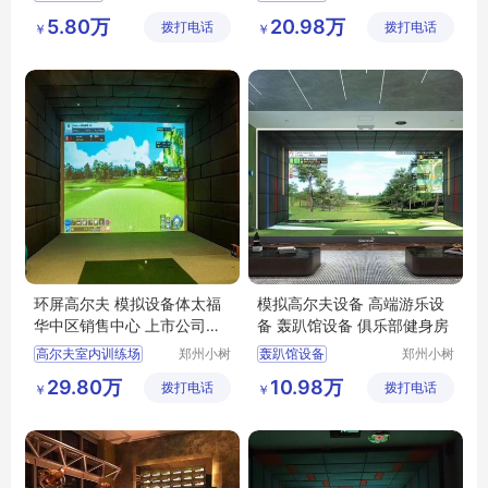
智能科技
体育科技
高尔夫模拟器
模拟高尔夫
5.80万
20.98万
拨打电话
有限公司
拨打电话
有限公司
￥
￥
室内模拟高尔夫
golfzon高尔夫
高尔夫设备
环屏高尔夫 模拟设备体太福
模拟高尔夫设备 高端游乐设
华中区销售中心 上市公司接
备 轰趴馆设备 俱乐部健身房
待设备
高尔夫室内训练场
郑州小树
轰趴馆设备
郑州小树
体育科技
体育科技
室内高尔夫厂商
轰趴馆设计
29.80万
10.98万
拨打电话
有限公司
拨打电话
有限公司
￥
￥
室内高尔夫模拟器报价
模拟高尔夫设备
高尔夫室内厂家
商丘室内高尔夫
室内高尔夫的价
平顶山模拟高尔夫