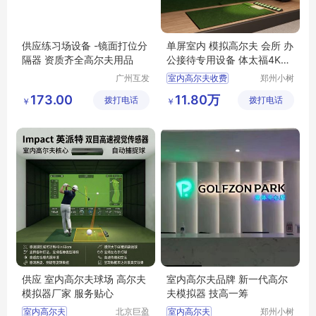
供应练习场设备 -镜面打位分
单屏室内 模拟高尔夫 会所 办
隔器 资质齐全高尔夫用品
公接待专用设备 体太福4K高
速摄像
广州互发
室内高尔夫收费
郑州小树
高尔夫用
体育科技
室内高尔夫系统价格
173.00
11.80万
拨打电话
品有限公
拨打电话
有限公司
￥
￥
室内高尔夫模拟器价格
司
室内模拟器高尔夫价格
高尔夫练习器室内
供应 室内高尔夫球场 高尔夫
室内高尔夫品牌 新一代高尔
模拟器厂家 服务贴心
夫模拟器 技高一筹
室内高尔夫
北京巨盈
室内高尔夫
郑州小树