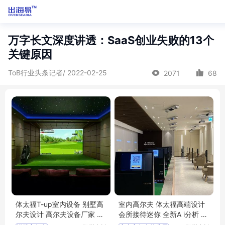
万字长文深度讲透：SaaS创业失败的13个
关键原因
ToB行业头条记者/ 2022-02-25
2071
68
体太福T-up室内设备 别墅高
室内高尔夫 体太福高端设计
尔夫设计 高尔夫设备厂家 小
会所接待迷你 全新A i分析 4
树体育科技
K技术指导