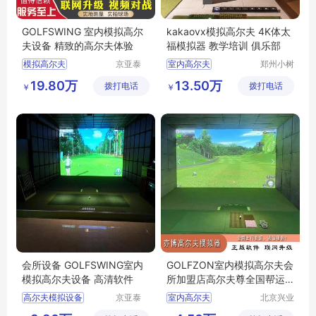
GOLFSWING 室内模拟高尔
kakaovx模拟高尔夫 4K体太
夫设备 精致的高尔夫体验
福模拟器 教学培训 俱乐部
模拟高尔夫
京亚泰
室内高尔夫
郑州小树
(北京)科
体育科技
室内高尔夫
高尔夫厂家
19.80万
13.50万
拨打电话
技有限公
拨打电话
有限公司
￥
￥
模拟高尔夫
司
高尔夫设备厂家
郑州室内高尔夫
会所设备 GOLFSWING室内
GOLFZON室内模拟高尔夫会
模拟高尔夫设备 高清软件
所加盟店高尔夫尊全国帮运
营市场分析
高尔夫模拟设备
京亚泰
室内高尔夫
北京兴业
(北京)科
亦博体育
高尔夫模拟
模拟高尔夫