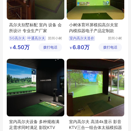
高尔夫别墅标配 室内 设备 会
小树体育环屏模拟高尔夫室
所设计 专业生产厂家
内模拟器电子产品定制款
SG高尔夫
中通高尔夫
郑州小树
室内高尔夫造价
郑州小树
体育科技
体育科技
如歌高尔夫
高尔夫室内训练场
4.50万
6.80万
拨打电话
有限公司
拨打电话
有限公司
￥
￥
衡泰信高尔夫
高尔夫室内模拟器品牌
体态福高尔夫
高尔夫室内高尔夫
室内高尔夫赚钱吗
室内高尔夫设备 多种规格满
室内高尔夫 高清4k显示 影音
足需求同时满足 影院KTV
KTV三合一组合体太福模拟器