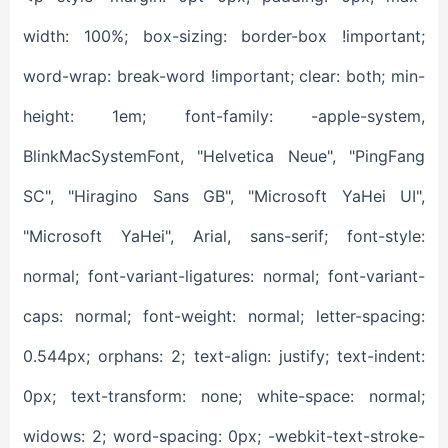
width: 100%; box-sizing: border-box !important;
word-wrap: break-word !important; clear: both; min-
height: 1em; font-family: -apple-system,
BlinkMacSystemFont, "Helvetica Neue", "PingFang
SC", "Hiragino Sans GB", "Microsoft YaHei UI",
"Microsoft YaHei", Arial, sans-serif; font-style:
normal; font-variant-ligatures: normal; font-variant-
caps: normal; font-weight: normal; letter-spacing:
0.544px; orphans: 2; text-align: justify; text-indent:
0px; text-transform: none; white-space: normal;
widows: 2; word-spacing: 0px; -webkit-text-stroke-