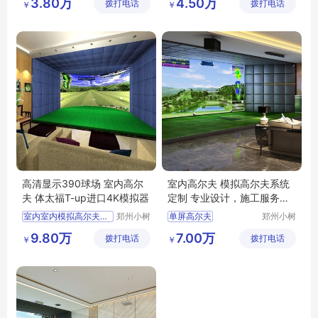
3.80万
4.50万
拨打电话
技有限公
拨打电话
文化有限
￥
￥
司
公司
高清显示390球场 室内高尔
室内高尔夫 模拟高尔夫系统
夫 体太福T-up进口4K模拟器
定制 专业设计，施工服务一
条龙
室内室内模拟高尔夫高尔夫
郑州小树
单屏高尔夫
郑州小树
体育科技
体育科技
室内高尔夫厂商
郑州单屏高尔夫设备
9.80万
7.00万
拨打电话
有限公司
拨打电话
有限公司
￥
￥
室内高尔夫模拟器球场
高尔夫室内单屏模拟设备
室内高尔夫的价格
单屏高尔夫安装
高尔夫室内模拟器
室内单屏高尔夫