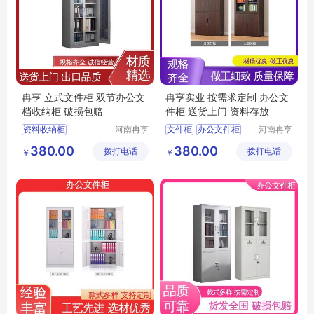
冉亨 立式文件柜 双节办公文
冉亨实业 按需求定制 办公文
档收纳柜 破损包赔
件柜 送货上门 资料存放
资料收纳柜
河南冉亨
文件柜
办公文件柜
河南冉亨
实业有限
实业有限
资料存储柜
双开门文件柜
380.00
380.00
拨打电话
公司
拨打电话
公司
￥
￥
文件保密柜
医院文件存储柜
高档办公储物柜
加密文件柜
定做智能文件柜