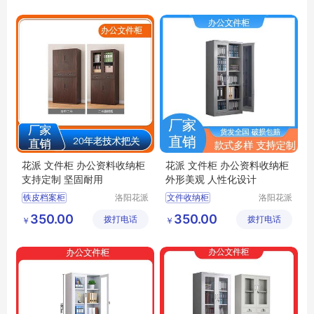
办公专用储物柜
钢制加厚收纳柜
铁皮文件柜
办公文件存储柜
花派 文件柜 办公资料收纳柜
花派 文件柜 办公资料收纳柜
支持定制 坚固耐用
外形美观 人性化设计
铁皮档案柜
洛阳花派
文件收纳柜
洛阳花派
办公家具
办公家具
办公资料收纳柜
不锈钢文件柜
350.00
350.00
拨打电话
有限公司
拨打电话
有限公司
￥
￥
分体资料收纳柜
智能双锁资料收纳柜
办公专用储物柜
移动文件柜
学校资料收纳柜
办公文件收纳柜