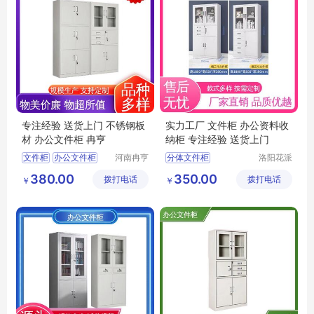
专注经验 送货上门 不锈钢板
实力工厂 文件柜 办公资料收
材 办公文件柜 冉亨
纳柜 专注经验 送货上门
文件柜
办公文件柜
河南冉亨
分体文件柜
洛阳花派
实业有限
办公家具
办公资料存放柜
移动文件柜
380.00
350.00
拨打电话
公司
拨打电话
有限公司
￥
￥
学校文件柜
办公专用储物柜
资料收纳柜
学校文件柜
钢制加厚收纳柜