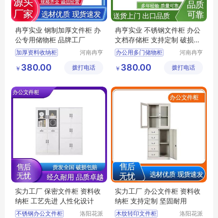
冉亨实业 钢制加厚文件柜 办
冉亨实业 不锈钢文件柜 办公
公专用储物柜 品牌工厂
文档存储柜 支持定制 破损包
赔
加厚资料收纳柜
河南冉亨
办公用多门储物柜
河南冉亨
实业有限
实业有限
办公文件柜
智能双锁文件柜
380.00
380.00
拨打电话
公司
拨打电话
公司
￥
￥
双门资料收纳柜
档案保管柜
双开门文件柜
高档办公文件柜
保密文件柜
高档办公储物柜
实力工厂 保密文件柜 资料收
实力工厂 办公文件柜 资料收
纳柜 工艺先进 人性化设计
纳柜 支持定制 坚固耐用
不锈钢办公文件柜
洛阳花派
木纹转印文件柜
洛阳花派