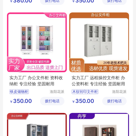
380.00
350.00
拨打电话
公司
拨打电话
有限公司
￥
￥
双节档案存储柜
钢制加厚收纳柜
办公专用储物柜
办公资料柜
办公文件收纳柜
办公专用储物柜
实力工厂 办公文件柜 资料收
实力工厂 远程操控文件柜 办
纳柜 专注经验 坚固耐用
公资料柜 专注经验 坚固耐用
铁皮储物柜
洛阳花派
木纹转印文件柜
洛阳花派
办公家具
办公家具
木纹转印文件柜
文件收纳柜
350.00
350.00
拨打电话
有限公司
拨打电话
有限公司
￥
￥
办公文件柜
办公文件柜
医院文件柜
办公文件收纳柜
智能双锁资料收纳柜
双节文件柜