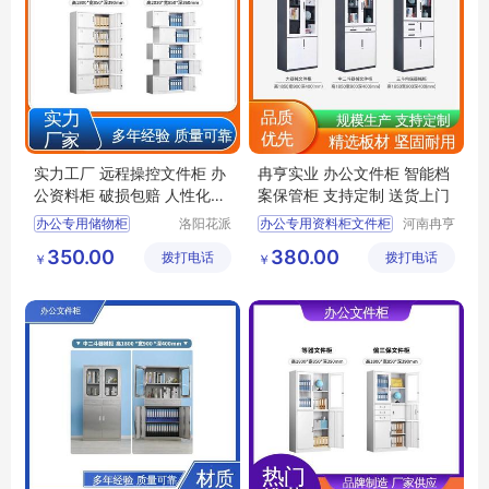
实力工厂 远程操控文件柜 办
冉亨实业 办公文件柜 智能档
公资料柜 破损包赔 人性化设
案保管柜 支持定制 送货上门
计
办公专用储物柜
洛阳花派
办公专用资料柜文件柜
河南冉亨
办公家具
实业有限
双门档案柜
双节办公文档收纳柜
350.00
380.00
拨打电话
有限公司
拨打电话
公司
￥
￥
铁皮加厚文件柜
智能双锁文件柜
办公文件柜
办公文件柜
分体资料收纳柜
档案文件柜