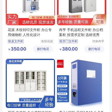
花派 木纹转印文件柜 办公专
冉亨 手机远程文件柜 办公档
用储物柜 人性化设计
案柜 按需求定制 选材优秀
铁皮文件柜
洛阳花派
双开门文件柜
河南冉亨
办公家具
实业有限
移动文件柜
高档办公文件柜
350.00
380.00
拨打电话
有限公司
拨打电话
公司
￥
￥
木纹转印文件柜
分体文件柜
学校文件储物柜
办公专用资料柜文件柜
办公资料收纳柜
加厚资料柜