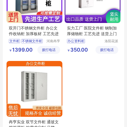
双开门不锈钢文件柜 办公文
实力工厂 医院文件柜 钢制加
件收纳柜 加厚板材 工艺先进
厚储物柜 工艺先进 送货上门
文件柜
不锈钢文件柜
河南冉亨
办公资料柜
洛阳花派
实业有限
办公家具
办公文件收纳柜
档案资料保管柜
1399.00
350.00
拨打电话
公司
拨打电话
有限公司
￥
￥
钢制加厚收纳柜
办公专用储物柜
智能文件柜
冉亨实业 双节文件柜 通玻文