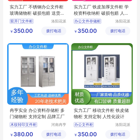
实力工厂 不锈钢办公文件柜
实力工厂 铁皮加厚文件柜 学
玻璃储物柜 破损包赔 送货上
校资料收纳柜 破损包赔 人性
门
化设计
双开门文件柜
洛阳花派
办公文件存储柜
洛阳花派
办公家具
办公家具
保密文件柜
文件柜
350.00
350.00
拨打电话
有限公司
拨打电话
有限公司
￥
￥
学校资料收纳柜
办公文件存放柜
远程操控文件柜
档案文件柜
办公文件存储柜
办公专用储物柜
冉亨实业 办公资料存储柜 多
实力工厂 移动文件柜 铁皮储
门储物柜 支持定制 品牌工厂
物柜 支持定制 人性化设计
木纹转印文件柜
河南冉亨
办公文件柜
洛阳花派
实业有限
办公家具
办公用多门储物柜
办公室文件柜
380.00
350.00
拨打电话
公司
拨打电话
有限公司
￥
￥
不锈钢档案柜
铁皮储物柜