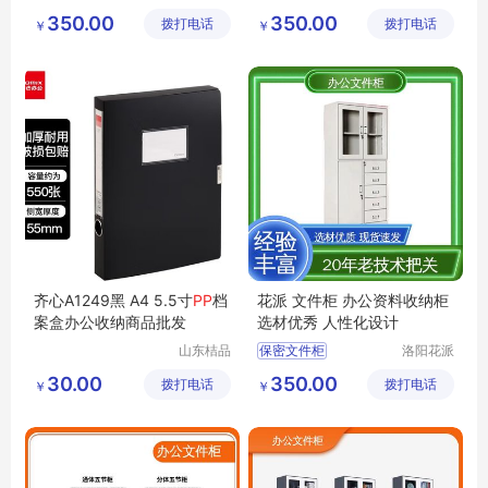
办公家具
办公家具
办公室玻璃储物柜
办公资料收纳柜
350.00
350.00
拨打电话
有限公司
拨打电话
有限公司
￥
￥
办公文件柜
移动文件柜
办公室钢制文件柜
双开门文件柜
办公文件存放柜
学校文件储物柜
齐心A1249黑 A4 5.5寸
P
P
档
花派 文件柜 办公资料收纳柜
案盒办公收纳商品批发
选材优秀 人性化设计
山东桔品
保密文件柜
洛阳花派
贸易有限
办公家具
分体文件柜
30.00
350.00
拨打电话
公司
拨打电话
有限公司
￥
￥
不锈钢文件柜
学校资料收纳柜
文件柜