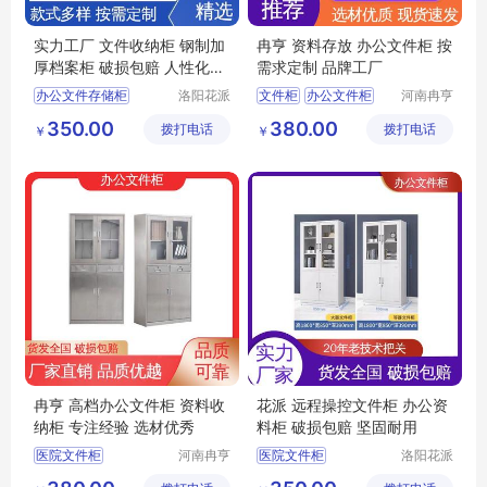
实力工厂 文件收纳柜 钢制加
冉亨 资料存放 办公文件柜 按
厚档案柜 破损包赔 人性化设
需求定制 品牌工厂
计
办公文件存储柜
洛阳花派
文件柜
办公文件柜
河南冉亨
办公家具
实业有限
办公专用储物柜
手机远程文件柜
350.00
380.00
拨打电话
有限公司
拨打电话
公司
￥
￥
不锈钢办公文件柜
资料收纳柜
办公文件柜
文档保管柜
铁皮储物柜
冉亨 高档办公文件柜 资料收
花派 远程操控文件柜 办公资
纳柜 专注经验 选材优秀
料柜 破损包赔 坚固耐用
医院文件柜
河南冉亨
医院文件柜
洛阳花派
实业有限
办公家具
不锈钢资料收纳柜
保密文件柜