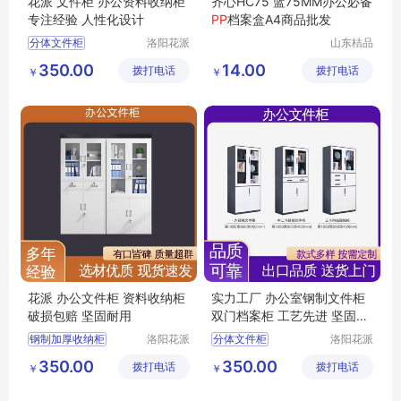
花派 文件柜 办公资料收纳柜
齐心HC75 蓝75MM办公必备
专注经验 人性化设计
P
P
档案盒A4商品批发
分体文件柜
洛阳花派
山东桔品
办公家具
贸易有限
不锈钢办公文件柜
350.00
14.00
拨打电话
有限公司
拨打电话
公司
￥
￥
铁皮资料收纳柜
铁皮文件柜
手机远程文件柜
花派 办公文件柜 资料收纳柜
实力工厂 办公室钢制文件柜
破损包赔 坚固耐用
双门档案柜 工艺先进 坚固耐
用
钢制加厚收纳柜
洛阳花派
分体文件柜
洛阳花派
办公家具
办公家具
保密文件柜
不锈钢办公文件柜
350.00
350.00
拨打电话
有限公司
拨打电话
有限公司
￥
￥
指纹密码文件柜
不锈钢文件柜
办公资料收纳柜
办公文件收纳柜