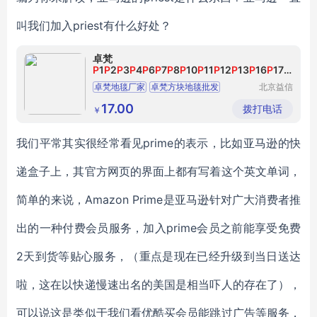
叫我们加入priest有什么好处？
卓梵
P
1
P
2
P
3
P
4
P
6
P
7
P
8
P
10
P
11
P
12
P
13
P
16
P
17
系列办公环保方块地毯批发
卓梵地毯厂家
卓梵方块地毯批发
北京益信
达建筑材
北京地毯批发
卓梵地毯价格
料有限公
17.00
拨打电话
￥
司
办公地毯批发
我们平常其实很经常看见prime的表示，比如亚马逊的快
递盒子上，其官方网页的界面上都有写着这个英文单词，
简单的来说，Amazon Prime是亚马逊针对广大消费者推
出的一种付费会员服务，加入prime会员之前能享受免费
2天到货等贴心服务，（重点是现在已经升级到当日送达
啦，这在以快递慢速出名的美国是相当吓人的存在了），
可以说这是类似于我们看优酷买会员能跳过广告等服务，