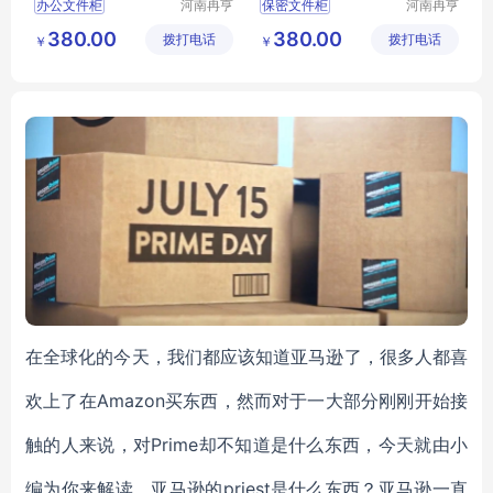
办公文件柜
河南冉亨
保密文件柜
河南冉亨
实业有限
实业有限
办公档案柜
不锈钢文件柜
文件柜
380.00
380.00
拨打电话
公司
拨打电话
公司
￥
￥
档案文件柜
办公用多门储物柜
高档办公储物柜
资料收纳柜
木纹转印文件柜
在全球化的今天，我们都应该知道亚马逊了，很多人都喜
欢上了在Amazon买东西，然而对于一大部分刚刚开始接
触的人来说，对Prime却不知道是什么东西，今天就由小
编为你来解读，
亚马逊的priest是什么东西？亚马逊一直