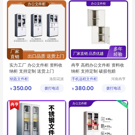
木纹档案柜
文件资料收纳柜
实力工厂 办公文件柜 资料收
冉亨 高档办公文件柜 资料收
纳柜 支持定制 送货上门
纳柜 支持定制 破损包赔
钥匙文件柜
洛阳花派
手机远程文件柜
河南冉亨
办公家具
实业有限
办公室文件柜
高档办公储物柜
350.00
380.00
拨打电话
有限公司
拨打电话
公司
￥
￥
铁皮资料收纳柜
文件保密柜
钢制加厚储物柜
智能双锁资料柜
钢制加厚收纳柜
办公专用资料柜文件柜