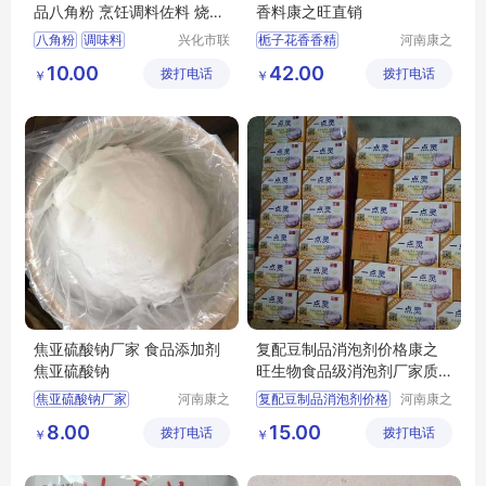
品八角粉 烹饪调料佐料 烧烤
香料康之旺直销
食品调味料
八角粉
调味料
兴化市联
栀子花香香精
河南康之
富食品有
旺生物科
烹饪调料
调味品
日化洗护香料
10.00
42.00
拨打电话
限公司
拨打电话
技有限公
￥
￥
厨房调味品
司
焦亚硫酸钠厂家 食品添加剂
复配豆制品消泡剂价格康之
焦亚硫酸钠
旺生物食品级消泡剂厂家质
量保证
焦亚硫酸钠厂家
河南康之
复配豆制品消泡剂价格
河南康之
旺生物科
旺生物科
食品添加剂焦亚硫酸钠
消泡剂厂家
8.00
15.00
拨打电话
技有限公
拨打电话
技有限公
￥
￥
司
司