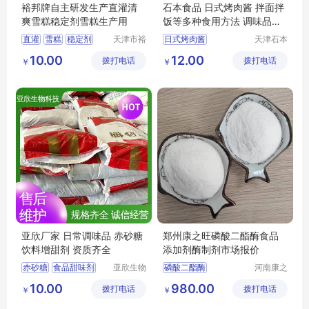
裕邦牌自主研发生产直灌清
石本食品 日式烤肉酱 拌面拌
爽雪糕稳定剂雪糕生产用
饭等多种食用方法 调味品厂
家
直灌
雪糕
稳定剂
天津市裕
日式烤肉酱
天津石本
昌科技发
食品工业
烤肉酱厂家
10.00
12.00
拨打电话
展有限公
拨打电话
有限公司
￥
￥
司
亚欣厂家 日常调味品 赤砂糖
郑州康之旺磷酸二酯酶食品
饮料增甜剂 资质齐全
添加剂酶制剂市场报价
赤砂糖
食品甜味剂
亚欣生物
磷酸二酯酶
河南康之
科技（徐
旺生物科
红糖
烘焙原料
磷酸二酯酶市场报价
10.00
980.00
拨打电话
州）有限
拨打电话
技有限公
￥
￥
食品添加剂
公司
司