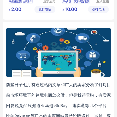
果葡糖浆
甜味剂
山东金美
赤砂糖
饮料增甜剂
亚欣生物
化工有限
科技（徐
食品添加剂
无色液体
烘焙原料
2.00
10.00
拨打电话
公司
拨打电话
州）有限
￥
￥
调味品
亚欣生物科技
公司
食品添加剂
前些日子七月有通过站内文章和广大的卖家分析了针对目
前市场环境下的跨境电商怎么做，但是我得天呐，有卖家
回复说竟然只知道亚马逊和eBay、速卖通等几个平台，
比如Rakuten等日本的电商网站竟然没听说过，当然，亚