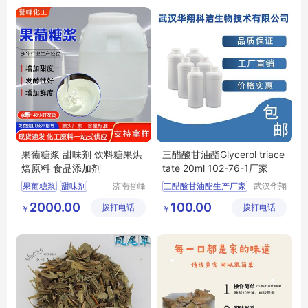
果葡糖浆 甜味剂 饮料糖果烘
三醋酸甘油酯Glycerol triace
焙原料 食品添加剂
tate 20ml 102-76-1厂家
果葡糖浆
甜味剂
济南誉峰
三醋酸甘油酯生产厂家
武汉华翔
化工有限
科洁生物
烘焙原料
食品添加剂
2000.00
100.00
拨打电话
公司
拨打电话
技术有限
￥
￥
果葡糖浆厂家
公司