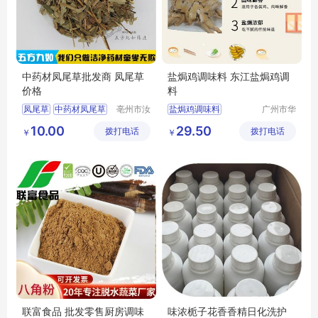
中药材凤尾草批发商 凤尾草
盐焗鸡调味料 东江盐焗鸡调
价格
料
凤尾草
中药材凤尾草
亳州市汝
盐焗鸡调味料
广州市华
安堂药业
琪生物科
凤尾草价格
手撕鸡料
10.00
29.50
拨打电话
有限公司
拨打电话
技有限公
￥
￥
凤尾草批发商
司
凤尾草图片
联富食品 批发零售厨房调味
味浓栀子花香香精日化洗护