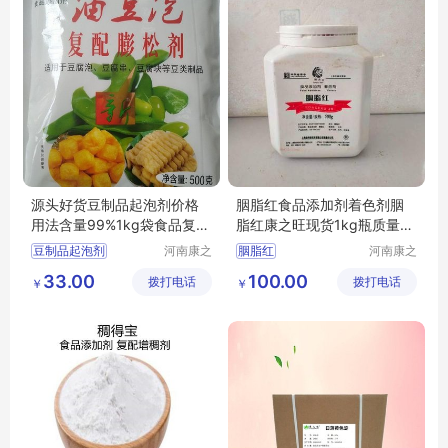
源头好货豆制品起泡剂价格
胭脂红食品添加剂着色剂胭
用法含量99%1kg袋食品复配
脂红康之旺现货1kg瓶质量保
添加剂康之旺品质保证
证
豆制品起泡剂
河南康之
胭脂红
河南康之
旺生物科
旺生物科
食品复配添加剂豆制品起泡剂价格
食品添加剂着色剂胭脂红
33.00
100.00
拨打电话
技有限公
拨打电话
技有限公
￥
￥
司
司