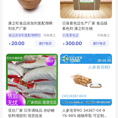
康之旺食品添加剂复配增稠
日落黄色淀生产厂家 食品级
剂生产厂家
着色剂 康之旺生物
食品添加剂复配增稠剂
河南康之
日落黄色淀
河南康之
旺生物科
旺生物科
食品添加剂复配增稠剂生产厂家
20.00
300.00
拨打电话
技有限公
拨打电话
技有限公
￥
￥
司
司
亚欣厂家 日常调味品 赤砂糖
人参皂苷RO 34367-04-9
饮料增甜剂 现货批发
1%-98% 植物萃取 可定制各