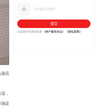
马逊店
合适，
市场定