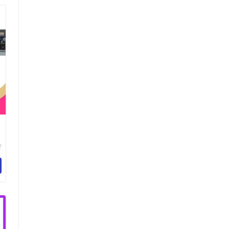
育
器
限