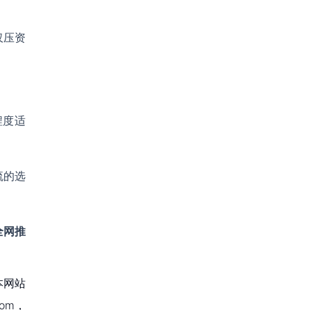
仅压资
程度适
流的选
全网推
本网站
om，