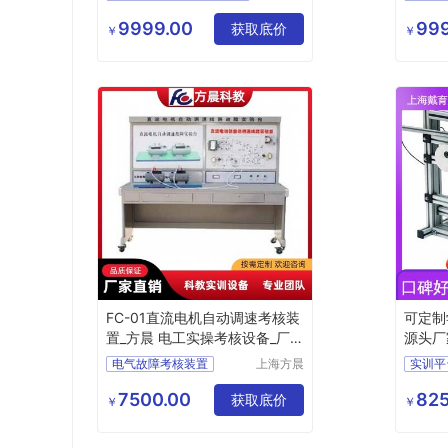
科教设备
万能铣床电气技能培训考核实训平台
有限公司
9999.00
999
获取底价
万能铣床电气技能培训考核实训装置
￥
￥
万能铣床电气技能培训考核实训实验台
万能铣床电气技能培训考核实训
FC-01直流电机自动调速考核装
可定制
置_方晨 电工实操考核设备_厂
源头厂
家
电气故障考核装置
上海方晨
实训平
科教设备
实训考核设备
制造有限
7500.00
825
机床电气故障考核装置
获取底价
￥
￥
公司
机床电气考核设备