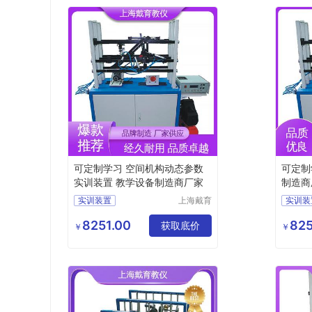
可定制学习 空间机构动态参数
可定制
实训装置 教学设备制造商厂家
制造商
实训装置
上海戴育
实训装
科教仪器
平面机构创新设计搭接实验装置
设备有限
8251.00
825
获取底价
机构创新组合设计实训台
￥
￥
公司
平面机构运动方案创新设计实验台
平面机构创新设计拼装实验台