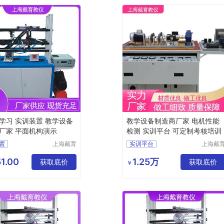
学习 实训装置 教学设备
教学设备制造商厂家 电机性能
厂家 平面机构演示
检测 实训平台 可定制考核培训
置
上海戴育
实训平台
上海戴
科教仪器
科教仪
平面机构创新组合及演示实训台
现代电力电子技术实训台
设备有限
设备有
1.00
1.25万
获取底价
空间机构动态参数实验台
电机检修技能实验台
获取底价
￥
公司
公司
机构创新组合设计实训平台
电机驱动与控制实验台
空间机构创新设计搭接实验装置
电机性能检测实验装置