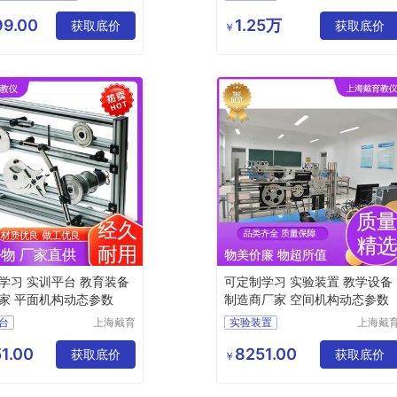
科教设备
科教仪
电机性能综合测试实训实验
交直流调速实验装置
有限公司
设备有
9.00
1.25万
获取底价
电机性能综合测试实训教学
电机性能检测实验装置
获取底价
￥
公司
电机性能综合测试实训设备
电机装配与运行实训平台
电机性能综合测试实训装置
现代电力电子技术实训平台
学习 实训平台 教育装备
可定制学习 实验装置 教学设备
家 平面机构动态参数
制造商厂家 空间机构动态参数
台
上海戴育
实验装置
上海戴
科教仪器
科教仪
平面机构动态参数实验台
平面机构创新设计搭接实训装置
设备有限
设备有
1.00
8251.00
获取底价
空间机构创新设计拼装实验台
获取底价
三维创新机构演示实训平台
￥
公司
公司
机构创新组合设计实验装置
平面机构创新设计拼装实训台
平面机构创新设计搭接实验装置
机械系统空间机构创意组合实验台