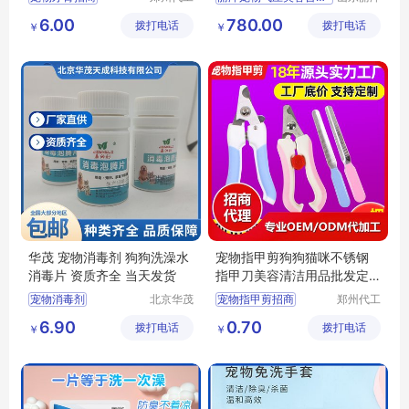
帮网络科
宠物用品
宠物牙膏代理
供应
日用百货
6.00
780.00
拨打电话
技有限公
拨打电话
有限公司
￥
￥
宠物牙膏批发
狗狗及用品
司
宠物口腔清洁批发
狗狗清洁美容工具
宠物口腔清洁定制
华茂 宠物消毒剂 狗狗洗澡水
宠物指甲剪狗狗猫咪不锈钢
消毒片 资质齐全 当天发货
指甲刀美容清洁用品批发定
制
宠物消毒剂
北京华茂
宠物指甲剪招商
郑州代工
天成科技
帮网络科
宠物指甲剪代理
6.90
0.70
拨打电话
发展有限
拨打电话
技有限公
￥
￥
宠物指甲剪定制
公司
司
宠物美容清洁用品代理
宠物美容清洁用品批发