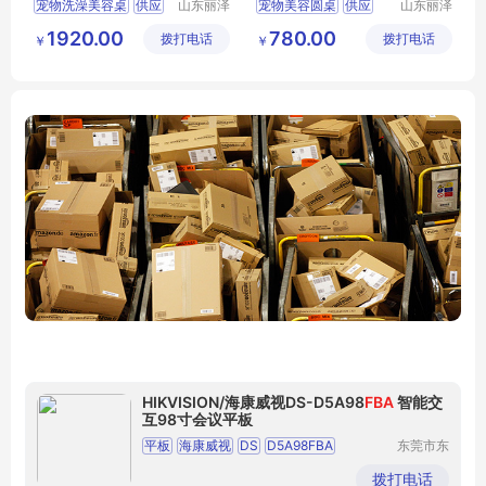
宠物洗澡美容桌
供应
山东丽泽
宠物美容圆桌
供应
山东丽泽
宠物用品
宠物用品
日用百货
狗狗及用品
日用百货
狗狗及用品
1920.00
780.00
拨打电话
有限公司
拨打电话
有限公司
￥
￥
狗狗清洁美容工具
狗狗清洁美容工具
HIKVISION/海康威视DS-D5A98
FBA
智能交
互98寸会议平板
平板
海康威视
DS
D5A98FBA
东莞市东
城奔月电
智能交互
98寸
子配件店
拨打电话