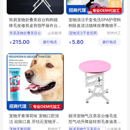
简易宠物折叠美容台狗狗猫
宠物清洁手套免洗SPA护理狗
咪毛发修剪桌剪指甲操作台
狗除臭清洁猫咪按摩撸猫手
丽泽
套批发
简易宠物折叠美容台
山东丽泽
宠物清洁手套招商
郑州代工
宠物用品
帮网络科
供应
日用百货
宠物清洁手套代理
215.00
5.80
拨打电话
有限公司
拨打电话
技有限公
￥
￥
狗狗及用品
宠物清洁手套定制
司
狗狗清洁美容工具
撸猫手套批发
撸猫手套定制
宠物牙膏薄荷味 宠物口腔清
丽泽宠物气压美容台修毛造
洁 祛除口臭 牙结石宠物牙膏
型气动升降旋转剪毛泰迪美
批发定制
容桌
宠物牙膏招商
郑州代工
丽泽宠物气压美容台修毛造型气动升降旋转剪毛泰迪美容桌
山东丽泽