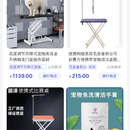
高度调节升降式宠物美容桌
便携狗猫美容毛发修剪台可
不锈钢龙门架操作器材
折叠方便携带宠物清洁桌图
片
高度调节升降式宠物美容桌
山东丽泽
毛发修剪台
供应
山东丽泽
宠物用品
宠物用品
供应
日用百货
日用百货
狗狗及用品
1139.00
215.00
拨打电话
有限公司
拨打电话
有限公司
￥
￥
狗狗及用品
狗狗清洁美容工具
狗狗清洁美容工具