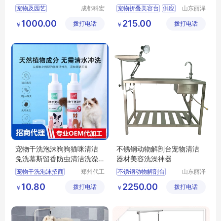
品牌定制
宠物及园艺
成都科宏
宠物折叠美容台
供应
山东丽泽
达化学有
宠物用品
宠物清洁美容
日用百货
狗狗及用品
1000.00
215.00
拨打电话
限责任公
拨打电话
有限公司
￥
￥
空气清新
狗狗清洁美容工具
司
宠物干洗泡沫狗狗猫咪清洁
不锈钢动物解剖台宠物清洁
免洗慕斯留香防虫清洁洗澡
器材美容洗澡神器
用品批发
宠物干洗泡沫招商
郑州代工
不锈钢动物解剖台
山东丽泽
帮网络科
宠物用品
宠物干洗泡沫代理
供应
日用百货
10.80
2250.00
拨打电话
技有限公
拨打电话
有限公司
￥
￥
狗狗猫咪清洁慕斯代理
狗狗及用品
司
狗狗猫咪清洁慕斯批发
狗狗清洁美容工具
宠物洗澡用品批发