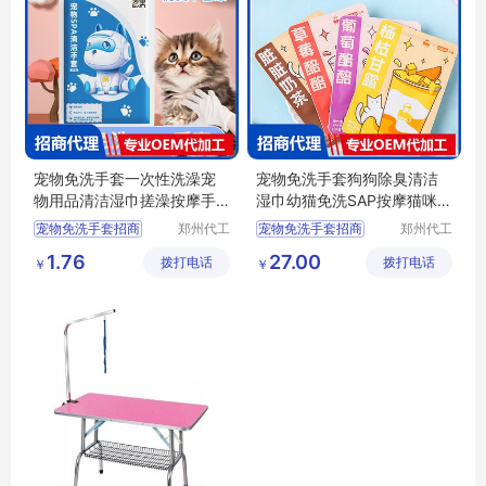
宠物免洗手套一次性洗澡宠
宠物免洗手套狗狗除臭清洁
物用品清洁湿巾搓澡按摩手
湿巾幼猫免洗SAP按摩猫咪免
套批发
洗手套批发
宠物免洗手套招商
郑州代工
宠物免洗手套招商
郑州代工
帮网络科
帮网络科
宠物免洗手套代理
宠物免洗手套代理
1.76
27.00
拨打电话
技有限公
拨打电话
技有限公
￥
￥
宠物用品批发
宠物清洁湿巾批发
司
司
宠物清洁湿巾代理
宠物清洁湿巾定制
宠物按摩手套批发
猫咪免洗手套批发