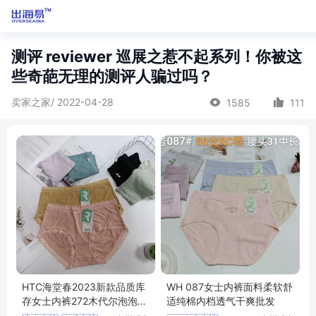
测评 reviewer 巡展之惹不起系列！你被这
些奇葩无理的测评人骗过吗？
卖家之家/ 2022-04-28
1585
111
HTC海堂春2023新款品质库
WH 087女士内裤面料柔软舒
存女士内裤272木代尔泡泡棉
适纯棉内档透气干爽批发
尾货女式内裤