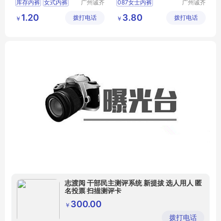
库存内裤
女式内裤
广州诚齐
087女士内裤
广州诚齐
服饰有限
服饰有限
女式三角内裤
1.20
3.80
拨打电话
公司
拨打电话
公司
￥
￥
尾货女内裤
海堂春
志渡阅 干部民主测评系统 新提拔 选人用人 匿
名投票 扫描测评卡
300.00
￥
拨打电话