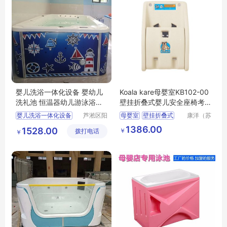
婴儿洗浴一体化设备 婴幼儿
Koala kare母婴室KB102-00
洗礼池 恒温器幼儿游泳浴缸
壁挂折叠式婴儿安全座椅考
宝宝缸按摩
拉婴儿护理台
婴儿洗浴一体化设备
芦淞区阳
母婴室
壁挂折叠式
康洋（苏
光宝贝婴
州）应用
婴幼儿洗礼池
婴儿安全座椅
1386.00
1528.00
￥
拨打电话
童游泳馆
材料有限
￥
恒温器幼儿游泳浴缸
公司