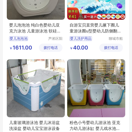
婴儿泡泡池 纯白色婴幼儿亚
自游宝贝直营婴儿腋下圈儿
克力泳池 儿童游泳池 软硅胶
童游泳圈u型婴幼儿防侧翻双
澡盆
气囊安全圈
婴儿泡泡池
芦淞区阳
婴儿洗护用品
聊城市船
光宝贝婴
长贝比游
纯白色婴幼儿亚克力泳池
婴儿游泳圈
1611.00
40.00
拨打电话
童游泳馆
拨打电话
乐设备有
￥
￥
儿童游泳池
母婴店洗护用品
限公司
软硅胶澡盆
婴儿游泳圈品牌
儿童玻璃游泳池 婴儿沐浴盆
粉色小号婴幼儿游泳池 亚克
洗澡盆 婴幼儿宝宝游泳设备
力幼儿游泳缸 婴儿戏水池商