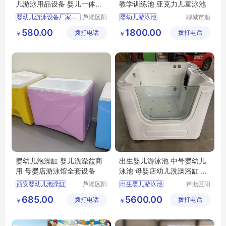
儿游泳用品设备 婴儿一体式
教学训练池 亚克力儿童泳池
洗澡盆
婴幼儿游泳设备厂家直销
芦淞区阳
婴幼儿游泳池
聊城市船
光宝贝婴
长贝比游
婴幼儿游泳用品
婴幼儿游泳设备
580.00
1800.00
拨打电话
童游泳馆
拨打电话
乐设备有
￥
￥
婴儿一体式洗澡盆
儿童教学训练游泳池
限公司
婴幼儿游泳馆设备
亚克力儿童游泳池
婴幼儿泡澡缸 婴儿洗澡盆商
出生婴儿游泳池 中号婴幼儿
用 母婴店游泳馆全套设备
泳池 母婴店幼儿洗澡浴缸 水
育设备
西安婴幼儿泡澡缸
芦淞区阳
出生婴儿游泳池
芦淞区阳
光宝贝婴
光宝贝婴
婴幼儿洗澡盆商用
中号婴幼儿泳池
685.00
5600.00
拨打电话
童游泳馆
拨打电话
童游泳馆
￥
￥
母婴店游泳馆全套设备
母婴店幼儿洗澡浴缸
水育设备