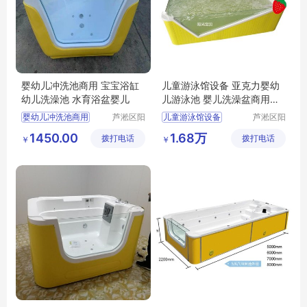
婴幼儿冲洗池商用 宝宝浴缸
儿童游泳馆设备 亚克力婴幼
幼儿洗澡池 水育浴盆婴儿
儿游泳池 婴儿洗澡盆商用可
定制
婴幼儿冲洗池商用
芦淞区阳
儿童游泳馆设备
芦淞区阳
光宝贝婴
光宝贝婴
宝宝浴缸
幼儿洗澡池
亚克力婴幼儿游泳池
1450.00
1.68万
拨打电话
童游泳馆
拨打电话
童游泳馆
￥
￥
水育浴盆婴儿
婴儿洗澡盆商用可定制