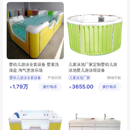
婴幼儿游泳全套设备 婴童洗
儿童泳池厂家定制婴幼儿游
澡盆 淘气堡游乐场
泳池婴儿游泳馆设备
婴幼儿游泳全套设备
芦淞区阳
儿童泳池厂家
聊城市船
光宝贝婴
长贝比游
婴童洗澡盆
婴幼儿游泳池
1.79万
3655.00
拨打电话
童游泳馆
拨打电话
乐设备有
￥
￥
淘气堡游乐场
婴儿游泳馆设备
限公司