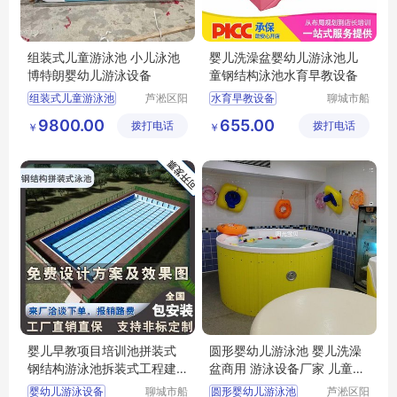
组装式儿童游泳池 小儿泳池
婴儿洗澡盆婴幼儿游泳池儿
博特朗婴幼儿游泳设备
童钢结构泳池水育早教设备
组装式儿童游泳池
芦淞区阳
水育早教设备
聊城市船
光宝贝婴
长贝比游
小儿游泳池
婴儿洗澡盆
9800.00
655.00
拨打电话
童游泳馆
拨打电话
乐设备有
￥
￥
博特朗婴幼儿游泳设备
婴幼儿游泳池
限公司
儿童钢结构泳池
婴儿早教项目培训池拼装式
圆形婴幼儿游泳池 婴儿洗澡
钢结构游泳池拆装式工程建
盆商用 游泳设备厂家 儿童浴
造水循环过滤
缸
婴幼儿游泳设备
聊城市船
圆形婴幼儿游泳池
芦淞区阳