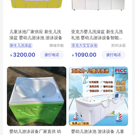
儿童泳池厂家供应 新生儿洗
亚克力婴儿洗澡盆 新生儿洗
澡盆 婴幼儿游泳池 游泳设备
礼池 婴幼儿游泳设备智能恒
温
新生儿洗澡盆
聊城市船
亚克力宝宝泳池
郑州泳霸
长贝比游
泳池设备
婴幼儿游泳池
亚克力儿童泳池
3200.00
1090.00
拨打电话
乐设备有
拨打电话
有限公司
￥
￥
儿童游泳设备
婴幼儿亚克力泳池
限公司
儿童泳池厂家
婴幼儿游泳设备厂家直供 幼
婴幼儿游泳池 游泳设备 儿童