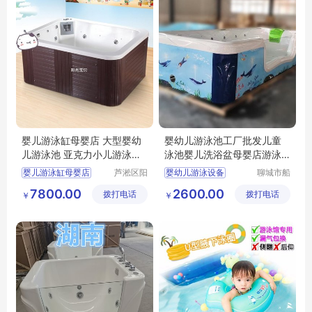
婴儿游泳缸母婴店 大型婴幼
婴幼儿游泳池工厂批发儿童
儿游泳池 亚克力小儿游泳浴
泳池婴儿洗浴盆母婴店游泳
缸
设备
婴儿游泳缸母婴店
芦淞区阳
婴幼儿游泳设备
聊城市船
光宝贝婴
长贝比游
大型婴幼儿游泳池
泉州市婴幼儿游泳池生产工厂
7800.00
2600.00
拨打电话
童游泳馆
拨打电话
乐设备有
￥
￥
亚克力小儿游泳浴缸
儿童游泳池
限公司
儿童洗浴盆