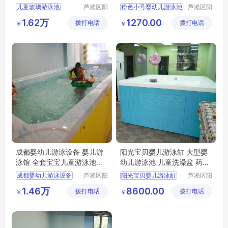
用
儿童玻璃游泳池
芦淞区阳
粉色小号婴幼儿游泳池
芦淞区阳
光宝贝婴
光宝贝婴
婴儿沐浴盆洗澡盆
亚克力幼儿游泳缸
1.62万
1270.00
拨打电话
童游泳馆
拨打电话
童游泳馆
￥
￥
婴幼儿宝宝游泳设备
婴儿戏水池商用
成都婴幼儿游泳设备 婴儿游
阳光宝贝婴儿游泳缸 大型婴
泳馆 全套宝宝儿童游泳池价
幼儿游泳池 儿童洗澡盆 药浴
格
水疗
成都婴幼儿游泳设备
芦淞区阳
阳光宝贝婴儿游泳缸
芦淞区阳
光宝贝婴
光宝贝婴
婴儿游泳馆加盟
大型婴幼儿游泳池
1.46万
8600.00
拨打电话
童游泳馆
拨打电话
童游泳馆
￥
￥
全套宝宝儿童游泳池
儿童洗澡盆