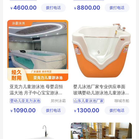
长贝比游
光宝贝婴
儿童游泳训练池
婴儿洗澡盆商用
4600.00
8800.00
拨打电话
乐设备有
拨打电话
童游泳馆
￥
￥
婴幼儿水育早教设备
广州游泳池设备厂家
限公司
阳谷婴幼儿游泳池厂家
儿童浴缸
亚克力儿童游泳池 母婴店恒
婴儿泳池厂家专业供应单面
温大池 月子中心宝宝游泳浴
玻璃婴幼儿游泳池儿童游泳
盆 水疗浴缸
缸
婴幼儿亚克力泳池
郑州泳霸
山东儿童泳池厂家
聊城市船
泳池设备
长贝比游
亚克力儿童泳池
单面玻璃婴幼儿游泳池
1090.00
1300.00
拨打电话
有限公司
拨打电话
乐设备有
￥
￥
亚克力宝宝泳池
儿童游泳单缸
限公司
儿童游泳缸