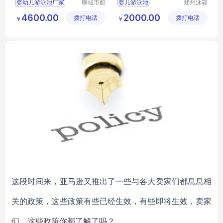
婴幼儿游泳池厂家
聊城市船
婴儿游泳池
郑州泳霸
长贝比游
泳池设备
儿童洗澡盆产厂家
婴幼儿游泳馆加盟
4600.00
2000.00
拨打电话
乐设备有
拨打电话
有限公司
￥
￥
婴幼儿浴缸
婴幼儿游泳馆
限公司
儿童药浴盆
这段时间来，亚马逊又推出了一些与各大卖家们都息息相
关的政策，这些政策有些已经生效，有些即将生效，卖家
们，这些政策你都了解了吗？