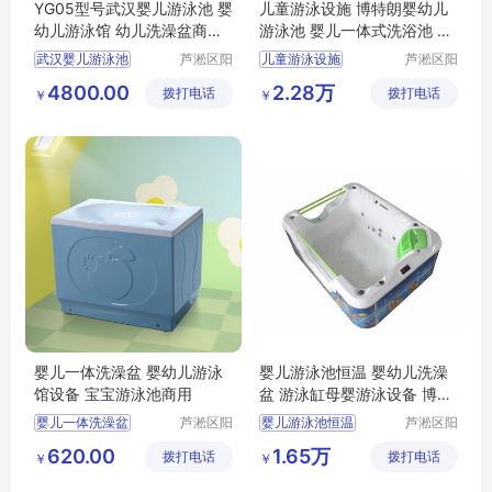
YG05型号武汉婴儿游泳池 婴
儿童游泳设施 博特朗婴幼儿
幼儿游泳馆 幼儿洗澡盆商用
游泳池 婴儿一体式洗浴池 新
多少钱
生幼儿游泳桶
武汉婴儿游泳池
芦淞区阳
儿童游泳设施
芦淞区阳
光宝贝婴
光宝贝婴
婴幼儿游泳馆
博特朗婴幼儿游泳池
4800.00
2.28万
拨打电话
童游泳馆
拨打电话
童游泳馆
￥
￥
婴幼儿洗澡盆商用
婴儿一体式洗浴池
婴儿一体洗澡盆 婴幼儿游泳
婴儿游泳池恒温 婴幼儿洗澡
馆设备 宝宝游泳池商用
盆 游泳缸母婴游泳设备 博特
朗
婴儿一体洗澡盆
芦淞区阳
婴儿游泳池恒温
芦淞区阳
光宝贝婴
光宝贝婴
婴幼儿游泳馆设备
婴幼儿洗澡盆
620.00
1.65万
拨打电话
童游泳馆
拨打电话
童游泳馆
￥
￥
宝宝游泳池商用
游泳缸母婴游泳设备