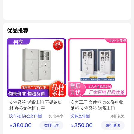
优品推荐
专注经验 送货上门 不锈钢板
实力工厂 文件柜 办公资料收
材 办公文件柜 冉亨
纳柜 专注经验 送货上门
文件柜
办公文件柜
河南冉亨
分体文件柜
洛阳花派
实业有限
办公家具
办公资料存放柜
移动文件柜
380.00
350.00
拨打电话
公司
拨打电话
有限公司
￥
￥
学校文件柜
办公专用储物柜
资料收纳柜
学校文件柜