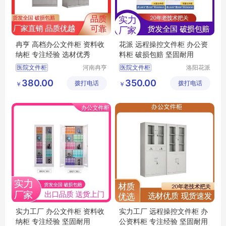
冉亨 高档办公文件柜 资料收
花派 远程操控文件柜 办公资
纳柜 专注经验 选材优秀
料柜 破损包赔 坚固耐用
医院文件柜
河南冉亨
医院文件柜
洛阳花派
实业有限
办公家具
不锈钢资料收纳柜
保密文件柜
380.00
350.00
拨打电话
公司
拨打电话
有限公司
￥
￥
双节档案存储柜
钢制加厚收纳柜
办公专用储物柜
办公资料柜
办公文件收纳柜
办公专用储物柜
实力工厂 办公文件柜 资料收
实力工厂 远程操控文件柜 办
纳柜 专注经验 坚固耐用
公资料柜 专注经验 坚固耐用