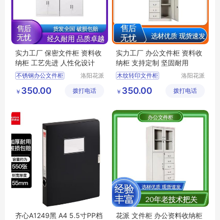
实力工厂 保密文件柜 资料收
实力工厂 办公文件柜 资料收
纳柜 工艺先进 人性化设计
纳柜 支持定制 坚固耐用
不锈钢办公文件柜
洛阳花派
木纹转印文件柜
洛阳花派
办公家具
办公家具
办公室玻璃储物柜
办公资料收纳柜
350.00
350.00
拨打电话
有限公司
拨打电话
有限公司
￥
￥
办公文件柜
移动文件柜
办公室钢制文件柜
双开门文件柜
办公文件存放柜
学校文件储物柜
齐心A1249黑 A4 5.5寸PP档
花派 文件柜 办公资料收纳柜