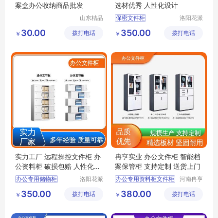
案盒办公收纳商品批发
选材优秀 人性化设计
山东桔品
保密文件柜
洛阳花派
贸易有限
办公家具
分体文件柜
30.00
350.00
拨打电话
公司
拨打电话
有限公司
￥
￥
不锈钢文件柜
学校资料收纳柜
文件柜
实力工厂 远程操控文件柜 办
冉亨实业 办公文件柜 智能档
公资料柜 破损包赔 人性化设
案保管柜 支持定制 送货上门
计
办公专用储物柜
洛阳花派
办公专用资料柜文件柜
河南冉亨
办公家具
实业有限
双门档案柜
双节办公文档收纳柜
350.00
380.00
拨打电话
有限公司
拨打电话
公司
￥
￥
铁皮加厚文件柜
智能双锁文件柜
办公文件柜
办公文件柜
分体资料收纳柜
档案文件柜