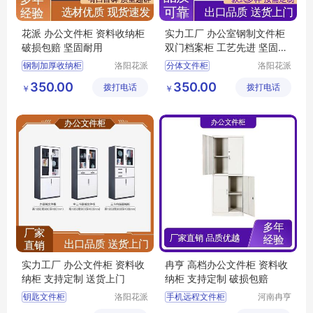
花派 办公文件柜 资料收纳柜
实力工厂 办公室钢制文件柜
破损包赔 坚固耐用
双门档案柜 工艺先进 坚固耐
用
钢制加厚收纳柜
洛阳花派
分体文件柜
洛阳花派
办公家具
办公家具
保密文件柜
不锈钢办公文件柜
350.00
350.00
拨打电话
有限公司
拨打电话
有限公司
￥
￥
指纹密码文件柜
不锈钢文件柜
办公资料收纳柜
办公文件收纳柜
木纹档案柜
文件资料收纳柜
实力工厂 办公文件柜 资料收
冉亨 高档办公文件柜 资料收
纳柜 支持定制 送货上门
纳柜 支持定制 破损包赔
钥匙文件柜
洛阳花派
手机远程文件柜
河南冉亨
办公家具
实业有限
办公室文件柜
高档办公储物柜