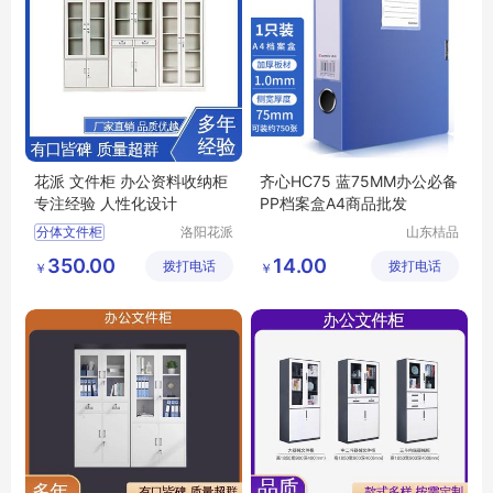
花派 文件柜 办公资料收纳柜
齐心HC75 蓝75MM办公必备
专注经验 人性化设计
PP档案盒A4商品批发
分体文件柜
洛阳花派
山东桔品
办公家具
贸易有限
不锈钢办公文件柜
350.00
14.00
拨打电话
有限公司
拨打电话
公司
￥
￥
铁皮资料收纳柜
铁皮文件柜
手机远程文件柜