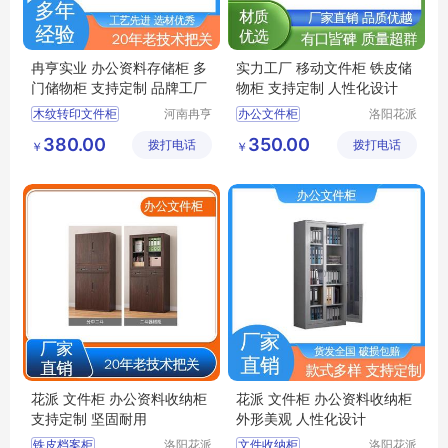
冉亨实业 办公资料存储柜 多
实力工厂 移动文件柜 铁皮储
门储物柜 支持定制 品牌工厂
物柜 支持定制 人性化设计
木纹转印文件柜
河南冉亨
办公文件柜
洛阳花派
实业有限
办公家具
办公用多门储物柜
办公室文件柜
380.00
350.00
拨打电话
公司
拨打电话
有限公司
￥
￥
不锈钢档案柜
铁皮储物柜
办公专用储物柜
钢制加厚收纳柜
铁皮文件柜
办公文件存储柜
花派 文件柜 办公资料收纳柜
花派 文件柜 办公资料收纳柜
支持定制 坚固耐用
外形美观 人性化设计
铁皮档案柜
洛阳花派
文件收纳柜
洛阳花派