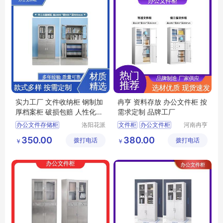
实力工厂 文件收纳柜 钢制加
冉亨 资料存放 办公文件柜 按
厚档案柜 破损包赔 人性化设
需求定制 品牌工厂
计
办公文件存储柜
洛阳花派
文件柜
办公文件柜
河南冉亨
办公家具
实业有限
办公专用储物柜
手机远程文件柜
350.00
380.00
拨打电话
有限公司
拨打电话
公司
￥
￥
不锈钢办公文件柜
资料收纳柜
办公文件柜
文档保管柜
铁皮储物柜