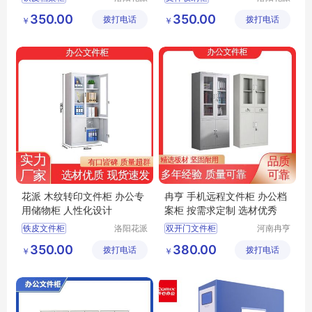
办公家具
办公家具
办公资料收纳柜
不锈钢文件柜
350.00
350.00
拨打电话
有限公司
拨打电话
有限公司
￥
￥
分体资料收纳柜
智能双锁资料收纳柜
办公专用储物柜
移动文件柜
学校资料收纳柜
办公文件收纳柜
花派 木纹转印文件柜 办公专
冉亨 手机远程文件柜 办公档
用储物柜 人性化设计
案柜 按需求定制 选材优秀
铁皮文件柜
洛阳花派
双开门文件柜
河南冉亨
办公家具
实业有限
移动文件柜
高档办公文件柜
350.00
380.00
拨打电话
有限公司
拨打电话
公司
￥
￥
木纹转印文件柜
分体文件柜
学校文件储物柜
办公专用资料柜文件柜
办公资料收纳柜
加厚资料柜