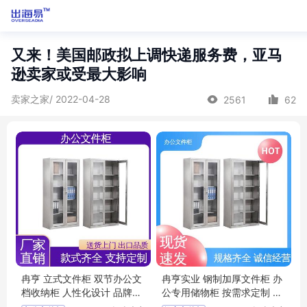
又来！美国邮政拟上调快递服务费，亚马
逊卖家或受最大影响
卖家之家/ 2022-04-28
2561
62
冉亨 立式文件柜 双节办公文
冉亨实业 钢制加厚文件柜 办
档收纳柜 人性化设计 品牌工
公专用储物柜 按需求定制 破
厂
损包赔