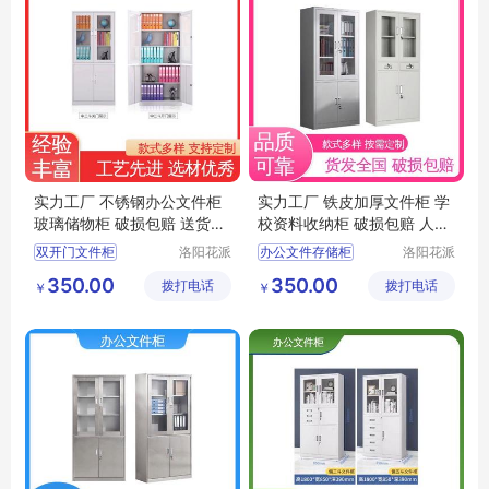
实力工厂 不锈钢办公文件柜
实力工厂 铁皮加厚文件柜 学
玻璃储物柜 破损包赔 送货上
校资料收纳柜 破损包赔 人性
门
化设计
双开门文件柜
洛阳花派
办公文件存储柜
洛阳花派
办公家具
办公家具
保密文件柜
文件柜
350.00
350.00
拨打电话
有限公司
拨打电话
有限公司
￥
￥
学校资料收纳柜
办公文件存放柜
远程操控文件柜
档案文件柜
办公文件存储柜
办公专用储物柜