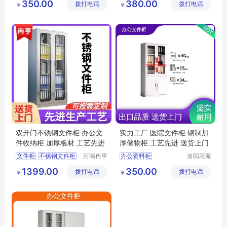
350.00
380.00
拨打电话
有限公司
拨打电话
公司
￥
￥
铁皮资料收纳柜
文件保密柜
钢制加厚储物柜
智能双锁资料柜
钢制加厚收纳柜
办公专用资料柜文件柜
双开门不锈钢文件柜 办公文
实力工厂 医院文件柜 钢制加
件收纳柜 加厚板材 工艺先进
厚储物柜 工艺先进 送货上门
文件柜
不锈钢文件柜
河南冉亨
办公资料柜
洛阳花派
实业有限
办公家具
办公文件收纳柜
档案资料保管柜
1399.00
350.00
拨打电话
公司
拨打电话
有限公司
￥
￥
钢制加厚收纳柜
办公专用储物柜
智能文件柜