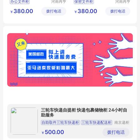
办公文件柜
河南冉亨
保密文件柜
河南冉亨
实业有限
实业有限
办公档案柜
不锈钢文件柜
文件柜
380.00
380.00
拨打电话
公司
拨打电话
公司
￥
￥
档案文件柜
办公用多门储物柜
高档办公储物柜
资料收纳柜
木纹转印文件柜
三轮车快递自提柜 快递包裹储物柜 24小时自
助服务
自助取件三轮车快递柜
三轮车快递配送柜
南京递柜
供应链管
三轮车快递自提柜
智能三轮快递投递车
理有限公
500.00
拨打电话
￥
司
三轮车快递柜