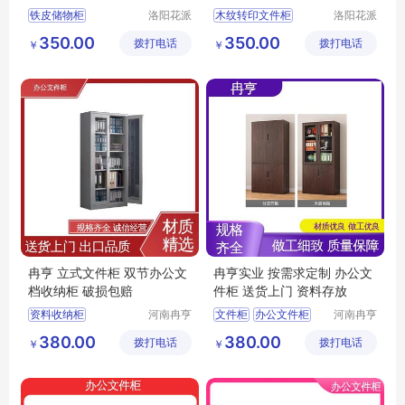
铁皮储物柜
洛阳花派
木纹转印文件柜
洛阳花派
办公家具
办公家具
木纹转印文件柜
文件收纳柜
350.00
350.00
拨打电话
有限公司
拨打电话
有限公司
￥
￥
办公文件柜
办公文件柜
医院文件柜
办公文件收纳柜
智能双锁资料收纳柜
双节文件柜
冉亨 立式文件柜 双节办公文
冉亨实业 按需求定制 办公文
档收纳柜 破损包赔
件柜 送货上门 资料存放
资料收纳柜
河南冉亨
文件柜
办公文件柜
河南冉亨
实业有限
实业有限
资料存储柜
双开门文件柜
380.00
380.00
拨打电话
公司
拨打电话
公司
￥
￥
文件保密柜
医院文件存储柜
高档办公储物柜
加密文件柜
定做智能文件柜