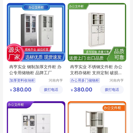
钢制加厚收纳柜
冉亨实业 钢制加厚文件柜 办
冉亨实业 不锈钢文件柜 办公
公专用储物柜 品牌工厂
文档存储柜 支持定制 破损包
赔
加厚资料收纳柜
河南冉亨
办公用多门储物柜
河南冉亨
实业有限
实业有限
办公文件柜
智能双锁文件柜
380.00
380.00
拨打电话
公司
拨打电话
公司
￥
￥
双门资料收纳柜
档案保管柜
双开门文件柜
高档办公文件柜
保密文件柜
高档办公储物柜