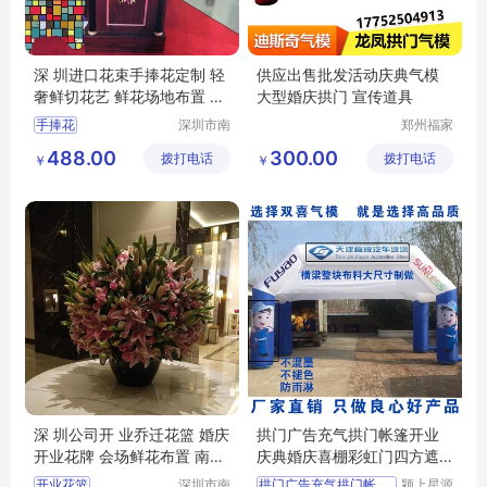
深 圳进口花束手捧花定制 轻
供应出售批发活动庆典气模
奢鲜切花艺 鲜花场地布置 南
大型婚庆拱门 宣传道具
韵竹风
手捧花
深圳市南
郑州福家
韵竹风景
文化科技
488.00
300.00
拨打电话
观园林有
拨打电话
有限公司
￥
￥
限公司
深 圳公司开 业乔迁花篮 婚庆
拱门广告充气拱门帐篷开业
开业花牌 会场鲜花布置 南韵
庆典婚庆喜棚彩虹门四方遮
竹风
阳带篷布气模
开业花篮
深圳市南
拱门广告充气拱门帐篷开业
颍上星源