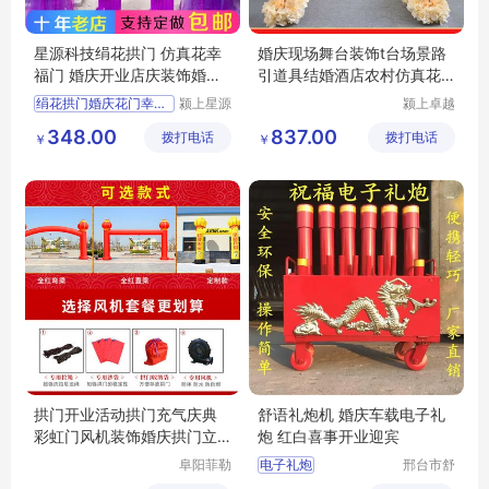
星源科技绢花拱门 仿真花幸
婚庆现场舞台装饰t台场景路
福门 婚庆开业店庆装饰婚礼
引道具结婚酒店农村仿真花
成品道具
排婚礼布置
绢花拱门婚庆花门幸福门开
颍上星源
颍上卓越
科技发展
电子商务
348.00
837.00
拨打电话
有限公司
拨打电话
有限公司
￥
￥
拱门开业活动拱门充气庆典
舒语礼炮机 婚庆车载电子礼
彩虹门风机装饰婚庆拱门立
炮 红白喜事开业迎宾
柱气模定制
阜阳菲勒
电子礼炮
邢台市舒
科技有限
语机械制
电子礼炮厂家