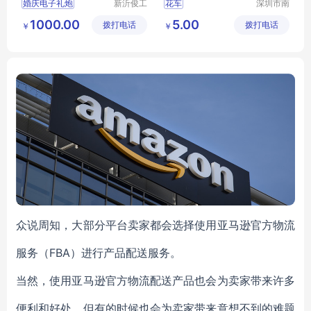
婚庆电子礼炮
新沂俊工
花车
深圳市南
机械有限
韵竹风景
1000.00
5.00
拨打电话
公司
拨打电话
观园林有
￥
￥
限公司
众说周知，大部分平台卖家都会选择使用亚马逊官方物流
服务（FBA）进行产品配送服务。
当然，使用亚马逊官方物流配送产品也会为卖家带来许多
便利和好处，但有的时候也会为卖家带来意想不到的难题