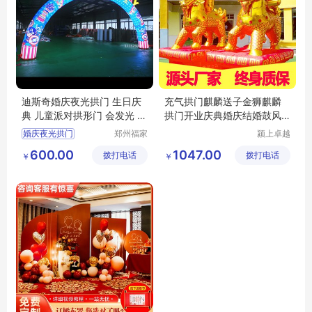
迪斯奇婚庆夜光拱门 生日庆
充气拱门麒麟送子金狮麒麟
典 儿童派对拱形门 会发光 新
拱门开业庆典婚庆结婚鼓风
奇好玩
机彩虹门气模
婚庆夜光拱门
郑州福家
颍上卓越
文化科技
电子商务
生日庆典拱门
600.00
1047.00
拨打电话
有限公司
拨打电话
有限公司
￥
￥