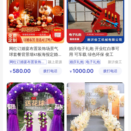
网红订婚宴布置装饰场景气
婚庆电子礼炮 开业红白事可
球套餐背景墙kt板海报定婚酒
用 可车载 绿色环保 俊工
店现场用品
网红订婚宴布置装饰场景气
颍上星源
婚庆礼炮
电子礼炮
新沂俊工
科技发展
机械有限
电子礼炮厂家
580.00
1000.00
拨打电话
有限公司
拨打电话
公司
￥
￥
婚庆礼炮厂家