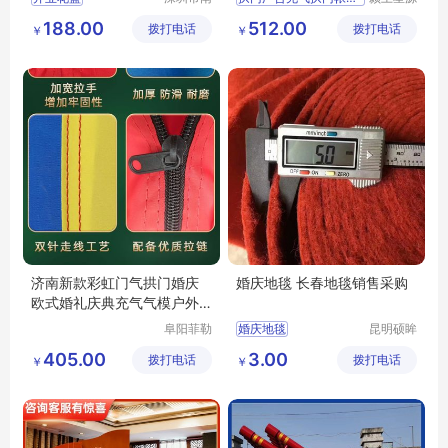
韵竹风景
科技发展
188.00
512.00
拨打电话
观园林有
拨打电话
有限公司
￥
￥
限公司
济南新款彩虹门气拱门婚庆
婚庆地毯 长春地毯销售采购
欧式婚礼庆典充气气模户外
结婚充气拱门
阜阳菲勒
婚庆地毯
昆明硕眸
科技有限
工艺品有
405.00
3.00
拨打电话
公司
拨打电话
限公司
￥
￥