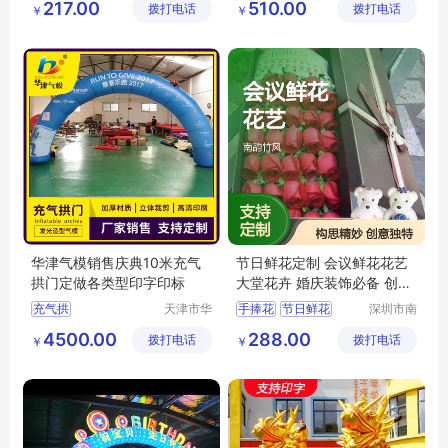
217.00
510.00
拨打电话
公司
拨打电话
造厂（普
￥
￥
电子礼炮批发
通合伙）
电子礼炮直销
电子礼炮价格
华津气模销售庆典10米充气
节日鲜花定制 会议鲜花花艺
拱门定做各类型印字印标
大堂花卉 婚庆装饰必备 创意
独特 构思巧妙
充气拱
天津市华
手捧花
节日鲜花
深圳市南
津飞翔充
韵竹风景
会议鲜花
开业花篮
4500.00
288.00
拨打电话
气模型科
拨打电话
观园林有
￥
￥
鲜花花艺
技有限公
限公司
司