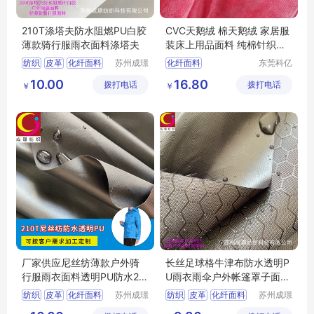
210T涤塔夫防水阻燃PU白胶
CVC天鹅绒 棉天鹅绒 家居服
薄款骑行服雨衣面料涤塔夫
装床上用品面料 纯棉针织绒
布面料
纺织
皮革
化纤面料
苏州成璟
化纤面料
东莞科亿
纺织科技
纺织有限
尼龙面料
10.00
16.80
拨打电话
有限公司
拨打电话
公司
￥
￥
厂家供应尼丝纺薄款户外骑
长丝足球格牛津布防水透明P
行服雨衣面料透明PU防水21
U雨衣雨伞户外帐篷罩子面料
0T尼丝纺
牛津布
纺织
皮革
化纤面料
苏州成璟
纺织
皮革
化纤面料
苏州成璟
纺织科技
纺织科技
尼龙面料
涤纶面料