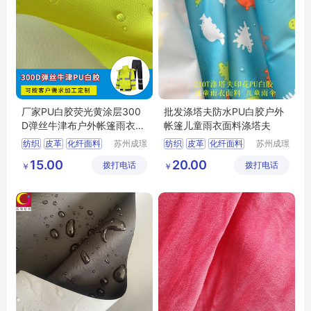
厂家PU白胶荧光黄涂层300
批发涤塔夫防水PU白胶户外
D弹丝牛津布户外帐篷雨衣面
帐篷儿童雨衣面料涤塔夫
料牛津布
纺织
皮革
化纤面料
苏州成璟
纺织
皮革
化纤面料
苏州成璟
纺织科技
纺织科技
涤纶面料
涤纶面料
15.00
20.00
拨打电话
有限公司
拨打电话
有限公司
￥
￥