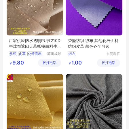
厂家供应防水透明PU胶210D
荣隆纺织 绒布 其他化纤面料
牛津布遮阳天幕帐篷面料牛
纺织皮革 颜色齐全可选
津布
纺织
皮革
化纤面料
苏州成璟
绒布
东莞科亿
纺织科技
纺织有限
涤纶面料
9.80
1.00
拨打电话
有限公司
拨打电话
公司
￥
￥