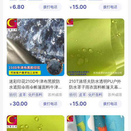
纺织科技
纺织科技
涤纶面料
涤纶面料
6.80
15.00
拨打电话
有限公司
拨打电话
有限公司
￥
￥
迷彩印花210D牛津布黑胶防
210T涤塔夫防水透明PU户外
水遮阳伞雨伞帐篷面料牛津
防水罩子雨衣面料帐篷天幕
布
面料涤塔夫
纺织
皮革
化纤面料
苏州成璟
纺织
皮革
化纤面料
苏州成璟
纺织科技
纺织科技
涤纶面料
涤纶面料
30.00
15.00
拨打电话
有限公司
拨打电话
有限公司
￥
￥