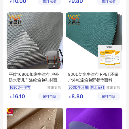
10.00
9.80
拨打电话
有限公司
拨打电话
有限公司
￥
￥
平纹1680D加密牛津布 户外
900D防水牛津布 RPET环保
防水婴儿车涤纶箱包鞋材面
户外帐篷箱包野餐垫面料
料
1680D牛津布
苏州文昌
900D牛津布
防水面料
苏州文昌
祥纺织品
祥纺织品
防水牛津布
箱包面料
再生牛津布
箱包面料
16.10
8.80
拨打电话
有限公司
拨打电话
有限公司
￥
￥
鞋材面料
grs面料
涤纶牛津布面料