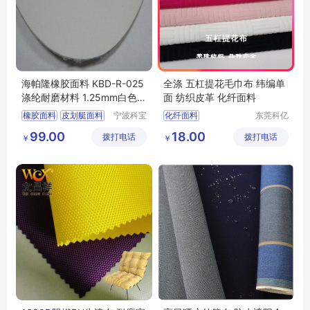
海帕隆橡胶面料 KBD-R-025
全涤 五杠提花毛巾布 纬编单
涤纶耐磨材料 1.25mm白色皮
面 纺织皮革 化纤面料
划艇面料
橡胶面料
皮划艇面料
宁波科宝
化纤面料
东莞科亿
达新材料
纺织有限
功能性复合面料
99.00
18.00
拨打电话
有限公司
拨打电话
公司
￥
￥
海帕隆橡胶面料
防水面料