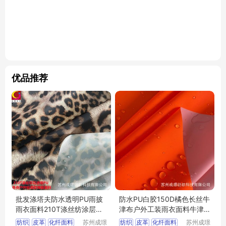
优品推荐
批发涤塔夫防水透明PU雨披
防水PU白胶150D橘色长丝牛
雨衣面料210T涤丝纺涂层面
津布户外工装雨衣面料牛津
料
布
纺织
皮革
化纤面料
苏州成璟
纺织
皮革
化纤面料
苏州成璟