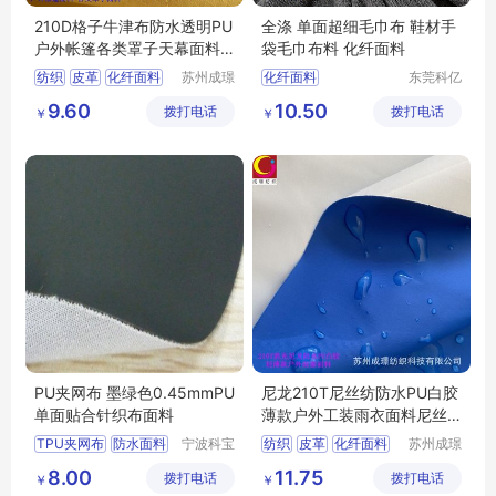
210D格子牛津布防水透明PU
全涤 单面超细毛巾布 鞋材手
户外帐篷各类罩子天幕面料2
袋毛巾布料 化纤面料
10D牛津布
纺织
皮革
化纤面料
苏州成璟
化纤面料
东莞科亿
纺织科技
纺织有限
涤纶面料
9.60
10.50
拨打电话
有限公司
拨打电话
公司
￥
￥
PU夹网布 墨绿色0.45mmPU
尼龙210T尼丝纺防水PU白胶
单面贴合针织布面料
薄款户外工装雨衣面料尼丝
纺
TPU夹网布
防水面料
宁波科宝
纺织
皮革
化纤面料
苏州成璟
达新材料
纺织科技
功能性复合面料
尼龙面料
8.00
11.75
拨打电话
有限公司
拨打电话
有限公司
￥
￥
箱包面料
医疗面料