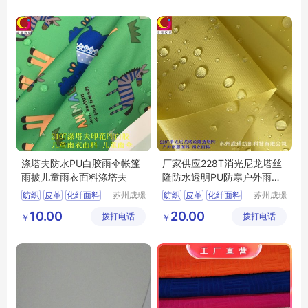
涤塔夫防水PU白胶雨伞帐篷
厂家供应228T消光尼龙塔丝
雨披儿童雨衣面料涤塔夫
隆防水透明PU防寒户外雨衣
面料塔丝隆
纺织
皮革
化纤面料
苏州成璟
纺织
皮革
化纤面料
苏州成璟
纺织科技
纺织科技
涤纶面料
尼龙面料
10.00
20.00
拨打电话
有限公司
拨打电话
有限公司
￥
￥