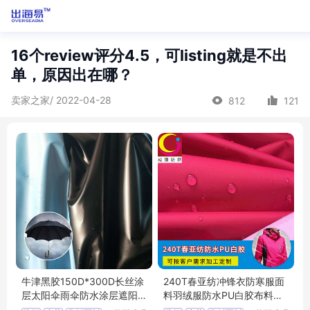
16个review评分4.5，可listing就是不出
单，原因出在哪？
卖家之家/ 2022-04-28
812
121
牛津黑胶150D*300D长丝涂
240T春亚纺冲锋衣防寒服面
层太阳伞雨伞防水涂层遮阳
料羽绒服防水PU白胶布料春
天幕面料
亚纺