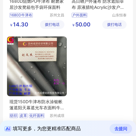
1680D阻燃PU牛津布 耐磨家
高日晒户外篷布 防水遮阳伞
居沙发凳箱包手袋环保面料
布 原液腈纶Acrylic沙发户外
面料厂家
1680D牛津布
苏州文昌
户外面料
山东恒泰
祥纺织品
纺织有限
阻燃牛津布
牛津布
原液腈纶面料
14.30
50.00
拨打电话
有限公司
拨打电话
公司
￥
￥
箱包面料
亚克力面料
GRS环保面料
高日晒面料
sunbrella
现货150D牛津布防水涂银帐
篷遮阳天幕遮光车衣面料牛
津布
纺织
皮革
化纤面料
苏州成璟
纺织科技
其他化纤面料
9.49
拨打电话
有限公司
￥
填写更多，为您更精准匹配商品
去提问