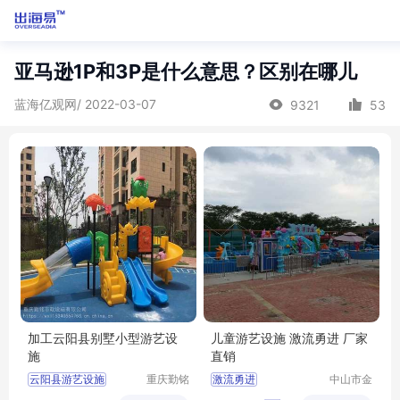
亚马逊1P和3P是什么意思？区别在哪儿
蓝海亿观网/ 2022-03-07
9321
53
加工云阳县别墅小型游艺设
儿童游艺设施 激流勇进 厂家
施
直销
云阳县游艺设施
重庆勤铭
激流勇进
中山市金
市政设施
信游乐设
小型游艺设施
儿童游艺设施