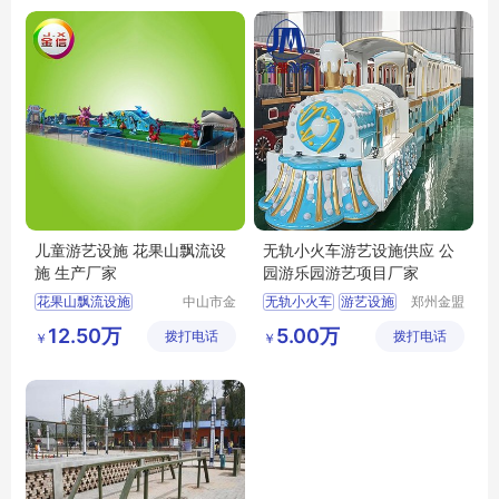
儿童游艺设施 花果山飘流设
无轨小火车游艺设施供应 公
施 生产厂家
园游乐园游艺项目厂家
花果山飘流设施
中山市金
无轨小火车
游艺设施
郑州金盟
信游乐设
游乐设备
儿童游艺设施
12.50万
5.00万
拨打电话
备有限公
拨打电话
有限公司
￥
￥
司