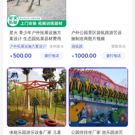
星火 青少年户外拓展设施方
户外公园景区袋鼠跳游艺设
案设计 生态园拓展器材费用
施制造商图片视频
户外拓展设施方案设计
沧州星火
袋鼠跳
荥阳市乐
拓展器械
旅游乐设
生态园拓展器材费用
袋鼠跳游艺设施
500.00
1000.00
拨打电话
有限公司
拨打电话
备厂
￥
￥
团建娱乐项目
袋鼠跳制造商
健身休闲设施
袋鼠跳图片
小区健身器械
袋鼠跳视频
体能乐园游乐设备厂家 儿童
公园排排坐厂家 游乐园游艺