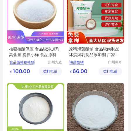
核糖核酸供应 食品级添加剂
原料海藻酸钠 食品级肉制品
高含量 提供小样 食品原料
冰淇淋乳制品添加剂 厂家稳
定剂 增稠剂
食品级核糖核酸
郑州九庭
海藻酸钠
广州琼奇
化工产品
生物工程
核糖核酸厂家
食品级海藻酸钠
100.00
66.00
拨打电话
有限公司
拨打电话
有限公司
￥
￥
核糖核酸价格
海藻酸钠价格
核糖核酸食品级
海藻酸钠厂家
核糖核酸生产厂家
海藻酸钠原料