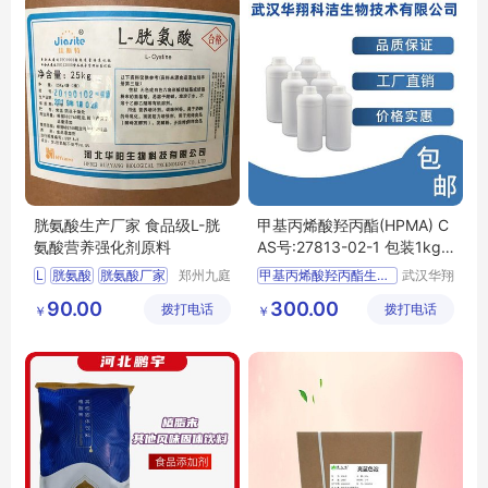
胱氨酸生产厂家 食品级L-胱
甲基丙烯酸羟丙酯(HPMA) C
氨酸营养强化剂原料
AS号:27813-02-1 包装1kg 2
5kg
L
胱氨酸
胱氨酸厂家
郑州九庭
甲基丙烯酸羟丙酯生产厂家
武汉华翔
化工产品
科洁生物
胱氨酸食品级
90.00
300.00
拨打电话
有限公司
拨打电话
技术有限
￥
￥
胱氨酸原料
公司
胱氨酸价格