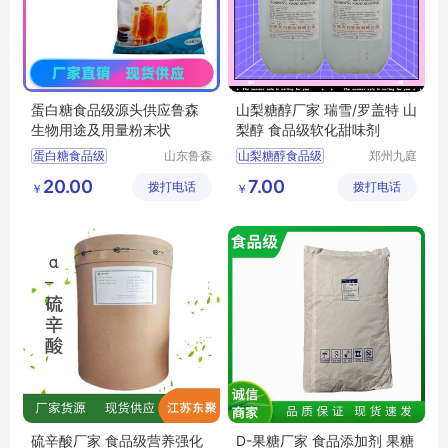
蛋白糖食品级源头供应鲁森
山梨糖醇厂家 瑞雪/罗盖特 山
生物用途及用量粉末状
梨醇 食品级软化甜味剂
蛋白糖食品级
山东鲁森
山梨糖醇食品级
郑州九庭
生物科技
化工产品
蛋白糖生产厂家
山梨糖醇厂家
20.00
7.00
拨打电话
有限公司
拨打电话
有限公司
￥
￥
蛋白糖厂家
山梨糖醇价格
蛋白糖报价
山梨糖醇用途
蛋白糖价格
食用山梨糖醇
硫辛酸厂家 食品级营养强化
D-果糖厂家 食品添加剂 果糖