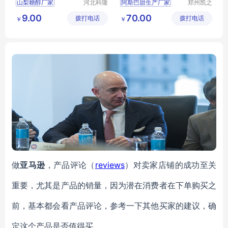
山梨糖醇厂家
河北科隆
阿斯巴甜生产厂家
郑州凯之
多生物科
裕食品添
山梨糖醇生产厂家
阿斯巴甜厂家
9.00
70.00
拨打电话
技有限公
拨打电话
加剂有限
￥
￥
食品级山梨糖醇
食品级阿斯巴甜厂家
司
公司
山梨糖醇价格
山梨糖醇
做
亚马逊
，产品评论（
reviews
）对卖家店铺的成功至关
重要，尤其是产品的销量，因为潜在消费者在下单购买之
前，基本都会看产品评论，参考一下其他买家的建议，确
定这个产品是否值得买。