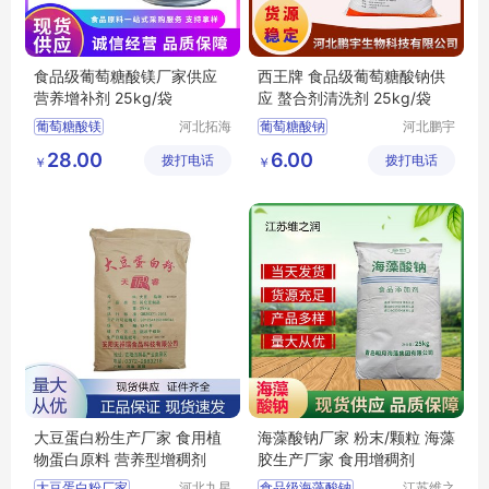
食品级葡萄糖酸镁厂家供应
西王牌 食品级葡萄糖酸钠供
营养增补剂 25kg/袋
应 螯合剂清洗剂 25kg/袋
葡萄糖酸镁
河北拓海
葡萄糖酸钠
河北鹏宇
生物科技
生物科技
食品级葡萄糖酸镁
食品级葡萄糖酸钠
28.00
6.00
拨打电话
有限公司
拨打电话
有限公司
￥
￥
葡萄糖酸镁厂家
葡萄糖酸钠厂家
葡萄糖酸镁价格
葡萄糖酸钠价格
葡萄糖酸镁用途
葡萄糖酸钠用途
大豆蛋白粉生产厂家 食用植
海藻酸钠厂家 粉末/颗粒 海藻
物蛋白原料 营养型增稠剂
胶生产厂家 食用增稠剂
大豆蛋白粉厂家
河北九星
食品级海藻酸钠
江苏维之