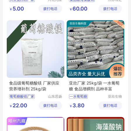
化工产品
润生物科
大豆蛋白粉食品级
海藻酸钠厂家
5.00
60.00
拨打电话
有限公司
拨打电话
技有限公
￥
￥
大豆蛋白粉原料
海藻酸钠
司
大豆蛋白粉价格
大豆蛋白粉用途
食品级葡萄糖酸镁 厂家供应
亚欣厂家 25kg/袋 一水葡萄
营养增补剂 25kg/袋
糖 食品增稠剂 品种丰富
葡萄糖酸镁厂家
山东思扬
一水葡萄糖
亚欣生物
生物科技
科技（徐
葡萄糖酸镁生产厂家
饮料增甜剂
22.00
3.80
拨打电话
有限公司
拨打电话
州）有限
￥
￥
葡萄糖酸镁
亚欣生物科技
公司
葡萄糖酸镁价格
食品饮料甜味剂
葡萄糖酸镁报价
食品甜味剂