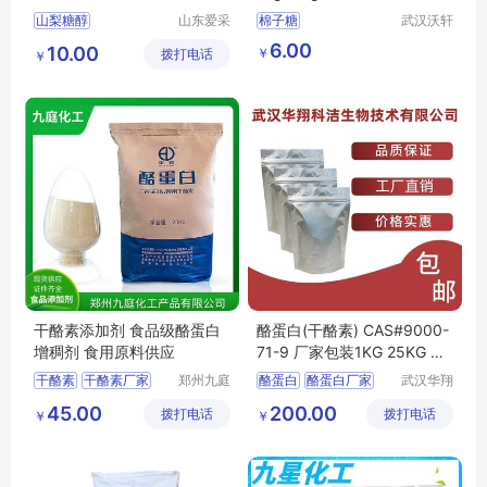
量
山梨糖醇
山东爱采
棉子糖
武汉沃轩
生物科技
科技有限
山梨糖醇厂家
6.00
10.00
￥
拨打电话
有限公司
公司
￥
山梨糖醇生产厂家
山梨糖醇价格
绿健山梨糖醇
干酪素添加剂 食品级酪蛋白
酪蛋白(干酪素) CAS#9000-
增稠剂 食用原料供应
71-9 厂家包装1KG 25KG 样
品可售
干酪素
干酪素厂家
郑州九庭
酪蛋白
酪蛋白厂家
武汉华翔
化工产品
科洁生物
干酪素食品级
45.00
200.00
拨打电话
有限公司
拨打电话
技术有限
￥
￥
干酪素用途
公司
干酪素价格