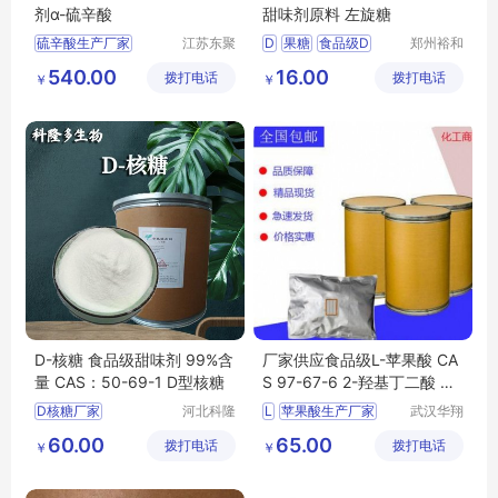
剂α-硫辛酸
甜味剂原料 左旋糖
硫辛酸生产厂家
江苏东聚
D
果糖
食品级D
郑州裕和
生物科技
食品添加
硫辛酸用途
果糖厂家
540.00
16.00
拨打电话
有限公司
拨打电话
剂有限公
￥
￥
食品级硫辛酸厂家
果糖生产厂家
左旋糖
司
D-核糖 食品级甜味剂 99%含
厂家供应食品级L-苹果酸 CA
量 CAS：50-69-1 D型核糖
S 97-67-6 2-羟基丁二酸 酸
味剂
D核糖厂家
河北科隆
L
苹果酸生产厂家
武汉华翔
多生物科
科洁生物
D核糖生产厂家
苹果酸厂家
60.00
65.00
拨打电话
技有限公
拨打电话
技术有限
￥
￥
食品级D核糖
苹果酸价格
司
公司
D核糖价格
D核糖