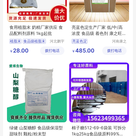
食用植脂末 奶精厂家供应 食
亮蓝色淀生产厂家 低/中/高
品配料剂原料 1kg起批
浓度 食品级 着色剂 康之旺生
物 1kg包邮
植脂末
食品级植脂末
河北鹏宇
亮蓝色淀
河南康之
生物科技
旺生物科
植脂末价格
亮蓝色淀生产厂家
28.00
485.00
拨打电话
有限公司
拨打电话
技有限公
￥
￥
植脂末厂家
司
植脂末用途
绿健 山梨糖醇 食品级保湿型
棉子糖512-69-6袋装 可拆分
甜味剂 颗粒/粉末型
1kg25kg食品级原料99%含