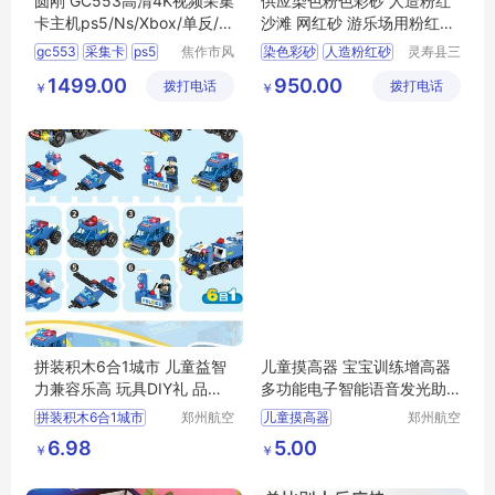
圆刚 GC553高清4K视频采集
供应染色粉色彩砂 人造粉红
卡主机ps5/Ns/Xbox/单反/摄
沙滩 网红砂 游乐场用粉红彩
像机/游戏直播录制设备 GC5
砂10-20目
gc553
采集卡
ps5
焦作市风
染色彩砂
人造粉红砂
灵寿县三
53G2（旗舰机皇升级款GC5
清扬贸易
信矿产品
xbox
摄像机
彩砂
网红沙
1499.00
950.00
拨打电话
有限公司
拨打电话
加工厂
53G2W)
￥
￥
粉色彩砂价格
拼装积木6合1城市 儿童益智
儿童摸高器 宝宝训练增高器
力兼容乐高 玩具DIY礼 品男
多功能电子智能语音发光助
孩
高神器
拼装积木6合1城市
郑州航空
儿童摸高器
郑州航空
港区芙乐
港区芙乐
儿童益智力兼容乐高
宝宝训练增高器
6.98
5.00
￥
￥
鑫日用百
鑫日用百
玩具DIY礼
品男孩
多功能电子智能语音发光助高神器
货店
货店