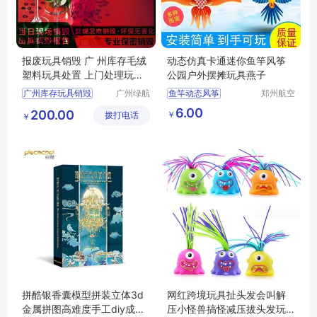
报废玩具销毁 广 州库存毛绒
动态仿真卡通迷你鱼竿风筝
塑料玩具处置 上门处理玩具
公园户外摆摊玩具燕子
资料化妆品
广州库存玩具销毁
广州绿航
鱼竿动态风筝
郑州航空
环保科技
港区芙乐
户外摆摊玩具
6.00
200.00
￥
拨打电话
有限公司
鑫日用百
￥
货店
拼酷银香囊模型拼装立体3d
网红跨境玩具扯头发会叫解
金属拼图高难度手工diy成人
压小怪兽搞怪减压拔头发玩