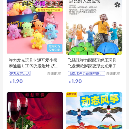
弹力发光玩具卡通可爱小熊
飞碟球弹力踩踩球解压玩具
泰迪熊 LED闪光发泄球 挤压
飞盘新款脚踩变形发光亲子
玩具
互动玩具地摊
弹力发光玩具
郑州航空
飞碟球弹力踩踩球解压玩具
郑州航空
港区芙乐
港区芙乐
卡通可爱小熊泰迪熊
飞盘新款脚踩变形发光亲子互动玩具地摊
1.20
1.20
￥
￥
鑫日用百
鑫日用百
LED闪光发泄球
货店
货店
挤压玩具