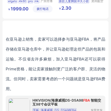
elgato
4k60
pro
mk
广州市博
新款儿童脚踩冲天小箭
郑州航空
鸿商贸有
港区全瑞
2
采集卡
发射筒玩具发光飞天炮
2.30
1999.00
￥
拨打电话
限公司
琦日用品
￥
户外脚踏式发射器
店
在亚马逊上销售，卖家可以选择参与亚马逊FBA，将产品
存储在亚马逊仓库中，并让亚马逊处理这些产品的包装和
运输。不仅省去许多麻烦，加入亚马逊FBA还可以获得
Prime资格，能让卖家接触到更广泛的客户群、灵活的物
流。但同时，卖家需要考虑的一个问题就是亚马逊FBA费
用。
HIKVISION/海康威视DS-D5A98
FBA
智能交
互98寸会议平板
平板
海康威视
DS
D5A98FBA
东莞市东