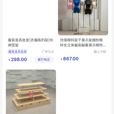
服装道具批发|衣服陈列架|伶
丝缎模特架子展示架婚纱模
俐货架
特女立体服装橱窗展示模特
道具假模
服装道具批发
广州九川
颍上力程
货架有限
仪器设备
衣服陈列架
867.00
298.00
￥
拨打电话
公司
有限公司
￥
伶俐货架哪里买