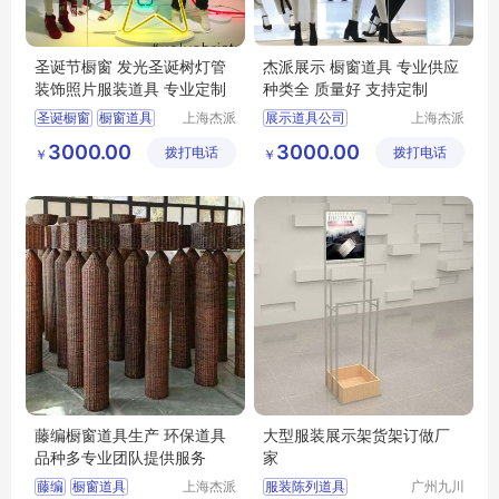
圣诞节橱窗 发光圣诞树灯管
杰派展示 橱窗道具 专业供应
装饰照片服装道具 专业定制
种类全 质量好 支持定制
圣诞橱窗
橱窗道具
上海杰派
展示道具公司
上海杰派
展示有限
展示有限
橱窗设计
橱窗安装
橱窗道具
3000.00
3000.00
拨打电话
公司
拨打电话
公司
￥
￥
藤编橱窗道具生产 环保道具
大型服装展示架货架订做厂
品种多专业团队提供服务
家
藤编
橱窗道具
上海杰派
服装陈列道具
广州九川