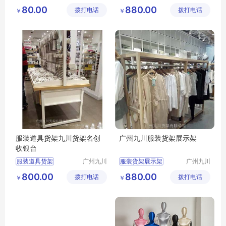
展示有限
货架有限
藤编橱窗道具
服装展示架
80.00
880.00
拨打电话
公司
拨打电话
公司
￥
￥
道具生产厂
服装挂摆中柜
服装道具货架九川货架名创
广州九川服装货架展示架
收银台
服装道具货架
广州九川
服装货架展示架
广州九川
货架有限
货架有限
女服装店装修货架
服装道具批发
800.00
880.00
拨打电话
公司
拨打电话
公司
￥
￥
服装货架
服装展示架