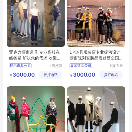
亚克力橱窗道具 专业客服在
DP道具服装店专业提供设计
线答疑 解决您的需求 欢迎来
橱窗陈列安装品质过硬全国
电详询
范围
展示道具公司
上海杰派
展示道具公司
上海杰派
展示有限
展示有限
橱窗道具
橱窗道具
DP道具
3000.00
3000.00
拨打电话
公司
拨打电话
公司
￥
￥
设计安装
服装店