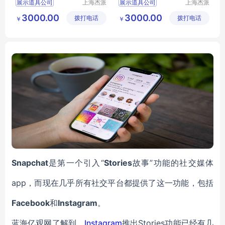
展示道具公司
上海杰派
展示道具公司
上海杰派
展示有限
展示有限
橱窗道具
橱窗道具
3000.00
3000.00
拨打电话
公司
拨打电话
公司
￥
￥
Snapchat
是第一个引入“
Stories
故事”功能的社交媒体
app，而现在几乎所有社交平台都提供了这一功能，包括
Facebook
和
Instagram
。
蓝海亿观网了解到，
Instagram
推出Stories功能已经有几