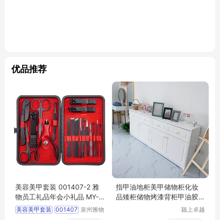
优品推荐
美容美甲套装 001407-2 雅
指甲油地柜美甲储物柜化妆
物员工礼品年会小礼品 MY-Y
品矮柜储物烤漆背柜甲油胶
HGM-L5-01
边柜产品柜台
美容美甲套装
001407
泉州雅物
颍上卓越
贸易有限
电子商务
2
员工礼品