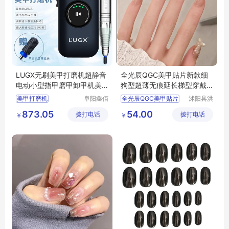
LUGX无刷美甲打磨机超静音
全光辰QGC美甲贴片新款细
电动小型指甲磨甲卸甲机美
狗型超薄无痕延长梯型穿戴
甲店
式透明磨砂专用
美甲打磨机
阜阳鑫佰
全光辰QGC美甲贴片
沭阳县洪
汇科技有
园木材厂
美甲打磨机行情
全光辰QGC
873.05
54.00
拨打电话
限公司
拨打电话
￥
￥
打磨机
卸甲机
QGC美甲贴片
卸甲机厂家直销
QGC美甲
QGC美甲贴