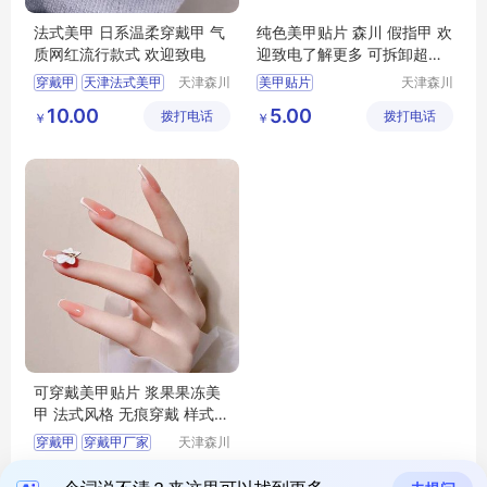
法式美甲 日系温柔穿戴甲 气
纯色美甲贴片 森川 假指甲 欢
质网红流行款式 欢迎致电
迎致电了解更多 可拆卸超薄
粉胶果冻胶贴
穿戴甲
天津法式美甲
天津森川
美甲贴片
天津森川
工艺品有
工艺品有
法式美甲
美甲贴片
美甲贴片成品
假指甲
10.00
5.00
拨打电话
限公司
拨打电话
限公司
￥
￥
美甲贴片厂家
天津假指甲
穿戴及
可穿戴美甲贴片 浆果果冻美
甲 法式风格 无痕穿戴 样式齐
全
穿戴甲
穿戴甲厂家
天津森川
工艺品有
甲片
假指甲
8.00
拨打电话
限公司
￥
假指甲厂家