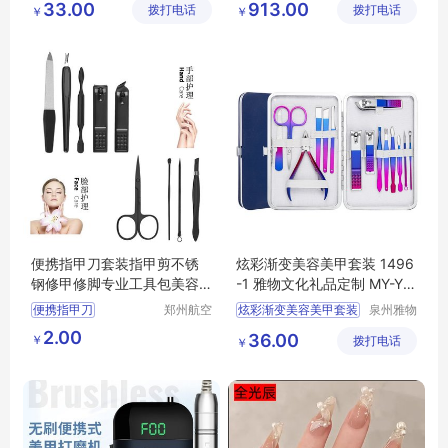
33.00
913.00
拨打电话
公司
拨打电话
有限公司
￥
￥
年会小礼品
MY
YHGM
L5
01
便携指甲刀套装指甲剪不锈
炫彩渐变美容美甲套装 1496
钢修甲修脚专业工具包美容
-1 雅物文化礼品定制 MY-YH
美甲印字logo
GM-L5-04
便携指甲刀
郑州航空
炫彩渐变美容美甲套装
泉州雅物
港区芙乐
贸易有限
指甲剪不锈钢
1496
1
文化
2.00
36.00
￥
鑫日用百
拨打电话
公司
￥
修甲修脚专业工具
礼品定制
MY
YHGM
货店
美容美甲印字
L5
04