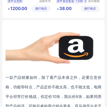
美甲店货柜
成都市鸿
美甲美容套装
1388
5
泉州雅物
森一家展
贸易有限
成都美甲店展示柜
企业礼物
年会礼品
1200.00
38.00
拨打电话
览展示有
拨打电话
公司
￥
￥
美甲店置物柜
MY
YHGM
L5
09
限公司
美容院美甲店货柜
美容院产品柜
一款产品销量如何，除了看产品本身之外，还要注意价
格，功能等特点，产品定价不能太高，也不能太低，电商
平台经常打价格战，你定价10块，我出价8块，如果同类
型产品的话，可能后者的用户就会更多，亚马逊平台关于