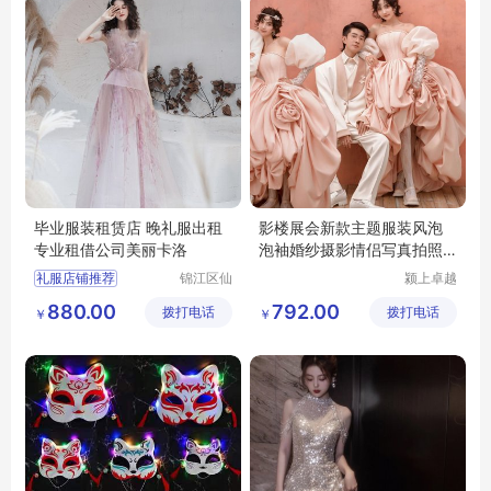
毕业服装租赁店 晚礼服出租
影楼展会新款主题服装风泡
专业租借公司美丽卡洛
泡袖婚纱摄影情侣写真拍照
粉色礼服
礼服店铺推荐
锦江区仙
颍上卓越
女洛婚纱
电子商务
晚礼服专卖店
880.00
792.00
拨打电话
工作室
拨打电话
有限公司
￥
￥
晚礼服实体店
晚宴礼服租赁
成人礼礼服店铺推荐