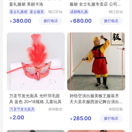
宴礼服裙 美丽卡洛
服裙 女士礼服专卖店 公司年
会服装
宴会礼服裙
宴会服装
锦江区仙
成都晚礼服
锦江区仙
女洛婚纱
女洛婚纱
晚宴礼服
宴会晚礼服
小礼服租赁
380.00
680.00
拨打电话
工作室
拨打电话
工作室
￥
￥
礼服晚宴
主持人晚礼服
租赁晚礼服
高级晚礼服裙
万圣节发光面具 光纤羽毛面
孙悟空演出服美猴王服装齐
具 蓝色 20*18规格 儿童玩具
天大圣衣服西游记舞台演出
户外活动
万圣节发光面具
郑州航空
阜阳菲勒
港区芙乐
科技有限
绒毛光纤面具
2.00
285.00
￥
鑫日用百
拨打电话
公司
￥
舞会led羽毛面具
货店
热销儿童玩具批发