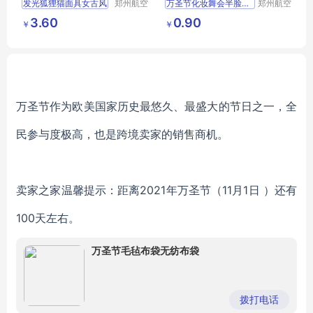
发光狐狸猫面具女古风
郑州航空
万圣节化妆舞会半脸面具
郑州航空
港区芙乐
港区芙乐
彩绘化妆舞会万圣节
威尼斯公主面具
3.60
0.90
￥
￥
鑫日用百
鑫日用百
半边脸狐狸面具
金粉蝴蝶面具
货店
货店
立体蝴蝶面具
万圣节面具
万圣节作为欧美国家历史最悠久、最盛大的节日之一，
全
民参与度极高，
也是跨境卖家的销售商机。
卖家之家温馨提示：距离2021年万圣节（11月1日 ）还有
100天左右。
万圣节毛毡布袋无纺布袋
拨打电话