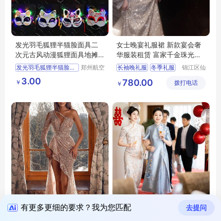
发光羽毛狐狸半猫脸面具二
女士晚宴礼服裙 新款宴会奢
次元古风动漫狐狸面具地摊
华服装租赁 富家千金珠光宝
玩具批发
气
发光羽毛狐狸半猫脸面具
郑州航空
长袖晚礼服
冬季礼服
锦江区仙
港区芙乐
女洛婚纱
二次元古风动漫狐狸面具
敬酒服租赁
3.00
780.00
￥
鑫日用百
拨打电话
工作室
￥
地摊玩具批发
成都卖礼服实体店
货店
新娘礼服出租
有更多更细的要求？我为您匹配
同城租赁礼服平台 网上租借
婚宴妈妈礼服 2023秋冬优雅
去提问
晚礼 服 生日派对服装
高档妈 妈婚礼宴服装 支持定