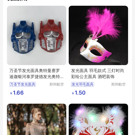
万圣节发光面具奥特曼赛罗
发光面具 羽毛款式 三灯时尚
迪迦银河泰罗捷德发光奥特
彩绘公主面具 酒吧装饰
曼面具
万圣节发光面具
郑州航空
发光羽毛面具
郑州航空
港区芙乐
港区芙乐
奥特曼赛罗迪迦银河泰罗捷德
三灯发光面具时尚彩绘羽毛公主面具
1.66
1.50
￥
￥
鑫日用百
鑫日用百
发光奥特曼面具
酒吧面具
货店
货店