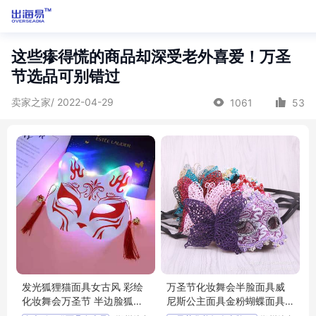
这些瘆得慌的商品却深受老外喜爱！万圣
节选品可别错过
卖家之家/ 2022-04-29
1061
53
发光狐狸猫面具女古风 彩绘
万圣节化妆舞会半脸面具威
化妆舞会万圣节 半边脸狐狸
尼斯公主面具金粉蝴蝶面具
面具
立体