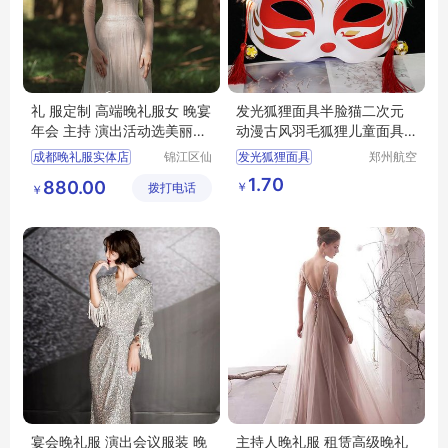
礼 服定制 高端晚礼服女 晚宴
发光狐狸面具半脸猫二次元
年会 主持 演出活动选美丽卡
动漫古风羽毛狐狸儿童面具
洛
批发货源
成都晚礼服实体店
锦江区仙
发光狐狸面具
郑州航空
女洛婚纱
港区全瑞
晚礼服专卖店
动漫古风羽毛狐狸儿童面具
1.70
880.00
￥
拨打电话
工作室
琦日用品
￥
主持人服装
店
晚会主持人礼服
高端晚礼服租赁
宴会晚礼服 演出会议服装 晚
主持人晚礼服 租赁高级晚礼