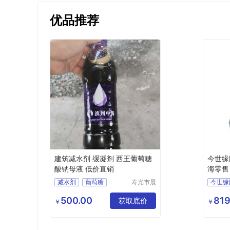
优品推荐
建筑减水剂 缓凝剂 西王葡萄糖
今世缘
酸钠母液 低价直销
海零售
减水剂
葡萄糖
寿光市晨
今世缘
隆化工有
价格优
限公司
500.00
819
获取底价
供应
￥
￥
酒类