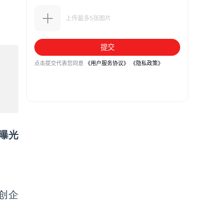
曝光
创企