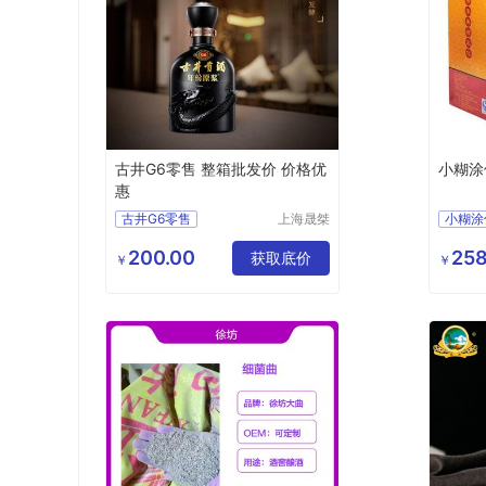
古井G6零售 整箱批发价 价格优
小糊涂
惠
古井G6零售
上海晟桀
小糊涂
实业有限
整箱批发价
价格优惠
品报价
公司
200.00
258
获取底价
食品生
￥
￥
白酒