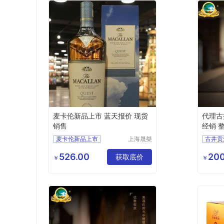
麦卡伦新品上市 蓝天报价 现货
代理古
销售
经销 
麦卡伦新品上市
上海晟桀
实业有限
蓝天报价
现货销售
供应
公司
526.00
200
供应
食品生鲜
获取底价
酒类
￥
￥
酒类
洋酒