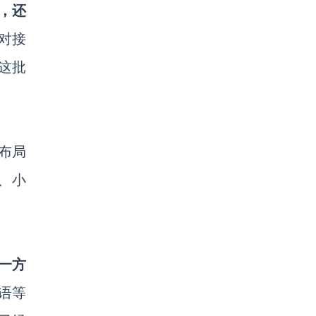
台，还
帮对接
这批
布局
、小
一方
语等