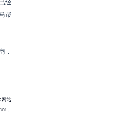
已经
马帮
商，
本网站
om，