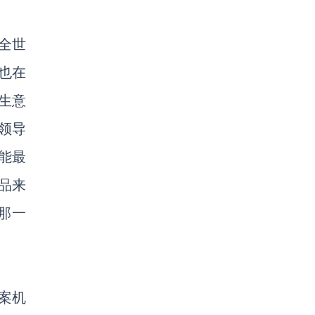
全世
也在
生意
的领导
能最
品来
那一
案机