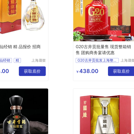
仙经销 精 品报价 招商
G20古井贡批量售 现货整箱销
售 团购商务宴请优惠
仙经销
精
上海晟桀
G20古井贡批发上海整箱销售团购价
上海晟
实业有限
实业有
招商
供应
供应
食品生鲜
公司
公司
.00
438.00
鲜
酒类
获取底价
酒类
白酒
获取底价
￥