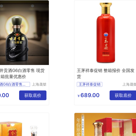
井贡酒G6白酒零售 现货
王茅祥泰促销 整箱报价 全国发
整箱批量优惠价
货
古井贡酒G6白酒零售价格优惠上海经销商
上海晟桀
王茅祥泰促销
上海晟
实业有限
实业有
食品生鲜
整箱报价
全国发货
公司
公司
.00
689.00
白酒
获取底价
供应
食品生鲜
获取底价
￥
酒类
白酒