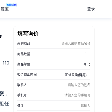
智能采购
登录
寻源宝
填写询价
，
110
资
，
续担任