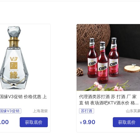
国缘V3促销 价格优惠 上
代理酒类苏打酒 苏 打酒 厂 家
直 销 夜场酒吧KTV酒水价 格优
惠
国缘V3促销
上海晟桀
苏打酒
山东英
实业有限
啤酒有
惠
上海零售
公司
公司
.00
9.90
食品生鲜
获取底价
获取底价
￥
白酒